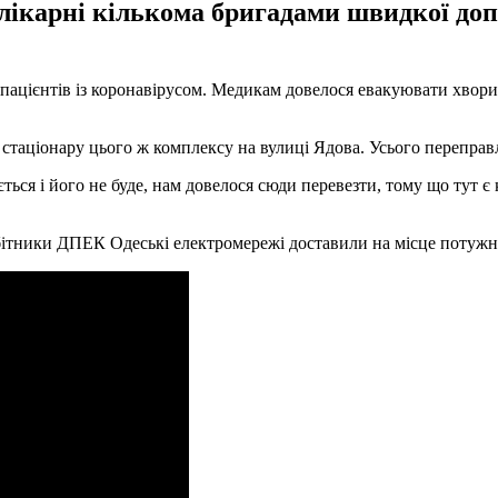
ї лікарні кількома бригадами швидкої д
 пацієнтів із коронавірусом. Медикам довелося евакуювати хвори
 стаціонару цього ж комплексу на вулиці Ядова. Усього перепра
ться і його не буде, нам довелося сюди перевезти, тому що тут є
обітники ДПЕК Одеські електромережі доставили на місце потужн