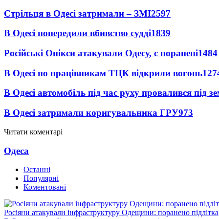
Стрільця в Одесі затримали – ЗМІ
2597
В Одесі попередили вбивство судді
1839
Російські Онікси атакували Одесу, є поранені
1484
В Одесі по працівникам ТЦК відкрили вогонь
127
В Одесі автомобіль під час руху провалився під 
В Одесі затримали коригувальника ГРУ
973
Читати коментарі
Одеса
Останні
Популярні
Коментовані
Росіяни атакували інфраструктуру Одещини: поранено підлітка