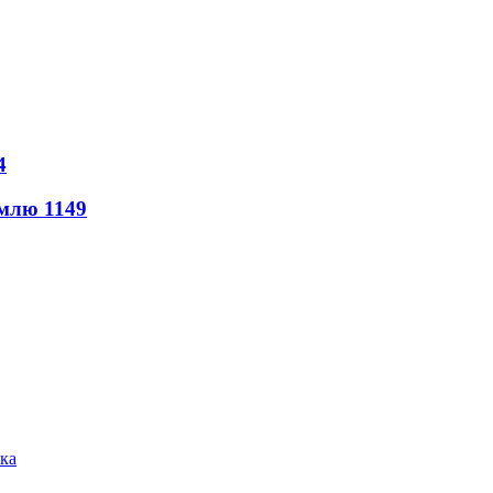
4
землю
1149