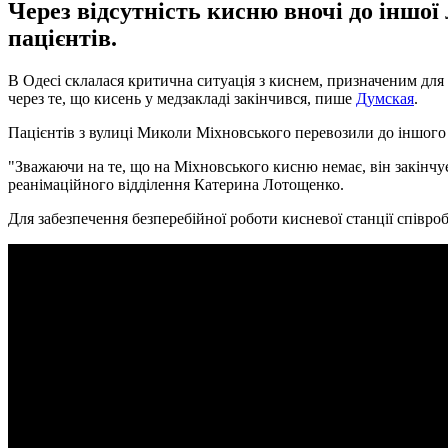
Через відсутність кисню вночі до іншо
пацієнтів.
В Одесі склалася критична ситуація з киснем, призначеним для
через те, що кисень у медзакладі закінчився, пише
Думская
.
Пацієнтів з вулиці Миколи Міхновського перевозили до іншого
"Зважаючи на те, що на Міхновського кисню немає, він закінчує
реанімаційного відділення Катерина Лотощенко.
Для забезпечення безперебійної роботи кисневої станції співр