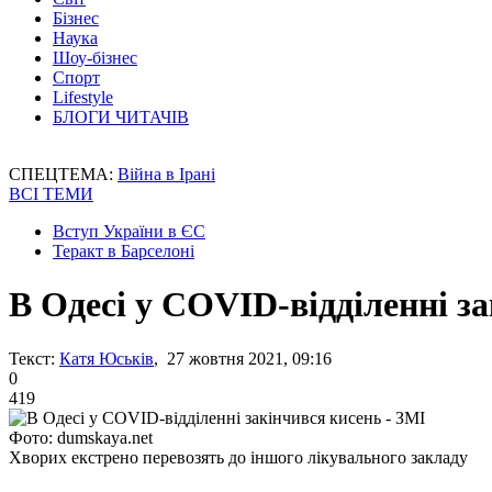
Бізнес
Наука
Шоу-бізнес
Спорт
Lifestyle
БЛОГИ ЧИТАЧІВ
СПЕЦТЕМА:
Війна в Ірані
ВСІ ТЕМИ
Вступ України в ЄС
Теракт в Барселоні
В Одесі у COVID-відділенні з
Текст:
Катя Юськів
, 27 жовтня 2021, 09:16
0
419
Фото: dumskaya.net
Хворих екстрено перевозять до іншого лікувального закладу