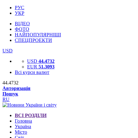
РУС
УКР
ВІДЕО
ФОТО
НАЙПОПУЛЯРНІШІ
СПЕЦПРОЕКТИ
USD
USD
44.4732
EUR
51.3093
Всі курси валют
44.4732
Авторизація
Пошук
RU
ВСІ РОЗДІЛИ
Головна
Україна
Місто
Світ