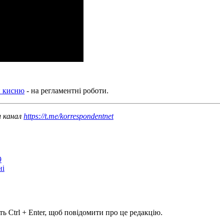
и кисню
- на регламентні роботи.
ш канал
https://t.me/korrespondentnet
9
ні
ь Ctrl + Enter, щоб повідомити про це редакцію.