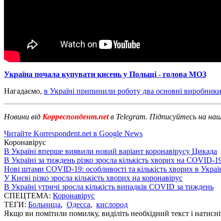
Україна почала купувати кисень у Польщі - голова МОЗ
Нагадаємо,
в Україні припинили роботу два основні виробник
Новини від
Корреспондент.net
в Telegram. Підписуйтесь на на
Читайте Korrespondent.net в Google News
Коронавірус
В Україні вперше виявили новий варіант коронавірусу Цикада
В Україні за тиждень різко зросла кількість хворих на COVID-1
Нові штами COVID-19: особливості та кількість хворих в Украї
У Києві різко зросла кількість хворих на коронавірус
В Україні утричі зросла кількість випадків COVID за тиждень
СПЕЦТЕМА:
Коронавірус
ТЕГИ:
Больница
,
Одесса
,
кислород
Якщо ви помітили помилку, виділіть необхідний текст і натисніт