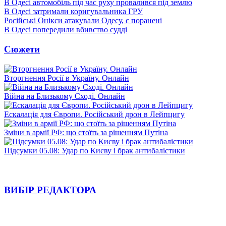
В Одесі автомобіль під час руху провалився під землю
В Одесі затримали коригувальника ГРУ
Російські Онікси атакували Одесу, є поранені
В Одесі попередили вбивство судді
Сюжети
Вторгнення Росії в Україну. Онлайн
Війна на Близькому Сході. Онлайн
Ескалація для Європи. Російський дрон в Лейпцигу
Зміни в армії РФ: що стоїть за рішенням Путіна
Підсумки 05.08: Удар по Києву і брак антибалістики
ВИБІР РЕДАКТОРА