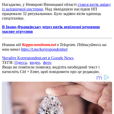
Нагадаємо, у Немирові Вінницької області
стався витік аміаку
із залізничної цистерни
. Над ліквідацією наслідків НП
працювали 32 рятувальники. Було задіяно вісім одиниць
спецтехніки.
В Івано-Франківську через витік невідомої речовини
масове отруєння
Новини від
Корреспондент.net
в Telegram. Підписуйтесь на
наш канал
https://t.me/korrespondentnet
Читайте Korrespondent.net в Google News
ТЕГИ:
Одесса
,
видео
,
фото
Якщо ви помітили помилку, виділіть необхідний текст і
натисніть Ctrl + Enter, щоб повідомити про це редакцію.