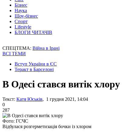
Бізнес
Наука
Шоу-бізнес
Спорт
Lifestyle
БЛОГИ ЧИТАЧІВ
СПЕЦТЕМА:
Війна в Ірані
ВСІ ТЕМИ
Вступ України в ЄС
Теракт в Барселоні
В Одесі стався витік хлору
Текст:
Катя Юськів
, 1 грудня 2021, 14:04
0
287
Фото: ГСЧС
Відбулася розгерметизація бочки із хлором