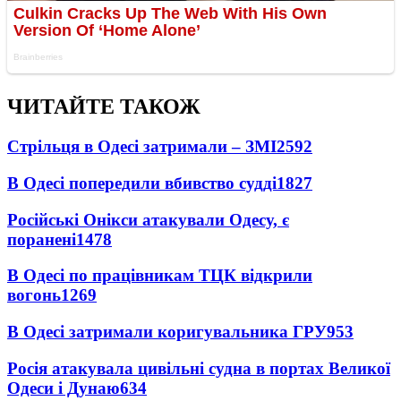
ЧИТАЙТЕ ТАКОЖ
Стрільця в Одесі затримали – ЗМІ
2592
В Одесі попередили вбивство судді
1827
Російські Онікси атакували Одесу, є
поранені
1478
В Одесі по працівникам ТЦК відкрили
вогонь
1269
В Одесі затримали коригувальника ГРУ
953
Росія атакувала цивільні судна в портах Великої
Одеси і Дунаю
634