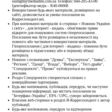
sunlight@mediadim.com.ua
Телефон: 044-205-43-00
Ідентифікатор медіа – R40-06068
Використання будь-яких матеріалів, розміщених на
сайті, дозволяється за умови посилання на
Корреспондент.net.
При копіюванні матеріалів зі сторінки « Новини України
і світу» , для інтернет - видань - обов'язкове пряме
відкрите для пошукових систем гіперпосилання .
Посилання має бути розміщена в незалежності від
повного або часткового використання матеріалів.
Гіперпосилання ( для інтернет - видань) - повинна бути
розміщена в підзаголовку або в першому абзаці
матеріалу.
Новини з позначками "Думка", "Експертиза", "Заява",
"Регіони", "Гроші", "Влада", "Вибори", "Тест-драйв",
"Спецпроекти", "Промо" публікуються на правах
реклами.
Розділ Спецпроекти створюється спільно з
комерційними партнерами.
Будь яке копіювання, публікація, передрук, чи наступне
поширення інформації, що містить посилання на
"Інтерфакс-Україна", EPA / UPG, суворо забороняється.
Власник веб-сторінки в розділі Я-Корреспондент є автор
публікації.
Будь-яке копіювання, передрук та відтворення