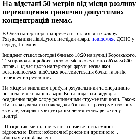
На відстані 50 метрів від місця розливу
перевищення гранично допустимих
концентрацій немає.
В Одесі на території підприємства стався витік хлору.
Рятувальники ліквідують наслідки аварії,
повідомляє
ДСНС у
середу, 1 грудня.
Інцидент стався сьогодні близько 10:20 на вулиці Боровського.
Там проводили роботи з хлоровмісною ємністю об'ємом 800
літрів. Під час цього на території фірми, назва якої
встановлюється, відбулася розгерметизація бочки та витік
небезпечної речовини.
На місце за викликом прибули рятувальники та оперативно
розпочали ліквідацію аварії. Вони подавали воду для
осадження парів хлору розпиленими струменями води. Також
хіміки-рятувальники накладали бантаж на розгерметизовану
ємність, заміряли концентрацію небезпечних речовин у
повітрі.
"Працівниками підприємства герметичність ємності
відновлено. Витік небезпечної речовини припинено",
-йдеться у повідомленні.