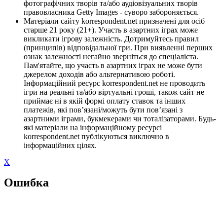
фотографічних творів та/або аудіовізуальних творів
правовласника Getty Images - суворо забороняється.
Матеріали сайту korrespondent.net призначені для осіб
старше 21 року (21+). Участь в азартних іграх може
викликати ігрову залежність. Дотримуйтесь правил
(принципів) відповідальної гри. При виявленні перших
ознак залежності негайно зверніться до спеціаліста.
Пам'ятайте, що участь в азартних іграх не може бути
джерелом доходів або альтернативою роботі.
Інформаційний ресурс korrespondent.net не проводить
ігри на реальні та/або віртуальні гроші, також сайт не
приймає ні в якій формі оплату ставок та інших
платежів, які пов’язані/можуть бути пов’язані з
азартними іграми, букмекерами чи тоталізаторами. Будь-
які матеріали на інформаційному ресурсі
korrespondent.net публікуються виключно в
інформаційних цілях.
X
Ошибка