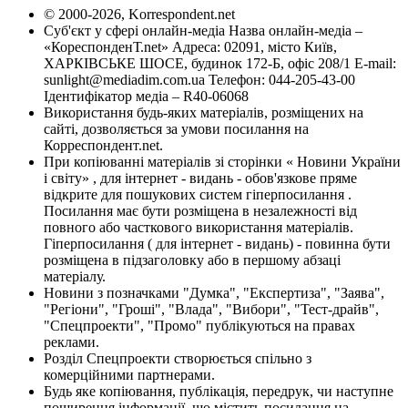
© 2000-2026, Korrespondent.net
Суб'єкт у сфері онлайн-медіа Назва онлайн-медіа –
«КореспонденТ.net» Адреса: 02091, місто Київ,
ХАРКІВСЬКЕ ШОСЕ, будинок 172-Б, офіс 208/1 E-mail:
sunlight@mediadim.com.ua
Телефон: 044-205-43-00
Ідентифікатор медіа – R40-06068
Використання будь-яких матеріалів, розміщених на
сайті, дозволяється за умови посилання на
Корреспондент.net.
При копіюванні матеріалів зі сторінки « Новини України
і світу» , для інтернет - видань - обов'язкове пряме
відкрите для пошукових систем гіперпосилання .
Посилання має бути розміщена в незалежності від
повного або часткового використання матеріалів.
Гіперпосилання ( для інтернет - видань) - повинна бути
розміщена в підзаголовку або в першому абзаці
матеріалу.
Новини з позначками "Думка", "Експертиза", "Заява",
"Регіони", "Гроші", "Влада", "Вибори", "Тест-драйв",
"Спецпроекти", "Промо" публікуються на правах
реклами.
Розділ Спецпроекти створюється спільно з
комерційними партнерами.
Будь яке копіювання, публікація, передрук, чи наступне
поширення інформації, що містить посилання на