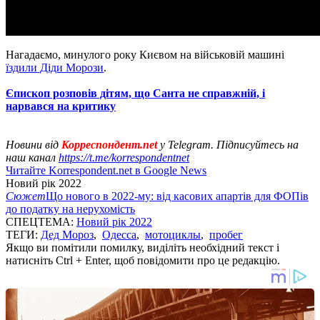
Нагадаємо, минулого року Києвом на військовій машині
їздили Діди Морози
.
Єпископ розповів дітям, що Санта не справжній, і
нарвався на критику
Новини від
Корреспондент.net
у Telegram. Підписуйтесь на
наш канал
https://t.me/korrespondentnet
Читайте Korrespondent.net в Google News
Новий рік 2022
Сюжет
Що нового в 2022-му: від касових апартів для ФОПів
до податку на нерухомість
СПЕЦТЕМА:
Новий рік 2022
ТЕГИ:
Дед Мороз
,
Одесса
,
мотоциклы
,
пробег
Якщо ви помітили помилку, виділіть необхідний текст і
натисніть Ctrl + Enter, щоб повідомити про це редакцію.