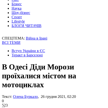
Бізнес
Наука
Шоу-бізнес
Спорт
Lifestyle
БЛОГИ ЧИТАЧІВ
СПЕЦТЕМА:
Війна в Ірані
ВСІ ТЕМИ
Вступ України в ЄС
Теракт в Барселоні
В Одесі Діди Морози
проїхалися містом на
мотоциклах
Текст:
Олена Буркало
, 26 грудня 2021, 02:20
0
523