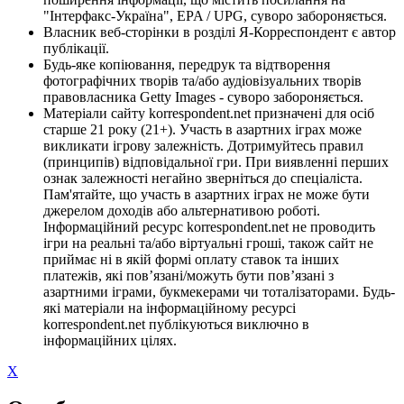
"Інтерфакс-Україна", EPA / UPG, суворо забороняється.
Власник веб-сторінки в розділі Я-Корреспондент є автор
публікації.
Будь-яке копіювання, передрук та відтворення
фотографічних творів та/або аудіовізуальних творів
правовласника Getty Images - суворо забороняється.
Матеріали сайту korrespondent.net призначені для осіб
старше 21 року (21+). Участь в азартних іграх може
викликати ігрову залежність. Дотримуйтесь правил
(принципів) відповідальної гри. При виявленні перших
ознак залежності негайно зверніться до спеціаліста.
Пам'ятайте, що участь в азартних іграх не може бути
джерелом доходів або альтернативою роботі.
Інформаційний ресурс korrespondent.net не проводить
ігри на реальні та/або віртуальні гроші, також сайт не
приймає ні в якій формі оплату ставок та інших
платежів, які пов’язані/можуть бути пов’язані з
азартними іграми, букмекерами чи тоталізаторами. Будь-
які матеріали на інформаційному ресурсі
korrespondent.net публікуються виключно в
інформаційних цілях.
X