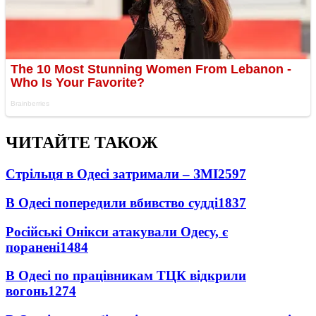
ЧИТАЙТЕ ТАКОЖ
Стрільця в Одесі затримали – ЗМІ
2597
В Одесі попередили вбивство судді
1837
Російські Онікси атакували Одесу, є
поранені
1484
В Одесі по працівникам ТЦК відкрили
вогонь
1274