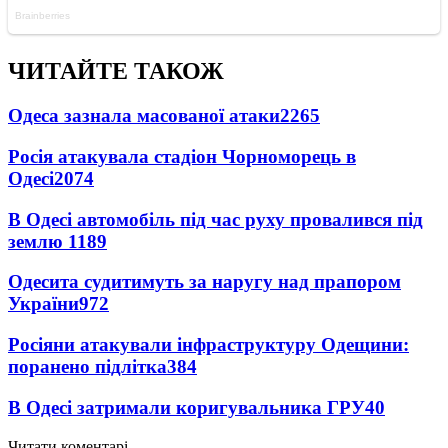
ЧИТАЙТЕ ТАКОЖ
Одеса зазнала масованої атаки
2265
Росія атакувала стадіон Чорноморець в
Одесі
2074
В Одесі автомобіль під час руху провалився під
землю
1189
Одесита судитимуть за наругу над прапором
України
972
Росіяни атакували інфраструктуру Одещини:
поранено підлітка
384
В Одесі затримали коригувальника ГРУ
40
Читати коментарі