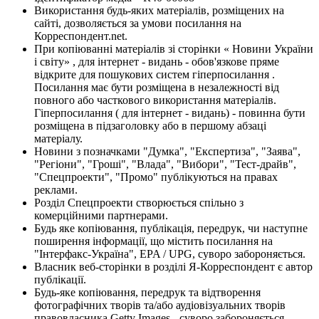
Використання будь-яких матеріалів, розміщених на
сайті, дозволяється за умови посилання на
Корреспондент.net.
При копіюванні матеріалів зі сторінки « Новини України
і світу» , для інтернет - видань - обов'язкове пряме
відкрите для пошукових систем гіперпосилання .
Посилання має бути розміщена в незалежності від
повного або часткового використання матеріалів.
Гіперпосилання ( для інтернет - видань) - повинна бути
розміщена в підзаголовку або в першому абзаці
матеріалу.
Новини з позначками "Думка", "Експертиза", "Заява",
"Регіони", "Гроші", "Влада", "Вибори", "Тест-драйв",
"Спецпроекти", "Промо" публікуються на правах
реклами.
Розділ Спецпроекти створюється спільно з
комерційними партнерами.
Будь яке копіювання, публікація, передрук, чи наступне
поширення інформації, що містить посилання на
"Інтерфакс-Україна", EPA / UPG, суворо забороняється.
Власник веб-сторінки в розділі Я-Корреспондент є автор
публікації.
Будь-яке копіювання, передрук та відтворення
фотографічних творів та/або аудіовізуальних творів
правовласника Getty Images - суворо забороняється.