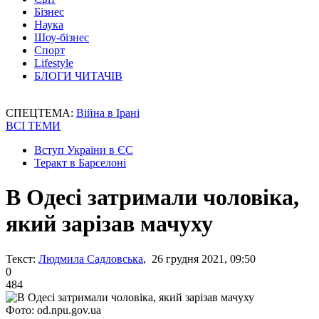
Бізнес
Наука
Шоу-бізнес
Спорт
Lifestyle
БЛОГИ ЧИТАЧІВ
СПЕЦТЕМА:
Війна в Ірані
ВСІ ТЕМИ
Вступ України в ЄС
Теракт в Барселоні
В Одесі затримали чоловіка,
який зарізав мачуху
Текст:
Людмила Садловська
, 26 грудня 2021, 09:50
0
484
Фото: od.npu.gov.ua