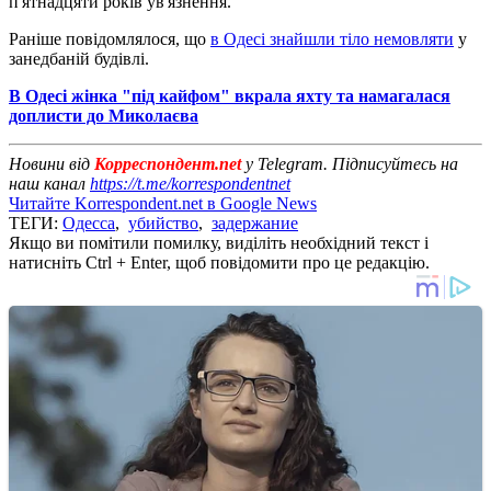
п'ятнадцяти років ув'язнення.
Раніше повідомлялося, що
в Одесі знайшли тіло немовляти
у
занедбаній будівлі.
В Одесі жінка "під кайфом" вкрала яхту та намагалася
доплисти до Миколаєва
Новини від
Корреспондент.net
у Telegram. Підписуйтесь на
наш канал
https://t.me/korrespondentnet
Читайте Korrespondent.net в Google News
ТЕГИ:
Одесса
,
убийство
,
задержание
Якщо ви помітили помилку, виділіть необхідний текст і
натисніть Ctrl + Enter, щоб повідомити про це редакцію.