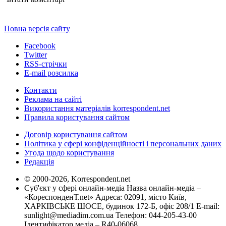
Повна версія сайту
Facebook
Twitter
RSS-стрічки
E-mail розсилка
Контакти
Реклама на сайті
Використання матеріалів korrespondent.net
Правила користування сайтом
Договір користування сайтом
Політика у сфері конфіденційності і персональних даних
Угода щодо користування
Редакція
© 2000-2026, Korrespondent.net
Суб'єкт у сфері онлайн-медіа Назва онлайн-медіа –
«КореспонденТ.net» Адреса: 02091, місто Київ,
ХАРКІВСЬКЕ ШОСЕ, будинок 172-Б, офіс 208/1 E-mail:
sunlight@mediadim.com.ua
Телефон: 044-205-43-00
Ідентифікатор медіа – R40-06068