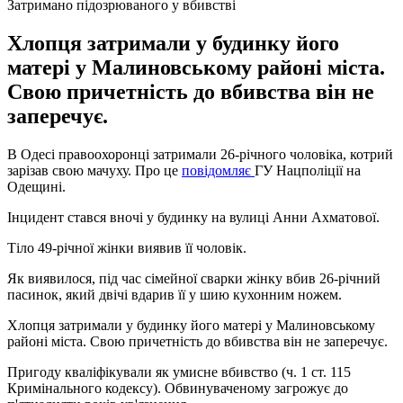
Затримано підозрюваного у вбивстві
Хлопця затримали у будинку його
матері у Малиновському районі міста.
Свою причетність до вбивства він не
заперечує.
В Одесі правоохоронці затримали 26-річного чоловіка, котрий
зарізав свою мачуху. Про це
повідомляє
ГУ Нацполіції на
Одещині.
Інцидент стався вночі у будинку на вулиці Анни Ахматової.
Тіло 49-річної жінки виявив її чоловік.
Як виявилося, під час сімейної сварки жінку вбив 26-річний
пасинок, який двічі вдарив її у шию кухонним ножем.
Хлопця затримали у будинку його матері у Малиновському
районі міста. Свою причетність до вбивства він не заперечує.
Пригоду кваліфікували як умисне вбивство (ч. 1 ст. 115
Кримінального кодексу). Обвинуваченому загрожує до