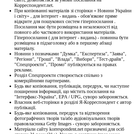
Корреспондент.net.
При копіюванні матеріалів зі сторінки « Новини України
і світу» , для інтернет - видань - обов'язкове пряме
відкрите для пошукових систем гіперпосилання .
Посилання має бути розміщена в незалежності від
повного або часткового використання матеріалів.
Гіперпосилання ( для інтернет - видань) - повинна бути
розміщена в підзаголовку або в першому абзаці
матеріалу.
Новини з позначками "Думка", "Експертиза", "Заява",
"Регіони", "Гроші", "Влада", "Вибори", "Тест-драйв",
"Спецпроекти", "Промо" публікуються на правах
реклами.
Розділ Спецпроекти створюється спільно з
комерційними партнерами.
Будь яке копіювання, публікація, передрук, чи наступне
поширення інформації, що містить посилання на
"Інтерфакс-Україна", EPA / UPG, суворо забороняється.
Власник веб-сторінки в розділі Я-Корреспондент є автор
публікації.
Будь-яке копіювання, передрук та відтворення
фотографічних творів та/або аудіовізуальних творів
правовласника Getty Images - суворо забороняється.
Матеріали сайту korrespondent.net призначені для осіб