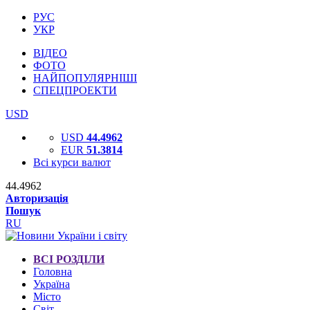
РУС
УКР
ВІДЕО
ФОТО
НАЙПОПУЛЯРНІШІ
СПЕЦПРОЕКТИ
USD
USD
44.4962
EUR
51.3814
Всі курси валют
44.4962
Авторизація
Пошук
RU
ВСІ РОЗДІЛИ
Головна
Україна
Місто
Світ