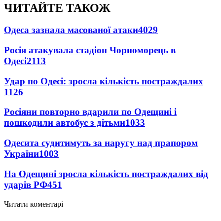
ЧИТАЙТЕ ТАКОЖ
Одеса зазнала масованої атаки
4029
Росія атакувала стадіон Чорноморець в
Одесі
2113
Удар по Одесі: зросла кількість постраждалих
1126
Росіяни повторно вдарили по Одещині і
пошкодили автобус з дітьми
1033
Одесита судитимуть за наругу над прапором
України
1003
На Одещині зросла кількість постраждалих від
ударів РФ
451
Читати коментарі