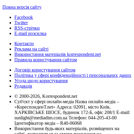
Повна версія сайту
Facebook
Twitter
RSS-стрічки
E-mail розсилка
Контакти
Реклама на сайті
Використання матеріалів korrespondent.net
Правила користування сайтом
Договір користування сайтом
Політика у сфері конфіденційності і персональних даних
Угода щодо користування
Редакція
© 2000-2026, Korrespondent.net
Суб'єкт у сфері онлайн-медіа Назва онлайн-медіа –
«КореспонденТ.net» Адреса: 02091, місто Київ,
ХАРКІВСЬКЕ ШОСЕ, будинок 172-Б, офіс 208/1 E-mail:
sunlight@mediadim.com.ua
Телефон: 044-205-43-00
Ідентифікатор медіа – R40-06068
Використання будь-яких матеріалів, розміщених на
сайті, дозволяється за умови посилання на