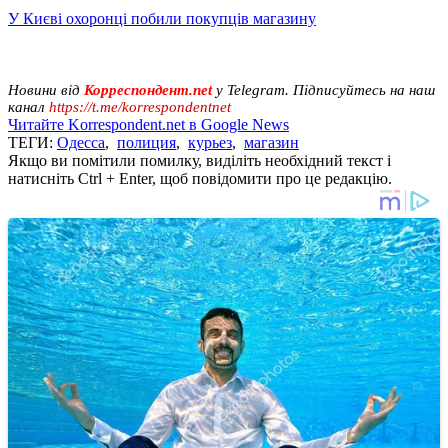
У Києві охоронці побили покупців магазину
Новини від
Корреспондент.net
у Telegram. Підписуйтесь на наш
канал
https://t.me/korrespondentnet
Читайте Korrespondent.net в Google News
ТЕГИ:
Одесса
,
полиция
,
курьез
,
магазин
Якщо ви помітили помилку, виділіть необхідний текст і
натисніть Ctrl + Enter, щоб повідомити про це редакцію.