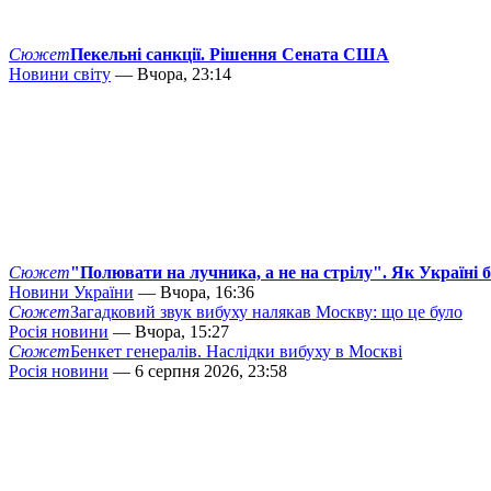
Сюжет
Пекельні санкції. Рішення Сената США
Новини світу
— Вчора, 23:14
Сюжет
"Полювати на лучника, а не на стрілу". Як Україні 
Новини України
— Вчора, 16:36
Сюжет
Загадковий звук вибуху налякав Москву: що це було
Росія новини
— Вчора, 15:27
Сюжет
Бенкет генералів. Наслідки вибуху в Москві
Росія новини
— 6 серпня 2026, 23:58