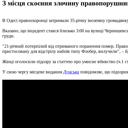
З місця скоєння злочину правопорушниц
В Одесі правоохоронці затримали 35-річну іноземну громадянку
Вказано, що інцидент стався близько 3:00 на вулиці Чернишевс
груди.
"21-річний потерпілий від отриманого поранення помер. Правоп
пристосовану для відстрілу набоїв типу Флобер, вилучили", – й
Жінці оголосили підозру за статтею про умисне вбивство (ч.1 ст
У свою чергу місцеве видання
Думська
повідомляє, що підозрюв