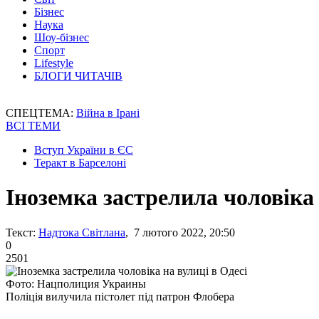
Бізнес
Наука
Шоу-бізнес
Спорт
Lifestyle
БЛОГИ ЧИТАЧІВ
СПЕЦТЕМА:
Війна в Ірані
ВСІ ТЕМИ
Вступ України в ЄС
Теракт в Барселоні
Іноземка застрелила чоловіка 
Текст:
Надтока Світлана
, 7 лютого 2022, 20:50
0
2501
Фото: Нацполиция Украины
Поліція вилучила пістолет під патрон Флобера