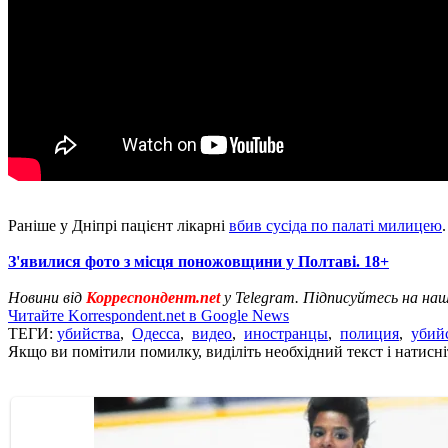
Раніше у Дніпрі пацієнт лікарні
вбив сусіда по палаті милицею
З'явилися фото з місця поножовщини у Полтаві. 18+
Новини від
Корреспондент.net
у Telegram. Підписуйтесь на на
Читайте Korrespondent.net в Google News
ТЕГИ:
убийства
,
Одесса
,
видео
,
иностранцы
,
полиция
,
убий
Якщо ви помітили помилку, виділіть необхідний текст і натисніт