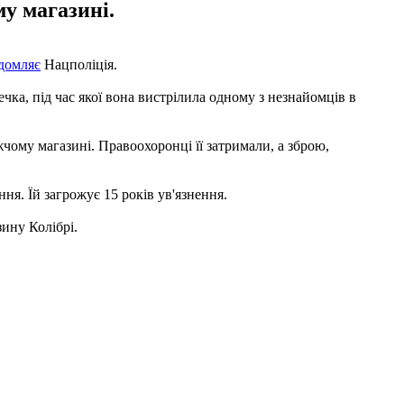
у магазині.
домляє
Нацполіція.
ка, під час якої вона вистрілила одному з незнайомців в
чому магазині. Правоохоронці її затримали, а зброю,
ня. Їй загрожує 15 років ув'язнення.
ину Колібрі.