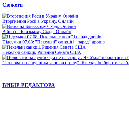
Сюжети
Вторгнення Росії в Україну. Онлайн
Війна на Близькому Сході. Онлайн
Підсумки 07.08: "Пекельні" санкції і "парад" дронів
Пекельні санкції. Рішення Сената США
"Полювати на лучника, а не на стрілу". Як Україні боротись з 
ВИБІР РЕДАКТОРА