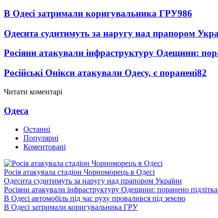
В Одесі затримали коригувальника ГРУ
986
Одесита судитимуть за наругу над прапором Укр
Росіяни атакували інфраструктуру Одещини: пор
Російські Онікси атакували Одесу, є поранені
82
Читати коментарі
Одеса
Останні
Популярні
Коментовані
Росія атакувала стадіон Чорноморець в Одесі
Одесита судитимуть за наругу над прапором України
Росіяни атакували інфраструктуру Одещини: поранено підлітка
В Одесі автомобіль під час руху провалився під землю
В Одесі затримали коригувальника ГРУ