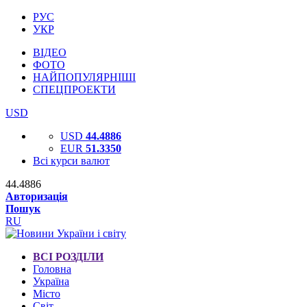
РУС
УКР
ВІДЕО
ФОТО
НАЙПОПУЛЯРНІШІ
СПЕЦПРОЕКТИ
USD
USD
44.4886
EUR
51.3350
Всі курси валют
44.4886
Авторизація
Пошук
RU
ВСІ РОЗДІЛИ
Головна
Україна
Місто
Світ