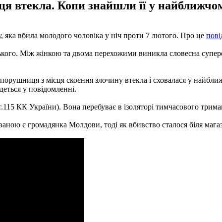
я втекла. Копи знайшли її у найближчом
, яка вбила молодого чоловіка у ніч проти 7 лютого. Про це
пові
ького. Між жінкою та двома перехожими виникла словесна супереч
орушниця з місця скоєння злочину втекла і сховалася у найближ
деться у повідомленні.
.115 КК України). Вона перебуває в ізоляторі тимчасового триман
аною є громадянка Молдови, тоді як вбивство сталося біля магаз