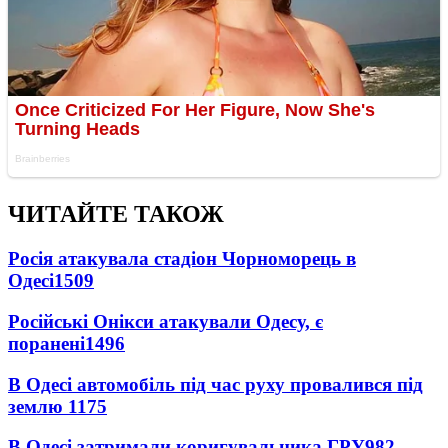
ЧИТАЙТЕ ТАКОЖ
Росія атакувала стадіон Чорноморець в
Одесі
1509
Російські Онікси атакували Одесу, є
поранені
1496
В Одесі автомобіль під час руху провалився під
землю
1175
В Одесі затримали коригувальника ГРУ
982