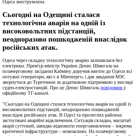
Одеса знеструмлена
Сьогодні на Одещині сталася
технологічна аварія на одній із
високовольтних підстанцій,
неодноразово пошкодженій внаслідок
російських атак.
Одеса через складну технологічну аварію залишилася без
електрики. Прем'єр-міністр України Денис Шмигаль на
позачерговому засіданні Кабміну доручив ввезти до Одеси всі
потужні генератори, які є в Міненерго, і дав завдання МЗС
звернутися до Туреччини за додатковою підтримкою у вигляді
суден-електростанцій. Про це Денис Шмигаль
повідомив
у
офіційному ТГ-каналі.
"Сьогодні на Одещині сталася технологічна аварія на одній із
високовольтних підстанцій, неодноразово пошкодженій
внаслідок російських атак. В Одесі та прилеглих районах
застосовані аварійні відключення. Ситуація складна, масштаб
аварії суттєвий, швидко відновити енергоживлення – зокрема
критичної інфраструктури – неможливо. На позачерговому