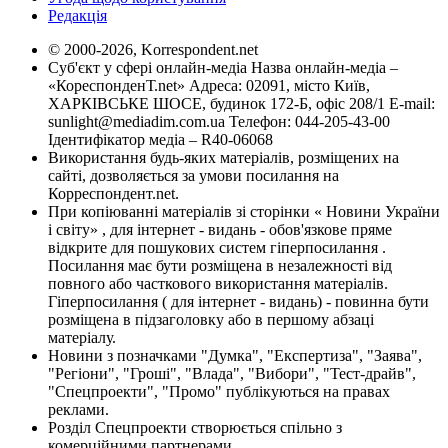
Редакція
© 2000-2026, Korrespondent.net
Суб'єкт у сфері онлайн-медіа Назва онлайн-медіа –
«КореспонденТ.net» Адреса: 02091, місто Київ,
ХАРКІВСЬКЕ ШОСЕ, будинок 172-Б, офіс 208/1 E-mail:
sunlight@mediadim.com.ua
Телефон: 044-205-43-00
Ідентифікатор медіа – R40-06068
Використання будь-яких матеріалів, розміщених на
сайті, дозволяється за умови посилання на
Корреспондент.net.
При копіюванні матеріалів зі сторінки « Новини України
і світу» , для інтернет - видань - обов'язкове пряме
відкрите для пошукових систем гіперпосилання .
Посилання має бути розміщена в незалежності від
повного або часткового використання матеріалів.
Гіперпосилання ( для інтернет - видань) - повинна бути
розміщена в підзаголовку або в першому абзаці
матеріалу.
Новини з позначками "Думка", "Експертиза", "Заява",
"Регіони", "Гроші", "Влада", "Вибори", "Тест-драйв",
"Спецпроекти", "Промо" публікуються на правах
реклами.
Розділ Спецпроекти створюється спільно з
комерційними партнерами.