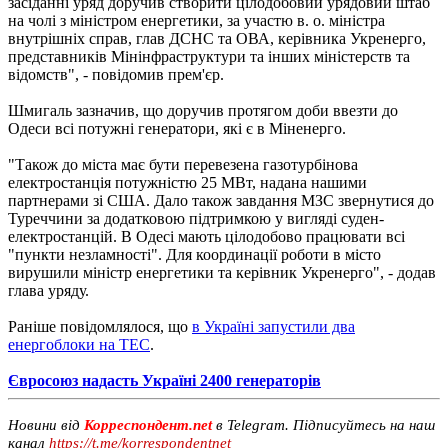
засіданні уряд доручив створити цілодобовий урядовий штаб
на чолі з міністром енергетики, за участю в. о. міністра
внутрішніх справ, глав ДСНС та ОВА, керівника Укренерго,
представників Мінінфраструктури та інших міністерств та
відомств", - повідомив прем'єр.
Шмигаль зазначив, що доручив протягом доби ввезти до
Одеси всі потужні генератори, які є в Міненерго.
"Також до міста має бути перевезена газотурбінова
електростанція потужністю 25 МВт, надана нашими
партнерами зі США. Дало також завдання МЗС звернутися до
Туреччини за додатковою підтримкою у вигляді суден-
електростанцій. В Одесі мають цілодобово працювати всі
"пункти незламності". Для координації роботи в місто
вирушили міністр енергетики та керівник Укренерго", - додав
глава уряду.
Раніше повідомлялося, що
в Україні запустили два
енергоблоки на ТЕС
.
Євросоюз надасть Україні 2400 генераторів
Новини від
Корреспондент.net
в Telegram. Підписуйтесь на наш
канал
https://t.me/korrespondentnet