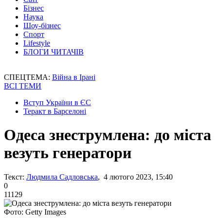
Бізнес
Наука
Шоу-бізнес
Спорт
Lifestyle
БЛОГИ ЧИТАЧІВ
СПЕЦТЕМА:
Війна в Ірані
ВСІ ТЕМИ
Вступ України в ЄС
Теракт в Барселоні
Одеса знеструмлена: до міста
везуть генератори
Текст:
Людмила Садловська
, 4 лютого 2023, 15:40
0
11129
Фото: Getty Images