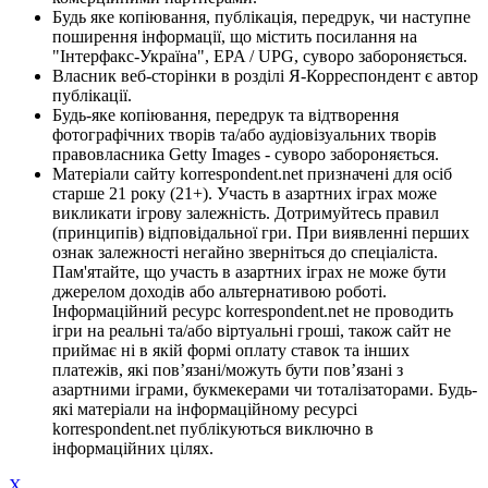
Будь яке копіювання, публікація, передрук, чи наступне
поширення інформації, що містить посилання на
"Інтерфакс-Україна", EPA / UPG, суворо забороняється.
Власник веб-сторінки в розділі Я-Корреспондент є автор
публікації.
Будь-яке копіювання, передрук та відтворення
фотографічних творів та/або аудіовізуальних творів
правовласника Getty Images - суворо забороняється.
Матеріали сайту korrespondent.net призначені для осіб
старше 21 року (21+). Участь в азартних іграх може
викликати ігрову залежність. Дотримуйтесь правил
(принципів) відповідальної гри. При виявленні перших
ознак залежності негайно зверніться до спеціаліста.
Пам'ятайте, що участь в азартних іграх не може бути
джерелом доходів або альтернативою роботі.
Інформаційний ресурс korrespondent.net не проводить
ігри на реальні та/або віртуальні гроші, також сайт не
приймає ні в якій формі оплату ставок та інших
платежів, які пов’язані/можуть бути пов’язані з
азартними іграми, букмекерами чи тоталізаторами. Будь-
які матеріали на інформаційному ресурсі
korrespondent.net публікуються виключно в
інформаційних цілях.
X