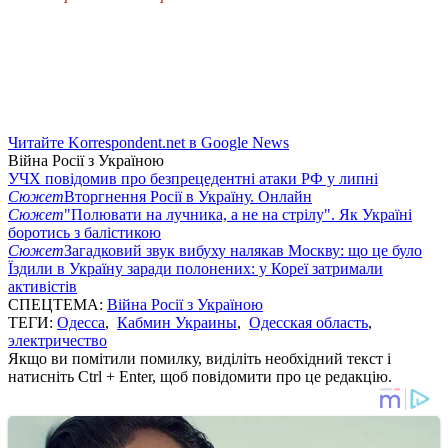
Читайте Korrespondent.net в Google News
Війна Росії з Україною
УЧХ повідомив про безпрецедентні атаки РФ у липні
Сюжет
Вторгнення Росії в Україну. Онлайн
Сюжет
"Полювати на лучника, а не на стрілу". Як Україні
боротись з балістикою
Сюжет
Загадковий звук вибуху налякав Москву: що це було
Їздили в Україну заради полонених: у Кореї затримали
активістів
СПЕЦТЕМА:
Війна Росії з Україною
ТЕГИ:
Одесса
,
Кабмин Украины
,
Одесская область
,
электричество
Якщо ви помітили помилку, виділіть необхідний текст і
натисніть Ctrl + Enter, щоб повідомити про це редакцію.