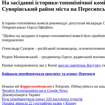
На засіданні історико-топонімічної ко
Суворівський район міста на Пересипс
Історико-топонімічна комісія рекомендує депутатам міськради
Telegram-канал Одеса.Офіційно.
"Щойно на засіданні історико-топонімічної комісії було прийн
повідомленні.
Олександр Суворов – російський полководець, основоположник р
Родіон Малиновський – уродженець Одеси, радянський воєнача
Раніше повідомлялося, що у Києві
знесли пам'ятник Ватутіну
т
Київрада перейменувала проспект та площу Перемоги
Новини від
Корреспондент.net
в Telegram. Підписуйтесь на на
Читайте Korrespondent.net в Google News
Декомунізація в Україні
Рада перейменувала понад 320 населених пунктів
Україна змінила 22 географічні назви у Криму