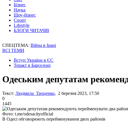
Бізнес
Наука
Шоу-бізнес
Спорт
Lifestyle
БЛОГИ ЧИТАЧІВ
СПЕЦТЕМА:
Війна в Ірані
ВСІ ТЕМИ
Вступ України в ЄС
Теракт в Барселоні
Одеським депутатам рекоменд
Текст:
Людмила Троценко
, 2 березня 2023, 17:50
0
1445
Фото: t.me/odesacityofficial
В Одесі обговорюють перейменування двох районів