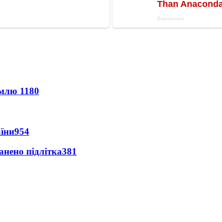
землю
1180
аїни
954
анено підлітка
381