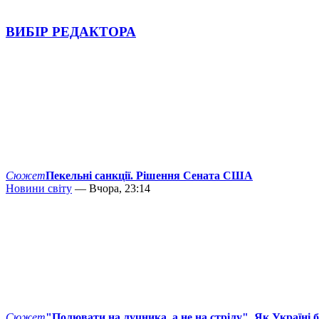
ВИБІР РЕДАКТОРА
Сюжет
Пекельні санкції. Рішення Сената США
Новини світу
— Вчора, 23:14
Сюжет
"Полювати на лучника, а не на стрілу". Як Україні 