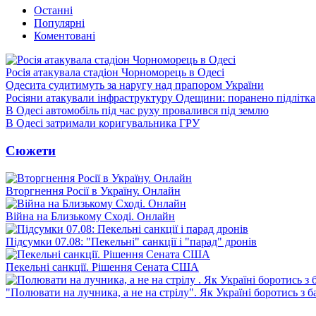
Останні
Популярні
Коментовані
Росія атакувала стадіон Чорноморець в Одесі
Одесита судитимуть за наругу над прапором України
Росіяни атакували інфраструктуру Одещини: поранено підлітка
В Одесі автомобіль під час руху провалився під землю
В Одесі затримали коригувальника ГРУ
Сюжети
Вторгнення Росії в Україну. Онлайн
Війна на Близькому Сході. Онлайн
Підсумки 07.08: "Пекельні" санкції і "парад" дронів
Пекельні санкції. Рішення Сената США
"Полювати на лучника, а не на стрілу". Як Україні боротись з 