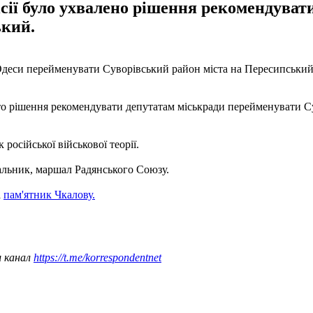
місії було ухвалено рішення рекомендува
ький.
 Одеси перейменувати Суворівський район міста на Пересипськи
ято рішення рекомендувати депутатам міськради перейменувати Су
осійської військової теорії.
льник, маршал Радянського Союзу.
а
пам'ятник Чкалову.
ш канал
https://t.me/korrespondentnet