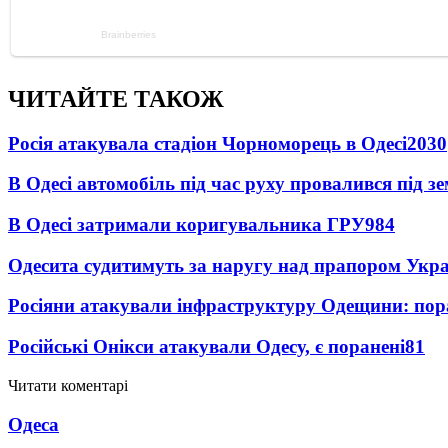
ЧИТАЙТЕ ТАКОЖ
Росія атакувала стадіон Чорноморець в Одесі
2030
В Одесі автомобіль під час руху провалився під 
В Одесі затримали коригувальника ГРУ
984
Одесита судитимуть за наругу над прапором Укр
Росіяни атакували інфраструктуру Одещини: пор
Російські Онікси атакували Одесу, є поранені
81
Читати коментарі
Одеса