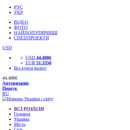
РУС
УКР
ВІДЕО
ФОТО
НАЙПОПУЛЯРНІШІ
СПЕЦПРОЕКТИ
USD
USD
44.4886
EUR
51.3350
Всі курси валют
44.4886
Авторизація
Пошук
RU
ВСІ РОЗДІЛИ
Головна
Україна
Місто
Світ