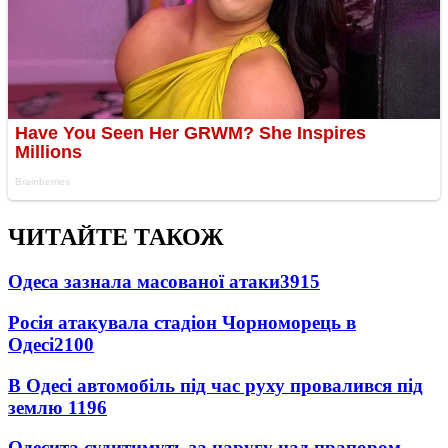
ЧИТАЙТЕ ТАКОЖ
Одеса зазнала масованої атаки
3915
Росія атакувала стадіон Чорноморець в
Одесі
2100
В Одесі автомобіль під час руху провалився під
землю
1196
Одесита судитимуть за наругу над прапором