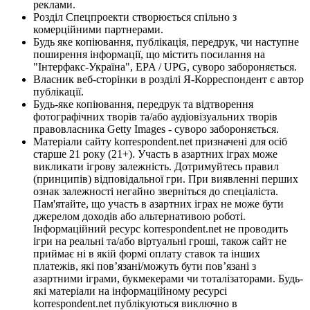
реклами.
Розділ Спецпроекти створюється спільно з
комерційними партнерами.
Будь яке копіювання, публікація, передрук, чи наступне
поширення інформації, що містить посилання на
"Інтерфакс-Україна", EPA / UPG, суворо забороняється.
Власник веб-сторінки в розділі Я-Корреспондент є автор
публікації.
Будь-яке копіювання, передрук та відтворення
фотографічних творів та/або аудіовізуальних творів
правовласника Getty Images - суворо забороняється.
Матеріали сайту korrespondent.net призначені для осіб
старше 21 року (21+). Участь в азартних іграх може
викликати ігрову залежність. Дотримуйтесь правил
(принципів) відповідальної гри. При виявленні перших
ознак залежності негайно зверніться до спеціаліста.
Пам'ятайте, що участь в азартних іграх не може бути
джерелом доходів або альтернативою роботі.
Інформаційний ресурс korrespondent.net не проводить
ігри на реальні та/або віртуальні гроші, також сайт не
приймає ні в якій формі оплату ставок та інших
платежів, які пов’язані/можуть бути пов’язані з
азартними іграми, букмекерами чи тоталізаторами. Будь-
які матеріали на інформаційному ресурсі
korrespondent.net публікуються виключно в