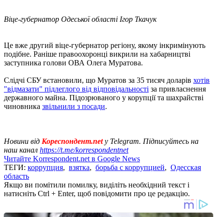
Віце-губернатор Одеської області Ігор Ткачук
Це вже другий віце-губернатор регіону, якому інкримінують
подібне. Раніше правоохоронці викрили на хабарництві
заступника голови ОВА Олега Муратова.
Слідчі СБУ встановили, що Муратов за 35 тисяч доларів
хотів
"відмазати" підлеглого від відповідальності
за привласнення
державного майна. Підозрюваного у корупції та шахрайстві
чиновника
звільнили з посади
.
Новини від
Кореспондент.net
у Telegram. Підписуйтесь на
наш канал
https://t.me/korrespondentnet
Читайте Korrespondent.net в Google News
ТЕГИ:
коррупция
,
взятка
,
борьба с коррупцией
,
Одесская
область
Якщо ви помітили помилку, виділіть необхідний текст і
натисніть Ctrl + Enter, щоб повідомити про це редакцію.