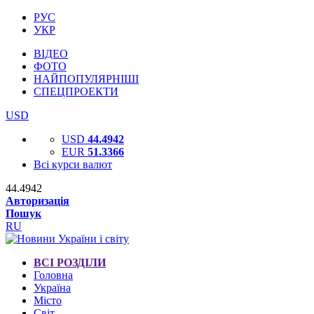
РУС
УКР
ВІДЕО
ФОТО
НАЙПОПУЛЯРНІШІ
СПЕЦПРОЕКТИ
USD
USD
44.4942
EUR
51.3366
Всі курси валют
44.4942
Авторизація
Пошук
RU
ВСІ РОЗДІЛИ
Головна
Україна
Місто
Світ