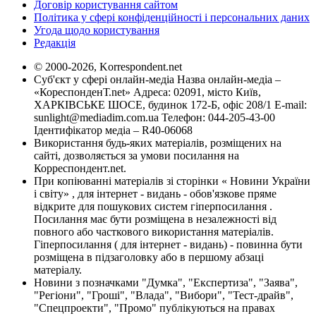
Договір користування сайтом
Політика у сфері конфіденційності і персональних даних
Угода щодо користування
Редакція
© 2000-2026, Korrespondent.net
Суб'єкт у сфері онлайн-медіа Назва онлайн-медіа –
«КореспонденТ.net» Адреса: 02091, місто Київ,
ХАРКІВСЬКЕ ШОСЕ, будинок 172-Б, офіс 208/1 E-mail:
sunlight@mediadim.com.ua
Телефон: 044-205-43-00
Ідентифікатор медіа – R40-06068
Використання будь-яких матеріалів, розміщених на
сайті, дозволяється за умови посилання на
Корреспондент.net.
При копіюванні матеріалів зі сторінки « Новини України
і світу» , для інтернет - видань - обов'язкове пряме
відкрите для пошукових систем гіперпосилання .
Посилання має бути розміщена в незалежності від
повного або часткового використання матеріалів.
Гіперпосилання ( для інтернет - видань) - повинна бути
розміщена в підзаголовку або в першому абзаці
матеріалу.
Новини з позначками "Думка", "Експертиза", "Заява",
"Регіони", "Гроші", "Влада", "Вибори", "Тест-драйв",
"Спецпроекти", "Промо" публікуються на правах