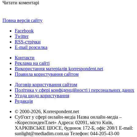
Читати коментарі
Повна версія сайту
Facebook
Twitter
RSS-стрічки
E-mail розсилка
Контакти
Реклама на сайті
Використання матеріалів korrespondent.net
Правила користування сайтом
Договір користування сайтом
Політика у сфері конфіденційності і персональних даних
Угода щодо користування
Редакція
© 2000-2026, Korrespondent.net
Суб'єкт у сфері онлайн-медіа Назва онлайн-медіа –
«КореспонденТ.net» Адреса: 02091, місто Київ,
ХАРКІВСЬКЕ ШОСЕ, будинок 172-Б, офіс 208/1 E-mail:
sunlight@mediadim.com.ua
Телефон: 044-205-43-00