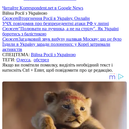
Читайте Korrespondent.net в Google News
Війна Росії з Україною
Сюжет
Вторгнення Росії в Україну. Онлайн
УЧХ повідомив про безпрецедентні атаки РФ у липні
Сюжет
"Полювати на лучника, а не на стрілу". Як Україні
боротись з балістикою
Сюжет
Загадковий звук вибуху налякав Москву: що це було
Їздили в Україну заради полонених: у Кореї затримали
активістів
СПЕЦТЕМА:
Війна Росії з Україною
ТЕГИ:
Одесса
,
обстрел
Якщо ви помітили помилку, виділіть необхідний текст і
натисніть Ctrl + Enter, щоб повідомити про це редакцію.