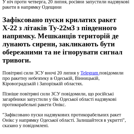
У ніч проти четверга, 20 липня, росіяни запустили надзвукові
ракети в напрямку Одещини
Зафіксовано пуски крилатих ракет
Х-22 з літаків Ту-22м3 з південного
напрямку. Мешканців територій де
лунають сирени, закликають бути
обережними та не ігнорувати сигнал
тривоги.
Повітряні сили ЗСУ вночі 20 липня у
Telegram
повідомили
про ракетну небезпеку в Одеській, Вінницькій,
Кіровоградській і Запорізькій областях.
Пізніше повітряні сили ЗСУ повідомили, що російські
загарбники запустили у бік Одеської області надзвукові
протикорабельні ракети Онікс.
"Зафіксовано пуски надзвукових протикорабельних ракет
Онікс у напрямку Одеської області. Залишайтеся в укритті",
сказано у повідомлені.