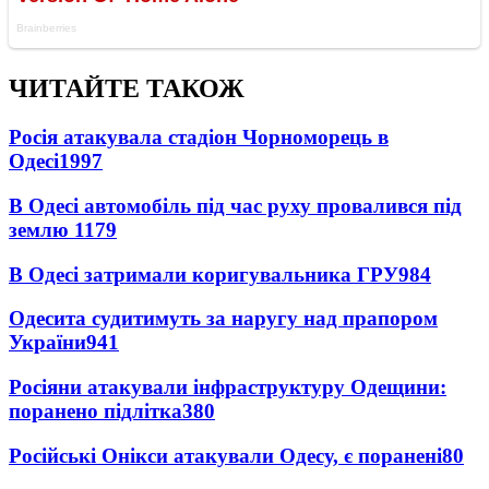
ЧИТАЙТЕ ТАКОЖ
Росія атакувала стадіон Чорноморець в
Одесі
1997
В Одесі автомобіль під час руху провалився під
землю
1179
В Одесі затримали коригувальника ГРУ
984
Одесита судитимуть за наругу над прапором
України
941
Росіяни атакували інфраструктуру Одещини:
поранено підлітка
380
Російські Онікси атакували Одесу, є поранені
80