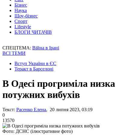
Бізнес
Наука
Шоу-бізнес
Спорт
Lifestyle
БЛОГИ ЧИТАЧІВ
СПЕЦТЕМА:
Війна в Ірані
ВСІ ТЕМИ
Вступ України в ЄС
Теракт в Барселоні
В Одесі прогриміла низка
потужних вибухів
Текст:
Расенко Елена
, 20 липня 2023, 03:19
0
13570
Фото: ДСНС (ілюстративне фото)