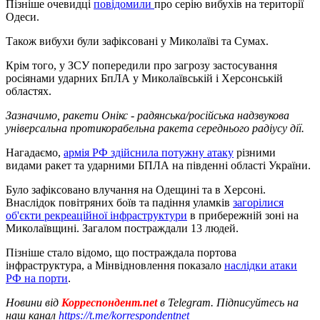
Пізніше очевидці
повідомили
про серію вибухів на території
Одеси.
Також вибухи були зафіксовані у Миколаїві та Сумах.
Крім того, у ЗСУ попередили про загрозу застосування
росіянами ударних БпЛА у Миколаївській і Херсонській
областях.
Зазначимо, ракети Онікс - радянська/російська надзвукова
універсальна протикорабельна ракета середнього радіусу дії.
Нагадаємо,
армія РФ здійснила потужну атаку
різними
видами ракет та ударними БПЛА на південні області України.
Було зафіксовано влучання на Одещині та в Херсоні.
Внаслідок повітряних боїв та падіння уламків
загорілися
об'єкти рекреаційної інфраструктури
в прибережній зоні на
Миколаївщині. Загалом постраждали 13 людей.
Пізніше стало відомо, що постраждала портова
інфраструктура, а Мінвідновлення показало
наслідки атаки
РФ на порти
.
Новини від
Корреспондент.net
в Telegram. Підписуйтесь на
наш канал
https://t.me/korrespondentnet