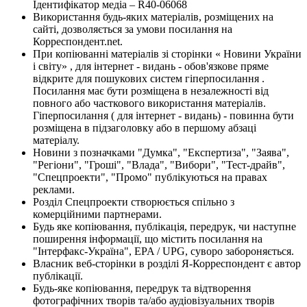
Ідентифікатор медіа – R40-06068
Використання будь-яких матеріалів, розміщених на
сайті, дозволяється за умови посилання на
Корреспондент.net.
При копіюванні матеріалів зі сторінки « Новини України
і світу» , для інтернет - видань - обов'язкове пряме
відкрите для пошукових систем гіперпосилання .
Посилання має бути розміщена в незалежності від
повного або часткового використання матеріалів.
Гіперпосилання ( для інтернет - видань) - повинна бути
розміщена в підзаголовку або в першому абзаці
матеріалу.
Новини з позначками "Думка", "Експертиза", "Заява",
"Регіони", "Гроші", "Влада", "Вибори", "Тест-драйв",
"Спецпроекти", "Промо" публікуються на правах
реклами.
Розділ Спецпроекти створюється спільно з
комерційними партнерами.
Будь яке копіювання, публікація, передрук, чи наступне
поширення інформації, що містить посилання на
"Інтерфакс-Україна", EPA / UPG, суворо забороняється.
Власник веб-сторінки в розділі Я-Корреспондент є автор
публікації.
Будь-яке копіювання, передрук та відтворення
фотографічних творів та/або аудіовізуальних творів