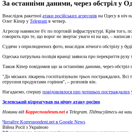
За останніми даними, через обстріл у О
Внаслідок ракетної
атаки російських агресорів
на Одесу в ніч н
Олег Кіпер у
Telegram
в четвер.
Агресор навмисне б'є по портовій інфраструктурі. Крім того, п
говорить про те, що ворог не звертає уваги ні на що, – написав 
Судячи з оприлюднених фото, внаслідок нічного обстрілу у буд
Одеська патрульна поліція вранці заявила про перекриття руху
Також Кіпер повідомив що за останніми даними, через обстріл 
"До міських лікарень госпіталізували трьох постраждалих. Всі 
отруєння продуктами горіння", – розповів він.
Нагадаємо, спершу
повідомлялося про чотирьох постраждалих
Зеленський відреагував на нічну атаку росіян
Новини від
Корреспондент.net
в Telegram. Підписуйтесь на на
Читайте Korrespondent.net в Google News
Війна Росії з Україною