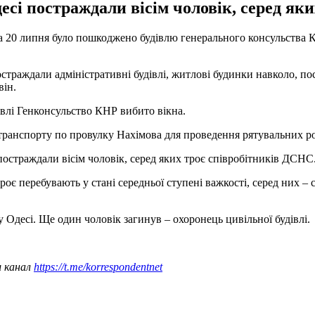
десі постраждали вісім чоловік, серед як
а 20 липня було пошкоджено будівлю генерального консульства 
остраждали адміністративні будівлі, житлові будинки навколо, п
він.
івлі Генконсульство КНР вибито вікна.
 транспорту по провулку Нахімова для проведення рятувальних ро
постраждали вісім чоловік, серед яких троє співробітників ДСНС
троє перебувають у стані середньої ступені важкості, серед них 
у Одесі. Ще один чоловік загинув – охоронець цивільної будівлі.
ш канал
https://t.me/korrespondentnet