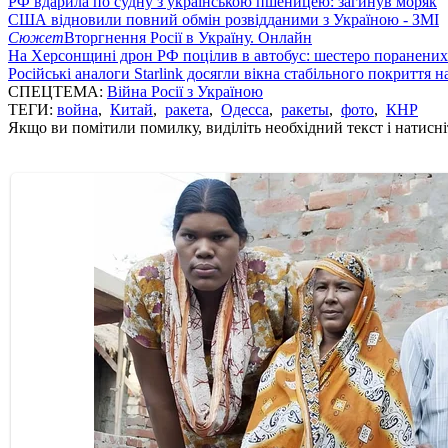
РФ вдарила по судну з українською пшеницею: загинув моряк
США відновили повний обмін розвідданими з Україною - ЗМІ
Сюжет
Вторгнення Росії в Україну. Онлайн
На Херсонщині дрон РФ поцілив в автобус: шестеро поранених
Російські аналоги Starlink досягли вікна стабільного покриття 
СПЕЦТЕМА:
Війна Росії з Україною
ТЕГИ:
война
,
Китай
,
ракета
,
Одесса
,
ракеты
,
фото
,
КНР
Якщо ви помітили помилку, виділіть необхідний текст і натисніт