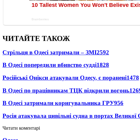
ЧИТАЙТЕ ТАКОЖ
Стрільця в Одесі затримали – ЗМІ
2592
В Одесі попередили вбивство судді
1828
Російські Онікси атакували Одесу, є поранені
1478
В Одесі по працівникам ТЦК відкрили вогонь
126
В Одесі затримали коригувальника ГРУ
956
Росія атакувала цивільні судна в портах Великої 
Читати коментарі