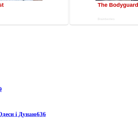
9
Одеси і Дунаю
636