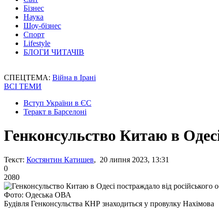
Бізнес
Наука
Шоу-бізнес
Спорт
Lifestyle
БЛОГИ ЧИТАЧІВ
СПЕЦТЕМА:
Війна в Ірані
ВСІ ТЕМИ
Вступ України в ЄС
Теракт в Барселоні
Генконсульство Китаю в Одесі
Текст:
Костянтин Катишев
, 20 липня 2023, 13:31
0
2080
Фото: Одеська ОВА
Будівля Генконсульства КНР знаходиться у провулку Нахімова