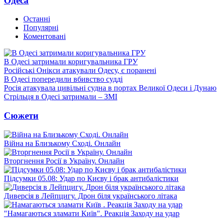
Одеса
Останні
Популярні
Коментовані
В Одесі затримали коригувальника ГРУ
Російські Онікси атакували Одесу, є поранені
В Одесі попередили вбивство судді
Росія атакувала цивільні судна в портах Великої Одеси і Дунаю
Стрільця в Одесі затримали – ЗМІ
Сюжети
Війна на Близькому Сході. Онлайн
Вторгнення Росії в Україну. Онлайн
Підсумки 05.08: Удар по Києву і брак антибалістики
Диверсія в Лейпцигу. Дрон біля українського літака
"Намагаються зламати Київ". Реакція Заходу на удар