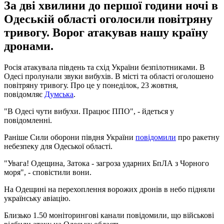
За дві хвилини до першої години ночі в
Одеській області оголосили повітряну
тривогу. Ворог атакував нашу країну
дронами.
Росія атакувала південь та схід України безпілотниками. В
Одесі пролунали звуки вибухів. В місті та області оголошено
повітряну тривогу. Про це у понеділок, 23 жовтня,
повідомляє
Думська
.
"В Одесі чути вибухи. Працює ППО", - йдеться у
повідомленні.
Раніше Сили оборони півдня України
повідомили
про ракетну
небезпеку для Одеської області.
"Увага! Одещина, Затока - загроза ударних БпЛА з Чорного
моря", - сповістили вони.
На Одещині на перехоплення ворожих дронів в небо підняли
українську авіацію.
Близько 1.50 моніторингові канали повідомили, що військові