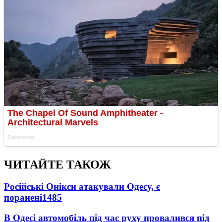
ЧИТАЙТЕ ТАКОЖ
Російські Онікси атакували Одесу, є
поранені
1485
В Одесі автомобіль під час руху провалився під