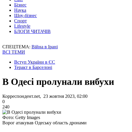
Бізнес
Наука
Шоу-бізнес
Спорт
Lifestyle
БЛОГИ ЧИТАЧІВ
СПЕЦТЕМА:
Війна в Ірані
ВСІ ТЕМИ
Вступ України в ЄС
Теракт в Барселоні
В Одесі пролунали вибухи
Корреспондент.net, 23 жовтня 2023, 02:00
0
240
Фото: Getty Images
Ворог атакував Одеську область дронами