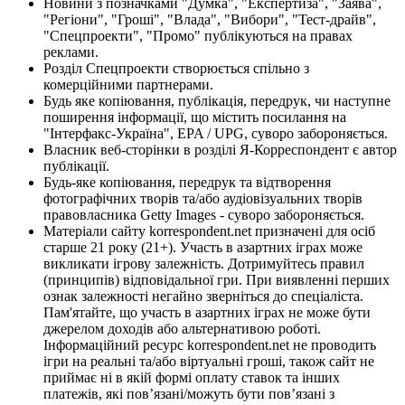
Новини з позначками "Думка", "Експертиза", "Заява",
"Регіони", "Гроші", "Влада", "Вибори", "Тест-драйв",
"Спецпроекти", "Промо" публікуються на правах
реклами.
Розділ Спецпроекти створюється спільно з
комерційними партнерами.
Будь яке копіювання, публікація, передрук, чи наступне
поширення інформації, що містить посилання на
"Інтерфакс-Україна", EPA / UPG, суворо забороняється.
Власник веб-сторінки в розділі Я-Корреспондент є автор
публікації.
Будь-яке копіювання, передрук та відтворення
фотографічних творів та/або аудіовізуальних творів
правовласника Getty Images - суворо забороняється.
Матеріали сайту korrespondent.net призначені для осіб
старше 21 року (21+). Участь в азартних іграх може
викликати ігрову залежність. Дотримуйтесь правил
(принципів) відповідальної гри. При виявленні перших
ознак залежності негайно зверніться до спеціаліста.
Пам'ятайте, що участь в азартних іграх не може бути
джерелом доходів або альтернативою роботі.
Інформаційний ресурс korrespondent.net не проводить
ігри на реальні та/або віртуальні гроші, також сайт не
приймає ні в якій формі оплату ставок та інших
платежів, які пов’язані/можуть бути пов’язані з