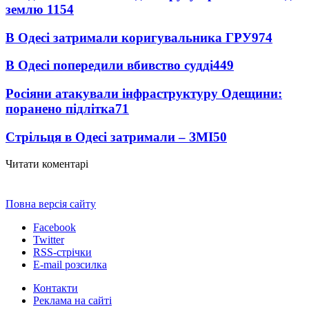
землю
1154
В Одесі затримали коригувальника ГРУ
974
В Одесі попередили вбивство судді
449
Росіяни атакували інфраструктуру Одещини:
поранено підлітка
71
Стрільця в Одесі затримали – ЗМІ
50
Читати коментарі
Повна версія сайту
Facebook
Twitter
RSS-стрічки
E-mail розсилка
Контакти
Реклама на сайті