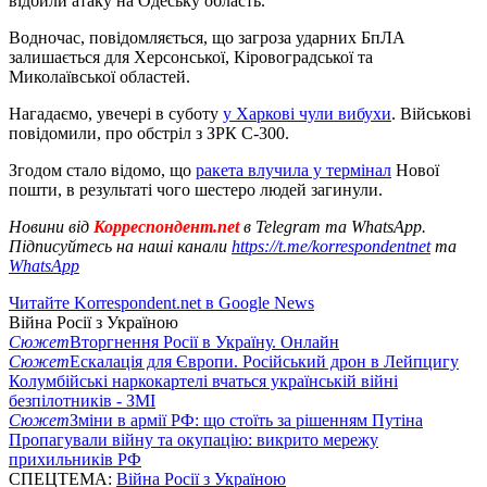
відбили атаку на Одеську область.
Водночас, повідомляється, що загроза ударних БпЛА
залишається для Херсонської, Кіровоградської та
Миколаївської областей.
Нагадаємо, увечері в суботу
у Харкові чули вибухи
. Військові
повідомили, про обстріл з ЗРК С-300.
Згодом стало відомо, що
ракета влучила у термінал
Нової
пошти, в результаті чого шестеро людей загинули.
Новини від
Корреспондент.net
в Telegram та WhatsApp.
Підписуйтесь на наші канали
https://t.me/korrespondentnet
та
WhatsApp
Читайте Korrespondent.net в Google News
Війна Росії з Україною
Сюжет
Вторгнення Росії в Україну. Онлайн
Сюжет
Ескалація для Європи. Російський дрон в Лейпцигу
Колумбійські наркокартелі вчаться українській війні
безпілотників - ЗМІ
Сюжет
Зміни в армії РФ: що стоїть за рішенням Путіна
Пропагували війну та окупацію: викрито мережу
прихильників РФ
СПЕЦТЕМА:
Війна Росії з Україною