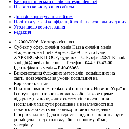
Використання матеріалів korrespondent.net
Правила користування сайтом
Договір користування сайтом
Політика у сфері конфіденційності і персональних даних
Угода щодо користування
Редакція
© 2000-2026, Korrespondent.net
Суб'єкт у сфері онлайн-медіа Назва онлайн-медіа –
«КореспонденТ.net» Адреса: 02091, місто Київ,
ХАРКІВСЬКЕ ШОСЕ, будинок 172-Б, офіс 208/1 E-mail:
sunlight@mediadim.com.ua
Телефон: 044-205-43-00
Ідентифікатор медіа – R40-06068
Використання будь-яких матеріалів, розміщених на
сайті, дозволяється за умови посилання на
Корреспондент.net.
При копіюванні матеріалів зі сторінки « Новини України
і світу» , для інтернет - видань - обов'язкове пряме
відкрите для пошукових систем гіперпосилання .
Посилання має бути розміщена в незалежності від
повного або часткового використання матеріалів.
Гіперпосилання ( для інтернет - видань) - повинна бути
розміщена в підзаголовку або в першому абзаці
матеріалу.