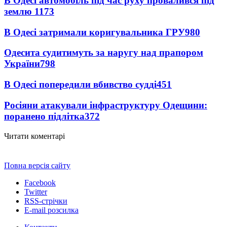
В Одесі автомобіль під час руху провалився під
землю
1173
В Одесі затримали коригувальника ГРУ
980
Одесита судитимуть за наругу над прапором
України
798
В Одесі попередили вбивство судді
451
Росіяни атакували інфраструктуру Одещини:
поранено підлітка
372
Читати коментарі
Повна версія сайту
Facebook
Twitter
RSS-стрічки
E-mail розсилка