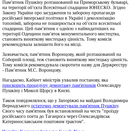
Пам’ятник Пушкіну розташований на Приморському бульварі,
на території об’єкта Всесвітньої спадщини ЮНЕСКО. Згідно
Закону України про засудження та заборону пропаганди
російської імперської політики в Україні і деколонізацію
топонімії, заборона не поширюється на об’єкти всесвітньої
спадщини. Цей пам’ятник є однією з найвидатніших на
території Одещини пам’яток монументального мистецтва,
становить виняткову мистецьку цінність. Тому комісія
рекомендувала залишити його на місці.
Зазначається, пам’ятник Воронцову, який розташований на
Соборній площі, теж становить виняткову мистецьку цінність.
Тому комісія рекомендувала скоротити назву для Держреєстру
- Пам’ятник М.С. Воронцову.
Нагадаємо, Кабінет міністрів ухвалив постанову, яка
прискорить процедуру демонтажу пам'ятників
Олександру
Пушкіну і Миколі Щорсу в Києві.
Також повідомлялося, що у Запоріжжі на майдані Володимира
Вернадського
остаточно демонтували пам'ятник Пушкіну
.
Свого часу пам'ятник був встановлений на честь "проїзду
російського поета до Таганрога через Олександрівськ
Катеринославським поштовим трактом".