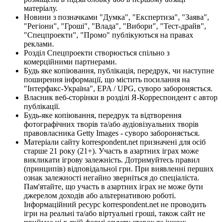
матеріалу.
Новини з позначками "Думка", "Експертиза", "Заява",
"Регіони", "Гроші", "Влада", "Вибори", "Тест-драйв",
"Спецпроекти", "Промо" публікуються на правах
реклами.
Розділ Спецпроекти створюється спільно з
комерційними партнерами.
Будь яке копіювання, публікація, передрук, чи наступне
поширення інформації, що містить посилання на
"Інтерфакс-Україна", EPA / UPG, суворо забороняється.
Власник веб-сторінки в розділі Я-Корреспондент є автор
публікації.
Будь-яке копіювання, передрук та відтворення
фотографічних творів та/або аудіовізуальних творів
правовласника Getty Images - суворо забороняється.
Матеріали сайту korrespondent.net призначені для осіб
старше 21 року (21+). Участь в азартних іграх може
викликати ігрову залежність. Дотримуйтесь правил
(принципів) відповідальної гри. При виявленні перших
ознак залежності негайно зверніться до спеціаліста.
Пам'ятайте, що участь в азартних іграх не може бути
джерелом доходів або альтернативою роботі.
Інформаційний ресурс korrespondent.net не проводить
ігри на реальні та/або віртуальні гроші, також сайт не