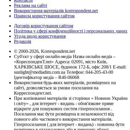
Контакти
Реклама на сайті
Використання матеріалів korrespondent.net
Правила користування сайтом
Договір користування сайтом
Політика у сфері конфіденційності і персональних даних
Угода щодо користування
Редакція
© 2000-2026, Korrespondent.net
Суб'єкт у сфері онлайн-медіа Назва онлайн-медіа –
«КореспонденТ.net» Адреса: 02091, місто Київ,
ХАРКІВСЬКЕ ШОСЕ, будинок 172-Б, офіс 208/1 E-mail:
sunlight@mediadim.com.ua
Телефон: 044-205-43-00
Ідентифікатор медіа – R40-06068
Використання будь-яких матеріалів, розміщених на
сайті, дозволяється за умови посилання на
Корреспондент.net.
При копіюванні матеріалів зі сторінки « Новини України
і світу» , для інтернет - видань - обов'язкове пряме
відкрите для пошукових систем гіперпосилання .
Посилання має бути розміщена в незалежності від
повного або часткового використання матеріалів.
Гіперпосилання ( для інтернет - видань) - повинна бути
розміщена в підзаголовку або в першому абзаці