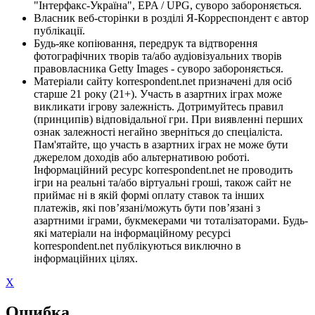
"Інтерфакс-Україна", EPA / UPG, суворо забороняється.
Власник веб-сторінки в розділі Я-Корреспондент є автор
публікації.
Будь-яке копіювання, передрук та відтворення
фотографічних творів та/або аудіовізуальних творів
правовласника Getty Images - суворо забороняється.
Матеріали сайту korrespondent.net призначені для осіб
старше 21 року (21+). Участь в азартних іграх може
викликати ігрову залежність. Дотримуйтесь правил
(принципів) відповідальної гри. При виявленні перших
ознак залежності негайно зверніться до спеціаліста.
Пам'ятайте, що участь в азартних іграх не може бути
джерелом доходів або альтернативою роботі.
Інформаційний ресурс korrespondent.net не проводить
ігри на реальні та/або віртуальні гроші, також сайт не
приймає ні в якій формі оплату ставок та інших
платежів, які пов’язані/можуть бути пов’язані з
азартними іграми, букмекерами чи тоталізаторами. Будь-
які матеріали на інформаційному ресурсі
korrespondent.net публікуються виключно в
інформаційних цілях.
X
Ошибка