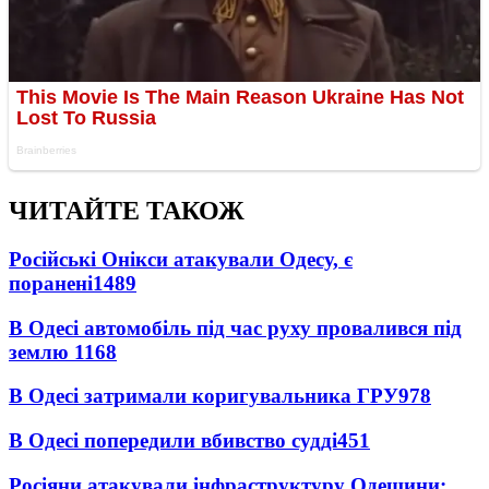
ЧИТАЙТЕ ТАКОЖ
Російські Онікси атакували Одесу, є
поранені
1489
В Одесі автомобіль під час руху провалився під
землю
1168
В Одесі затримали коригувальника ГРУ
978
В Одесі попередили вбивство судді
451
Росіяни атакували інфраструктуру Одещини: