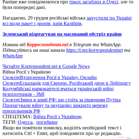
Раніше вже повідомлялося про
трьох загиблих в Одесі,
але то
були попередні дані.
Нагадаємо, 29 грудня російські війська
запустили по Україні
всі види ракет і дронів, крім Калібрів
.
Зеленський відреагував на масований обстріл країни
Новини від
Корреспондент.net
в Telegram та WhatsApp.
Підписуйтесь на наші канали
https://t.me/korrespondentnet
та
WhatsApp
Читайте Korrespondent.net в Google News
Війна Росії з Україною
Сюжет
Вторгнення Росії в Україну. Онлайн
Сюжет
Ескалація для Європи. Російський дрон в Лейпцигу
Колумбійські наркокартелі вчаться українській війні
безпілотників - ЗМІ
Сюжет
Зміни в армії РФ: що стоїть за рішенням Путіна
Пропагували війну та окупацію: викрито мережу
прихильників РФ
СПЕЦТЕМА:
Війна Росії з Україною
ТЕГИ:
Одесса
,
погибшие
Якщо ви помітили помилку, виділіть необхідний текст і
натисніть Ctrl + Enter, щоб повідомити про це редакцію.