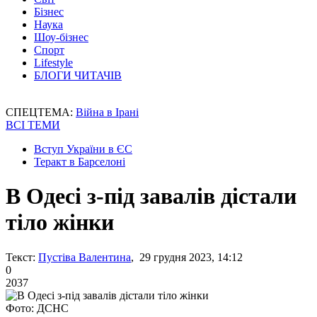
Бізнес
Наука
Шоу-бізнес
Спорт
Lifestyle
БЛОГИ ЧИТАЧІВ
СПЕЦТЕМА:
Війна в Ірані
ВСІ ТЕМИ
Вступ України в ЄС
Теракт в Барселоні
В Одесі з-під завалів дістали
тіло жінки
Текст:
Пустіва Валентина
, 29 грудня 2023, 14:12
0
2037
Фото: ДСНС