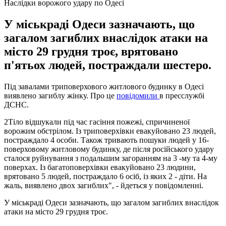
Наслідки ворожого удару по Одесі
У міськраді Одеси зазначають, що
загалом загиблих внаслідок атаки на
місто 29 грудня троє, врятовано
п'ятьох людей, постраждали шестеро.
Під завалами триповерхового житлового будинку в Одесі
виявлено загиблу жінку. Про це
повідомили
в пресслужбі
ДСНС.
2Тіло відшукали під час гасіння пожежі, спричиненої
ворожим обстрілом. Із триповерхівки евакуйовано 23 людей,
постраждало 4 особи. Також тривають пошуки людей у 16-
поверховому житловому будинку, де після російського удару
сталося руйнування з подальшим загоранням на 3 -му та 4-му
поверхах. Із багатоповерхівки евакуйовано 23 людини,
врятовано 5 людей, постраждало 6 осіб, із яких 2 - діти. На
жаль, виявлено двох загиблих", - йдеться у повідомленні.
У міськраді Одеси зазначають, що загалом загиблих внаслідок
атаки на місто 29 грудня троє.