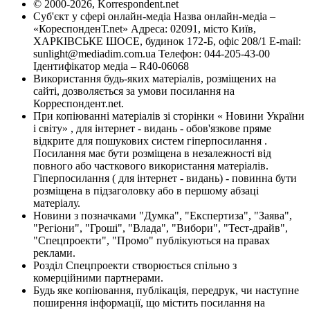
© 2000-2026, Korrespondent.net
Суб'єкт у сфері онлайн-медіа Назва онлайн-медіа –
«КореспонденТ.net» Адреса: 02091, місто Київ,
ХАРКІВСЬКЕ ШОСЕ, будинок 172-Б, офіс 208/1 E-mail:
sunlight@mediadim.com.ua
Телефон: 044-205-43-00
Ідентифікатор медіа – R40-06068
Використання будь-яких матеріалів, розміщених на
сайті, дозволяється за умови посилання на
Корреспондент.net.
При копіюванні матеріалів зі сторінки « Новини України
і світу» , для інтернет - видань - обов'язкове пряме
відкрите для пошукових систем гіперпосилання .
Посилання має бути розміщена в незалежності від
повного або часткового використання матеріалів.
Гіперпосилання ( для інтернет - видань) - повинна бути
розміщена в підзаголовку або в першому абзаці
матеріалу.
Новини з позначками "Думка", "Експертиза", "Заява",
"Регіони", "Гроші", "Влада", "Вибори", "Тест-драйв",
"Спецпроекти", "Промо" публікуються на правах
реклами.
Розділ Спецпроекти створюється спільно з
комерційними партнерами.
Будь яке копіювання, публікація, передрук, чи наступне
поширення інформації, що містить посилання на