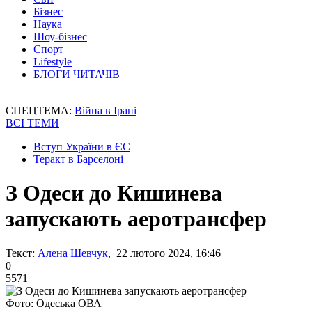
Бізнес
Наука
Шоу-бізнес
Спорт
Lifestyle
БЛОГИ ЧИТАЧІВ
СПЕЦТЕМА:
Війна в Ірані
ВСІ ТЕМИ
Вступ України в ЄС
Теракт в Барселоні
З Одеси до Кишинева
запускають аеротрансфер
Текст:
Алена Шевчук
, 22 лютого 2024, 16:46
0
5571
Фото: Одеська ОВА