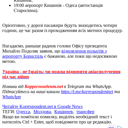
Кишинів;
19:00 аеропорт Кишинів - Одеса (автостанція
Старосінна).
Орієнтовно, у дорозі пасажири будуть знаходитись чотири
години, це час разом із проходженням всіх митних процедур.
Нагадаємо, раныше радник голови Офісу президента
Михайло Подоляк заявив, що
відновлення польотів з
аеропорту Бориспіль
є бажаною, але поки що недосяжною
метою.
Україна - не Ізраїль: чи можна відновити авіасполучення
під час війни
Новини від
Корреспондент.net
в Telegram та WhatsApp.
Підписуйтесь на наші канали
https://t.me/korrespondentnet
та
WhatsApp
Читайте Korrespondent.net в Google News
ТЕГИ:
Одесса
,
Молдова
,
Кишинев
,
трансфер
Якщо ви помітили помилку, виділіть необхідний текст і
натисніть Ctrl + Enter, щоб повідомити про це редакцію.