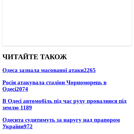
ЧИТАЙТЕ ТАКОЖ
Одеса зазнала масованої атаки
2265
Росія атакувала стадіон Чорноморець в
Одесі
2074
В Одесі автомобіль під час руху провалився під
землю
1189
Одесита судитимуть за наругу над прапором
України
972