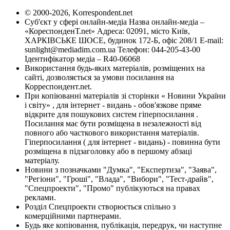
© 2000-2026, Korrespondent.net
Суб'єкт у сфері онлайн-медіа Назва онлайн-медіа –
«КореспонденТ.net» Адреса: 02091, місто Київ,
ХАРКІВСЬКЕ ШОСЕ, будинок 172-Б, офіс 208/1 E-mail:
sunlight@mediadim.com.ua
Телефон: 044-205-43-00
Ідентифікатор медіа – R40-06068
Використання будь-яких матеріалів, розміщених на
сайті, дозволяється за умови посилання на
Корреспондент.net.
При копіюванні матеріалів зі сторінки « Новини України
і світу» , для інтернет - видань - обов'язкове пряме
відкрите для пошукових систем гіперпосилання .
Посилання має бути розміщена в незалежності від
повного або часткового використання матеріалів.
Гіперпосилання ( для інтернет - видань) - повинна бути
розміщена в підзаголовку або в першому абзаці
матеріалу.
Новини з позначками "Думка", "Експертиза", "Заява",
"Регіони", "Гроші", "Влада", "Вибори", "Тест-драйв",
"Спецпроекти", "Промо" публікуються на правах
реклами.
Розділ Спецпроекти створюється спільно з
комерційними партнерами.
Будь яке копіювання, публікація, передрук, чи наступне