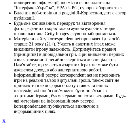
поширення інформації, що містить посилання на
"Інтерфакс-Україна", EPA / UPG, суворо забороняється.
Власник веб-сторінки в розділі Я-Корреспондент є автор
публікації.
Будь-яке копіювання, передрук та відтворення
фотографічних творів та/або аудіовізуальних творів
правовласника Getty Images - суворо забороняється.
Матеріали сайту korrespondent.net призначені для осіб
старше 21 року (21+). Участь в азартних іграх може
викликати ігрову залежність. Дотримуйтесь правил
(принципів) відповідальної гри. При виявленні перших
ознак залежності негайно зверніться до спеціаліста.
Пам'ятайте, що участь в азартних іграх не може бути
джерелом доходів або альтернативою роботі.
Інформаційний ресурс korrespondent.net не проводить
ігри на реальні та/або віртуальні гроші, також сайт не
приймає ні в якій формі оплату ставок та інших
платежів, які пов’язані/можуть бути пов’язані з
азартними іграми, букмекерами чи тоталізаторами. Будь-
які матеріали на інформаційному ресурсі
korrespondent.net публікуються виключно в
інформаційних цілях.
X