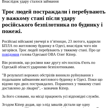
Внаслідок удару сталося займання
Троє людей постраждали і перебувають
у важкому стані після удару
російського безпілотника по будинку і
пожежі.
Російські військові увечері в п’ятницю, 23 лютого, вдарили
БПЛА по житловому будинку в Одесі, внаслідок чого він
загорівся. Троє людей перебувають у тяжкому стані. Про це
повідомив
голова Одеської ОВА Олег Кіпер.
Він розповів, що росіяни вже другу ніч поспіль б'ють по
Одеській області ударними безпілотниками.
"В результаті ворожих обстрілів виникло руйнування з
подальшим займанням житлового будинку в Одесі. Поки що
відомо про двох постраждалих. Поранених у тяжкому стані
доставлено до лікарні", - зазначив Кіпер.
За його словами, на місці працюють усі відповідні служби.
Згодом Кіпер додав, що з-під завалів дістали ще одну