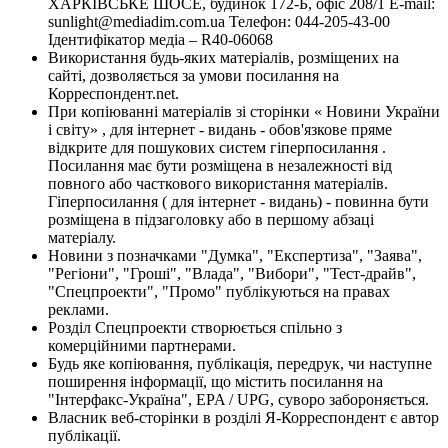
ХАРКІВСЬКЕ ШОСЕ, будинок 172-Б, офіс 208/1 E-mail:
sunlight@mediadim.com.ua
Телефон: 044-205-43-00
Ідентифікатор медіа – R40-06068
Використання будь-яких матеріалів, розміщених на
сайті, дозволяється за умови посилання на
Корреспондент.net.
При копіюванні матеріалів зі сторінки « Новини України
і світу» , для інтернет - видань - обов'язкове пряме
відкрите для пошукових систем гіперпосилання .
Посилання має бути розміщена в незалежності від
повного або часткового використання матеріалів.
Гіперпосилання ( для інтернет - видань) - повинна бути
розміщена в підзаголовку або в першому абзаці
матеріалу.
Новини з позначками "Думка", "Експертиза", "Заява",
"Регіони", "Гроші", "Влада", "Вибори", "Тест-драйв",
"Спецпроекти", "Промо" публікуються на правах
реклами.
Розділ Спецпроекти створюється спільно з
комерційними партнерами.
Будь яке копіювання, публікація, передрук, чи наступне
поширення інформації, що містить посилання на
"Інтерфакс-Україна", EPA / UPG, суворо забороняється.
Власник веб-сторінки в розділі Я-Корреспондент є автор
публікації.