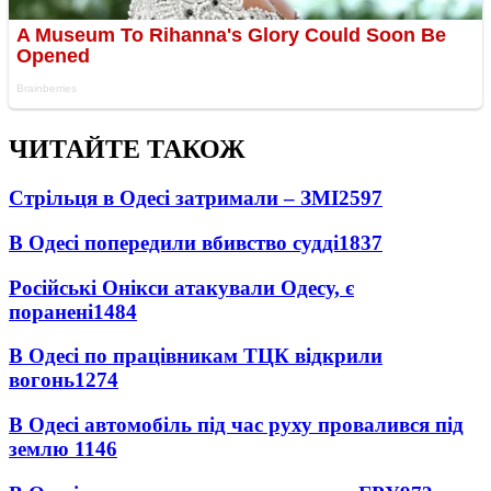
ЧИТАЙТЕ ТАКОЖ
Стрільця в Одесі затримали – ЗМІ
2597
В Одесі попередили вбивство судді
1837
Російські Онікси атакували Одесу, є
поранені
1484
В Одесі по працівникам ТЦК відкрили
вогонь
1274
В Одесі автомобіль під час руху провалився під
землю
1146