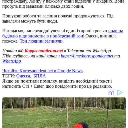
постраждалу. Жінку у важкому стані відвезли у лікарню. Вона
пробула під завалами близько двох годин.
Пошукові роботи та гасіння пожежі продовжуються. Під
завалами можуть бути люди.
Нагадаємо, напередодні увечері один із дронів росіян
впав на
будівлю підприємства в прибережній зоні
Одеси, виникла
пожежа.
Три людини загинули
.
Новини від
Корреспондент.net
в Telegram та WhatsApp.
Підписуйтесь на наші канали
https://t.me/korrespondentnet
та
WhatsApp
Читайте Korrespondent.net в Google News
ТЕГИ:
Одесса
,
БПЛА
Якщо ви помітили помилку, виділіть необхідний текст і
натисніть Ctrl + Enter, щоб повідомити про це редакцію.