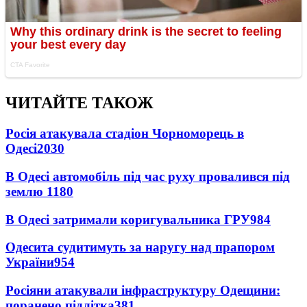
ЧИТАЙТЕ ТАКОЖ
Росія атакувала стадіон Чорноморець в
Одесі
2030
В Одесі автомобіль під час руху провалився під
землю
1180
В Одесі затримали коригувальника ГРУ
984
Одесита судитимуть за наругу над прапором
України
954
Росіяни атакували інфраструктуру Одещини:
поранено підлітка
381