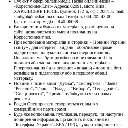
Суб'єкт у сфері онлайн-медіа Назва онлайн-медіа –
«КореспонденТ.net» Адреса: 02091, місто Київ,
ХАРКІВСЬКЕ ШОСЕ, будинок 172-Б, офіс 208/1 E-mail:
sunlight@mediadim.com.ua
Телефон: 044-205-43-00
Ідентифікатор медіа – R40-06068
Використання будь-яких матеріалів, розміщених на
сайті, дозволяється за умови посилання на
Корреспондент.net.
При копіюванні матеріалів зі сторінки « Новини України
і світу» , для інтернет - видань - обов'язкове пряме
відкрите для пошукових систем гіперпосилання .
Посилання має бути розміщена в незалежності від
повного або часткового використання матеріалів.
Гіперпосилання ( для інтернет - видань) - повинна бути
розміщена в підзаголовку або в першому абзаці
матеріалу.
Новини з позначками "Думка", "Експертиза", "Заява",
"Регіони", "Гроші", "Влада", "Вибори", "Тест-драйв",
"Спецпроекти", "Промо" публікуються на правах
реклами.
Розділ Спецпроекти створюється спільно з
комерційними партнерами.
Будь яке копіювання, публікація, передрук, чи наступне
поширення інформації, що містить посилання на
"Інтерфакс-Україна", EPA / UPG, суворо забороняється.