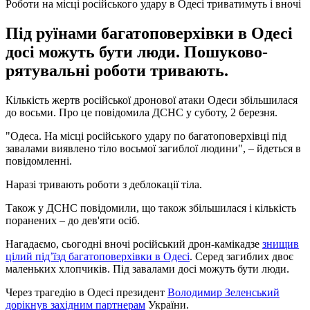
Роботи на місці російського удару в Одесі триватимуть і вночі
Під руїнами багатоповерхівки в Одесі
досі можуть бути люди. Пошуково-
рятувальні роботи тривають.
Кількість жертв російської дронової атаки Одеси збільшилася
до восьми. Про це повідомила ДСНС у суботу, 2 березня.
"Одеса. На місці російського удару по багатоповерхівці під
завалами виявлено тіло восьмої загиблої людини", – йдеться в
повідомленні.
Наразі тривають роботи з деблокації тіла.
Також у ДСНС повідомили, що також збільшилася і кількість
поранених – до дев'яти осіб.
Нагадаємо, сьогодні вночі російський дрон-камікадзе
знищив
цілий під’їзд багатоповерхівки в Одесі
. Серед загиблих двоє
маленьких хлопчиків. Під завалами досі можуть бути люди.
Через трагедію в Одесі президент
Володимир Зеленський
дорікнув західним партнерам
України.