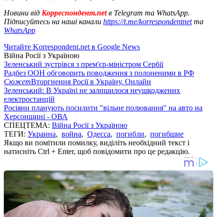
Новини від
Корреспондент.net
в Telegram та WhatsApp.
Підписуйтесь на наші канали
https://t.me/korrespondentnet
та
WhatsApp
Читайте Korrespondent.net в Google News
Війна Росії з Україною
Зеленський зустрівся з прем'єр-міністром Сербії
Радбез ООН обговорить поводження з полоненими в РФ
Сюжет
Вторгнення Росії в Україну. Онлайн
Зеленський: В Україні не залишилося неушкоджених
електростанцій
Росіяни планують посилити "вільне полювання" на авто на
Херсонщині - ОВА
СПЕЦТЕМА:
Війна Росії з Україною
ТЕГИ:
Украина
,
война
,
Одесса
,
погибли
,
погибшие
Якщо ви помітили помилку, виділіть необхідний текст і
натисніть Ctrl + Enter, щоб повідомити про це редакцію.