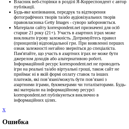
Власник веб-сторінки в розділі Я-Корреспондент є автор
публікації.
Будь-яке копіювання, передрук та відтворення
фотографічних творів та/або аудіовізуальних творів
правовласника Getty Images - суворо забороняється.
Матеріали сайту korrespondent.net призначені для осіб
старше 21 року (21+). Участь в азартних іграх може
викликати ігрову залежність. Дотримуйтесь правил
(принципів) відповідальної гри. При виявленні перших
ознак залежності негайно зверніться до спеціаліста.
Пам'ятайте, що участь в азартних іграх не може бути
джерелом доходів або альтернативою роботі.
Інформаційний ресурс korrespondent.net не проводить
ігри на реальні та/або віртуальні гроші, також сайт не
приймає ні в якій формі оплату ставок та інших
платежів, які пов’язані/можуть бути пов’язані з
азартними іграми, букмекерами чи тоталізаторами. Будь-
які матеріали на інформаційному ресурсі
korrespondent.net публікуються виключно в
інформаційних цілях.
X
Ошибка