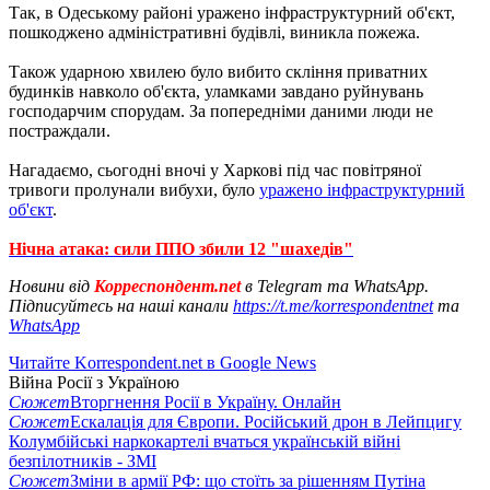
Так, в Одеському районі уражено інфраструктурний об'єкт,
пошкоджено адміністративні будівлі, виникла пожежа.
Також ударною хвилею було вибито скління приватних
будинків навколо об'єкта, уламками завдано руйнувань
господарчим спорудам. За попередніми даними люди не
постраждали.
Нагадаємо, сьогодні вночі у Харкові під час повітряної
тривоги пролунали вибухи, було
уражено інфраструктурний
об'єкт
.
Нічна атака: сили ППО збили 12 "шахедів"
Новини від
Корреспондент.net
в Telegram та WhatsApp.
Підписуйтесь на наші канали
https://t.me/korrespondentnet
та
WhatsApp
Читайте Korrespondent.net в Google News
Війна Росії з Україною
Сюжет
Вторгнення Росії в Україну. Онлайн
Сюжет
Ескалація для Європи. Російський дрон в Лейпцигу
Колумбійські наркокартелі вчаться українській війні
безпілотників - ЗМІ
Сюжет
Зміни в армії РФ: що стоїть за рішенням Путіна