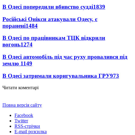
В Одесі попередили вбивство судді
1839
Російські Онікси атакували Одесу, є
поранені
1484
В Одесі по працівникам ТЦК відкрили
вогонь
1274
В Одесі автомобіль під час руху провалився під
землю
1149
В Одесі затримали коригувальника ГРУ
973
Читати коментарі
Повна версія сайту
Facebook
Twitter
RSS-стрічки
E-mail розсилка