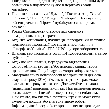
Гіперпосилання ( для інтернет - видань) - повинна бути
розміщена в підзаголовку або в першому абзаці
матеріалу.
Новини з позначками "Думка", "Експертиза", "Заява",
"Регіони", "Гроші", "Влада", "Вибори", "Тест-драйв",
"Спецпроекти", "Промо" публікуються на правах
реклами.
Розділ Спецпроекти створюється спільно з
комерційними партнерами.
Будь яке копіювання, публікація, передрук, чи наступне
поширення інформації, що містить посилання на
"Інтерфакс-Україна", EPA / UPG, суворо забороняється.
Власник веб-сторінки в розділі Я-Корреспондент є автор
публікації.
Будь-яке копіювання, передрук та відтворення
фотографічних творів та/або аудіовізуальних творів
правовласника Getty Images - суворо забороняється.
Матеріали сайту korrespondent.net призначені для осіб
старше 21 року (21+). Участь в азартних іграх може
викликати ігрову залежність. Дотримуйтесь правил
(принципів) відповідальної гри. При виявленні перших
ознак залежності негайно зверніться до спеціаліста.
Пам'ятайте, що участь в азартних іграх не може бути
джерелом доходів або альтернативою роботі.
Інформаційний ресурс korrespondent.net не проводить