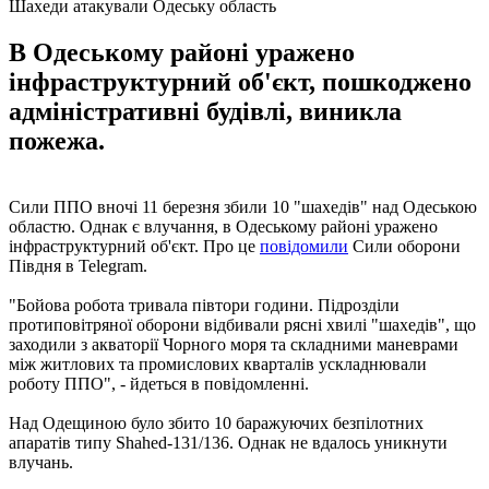
Шахеди атакували Одеську область
В Одеському районі уражено
інфраструктурний об'єкт, пошкоджено
адміністративні будівлі, виникла
пожежа.
Сили ППО вночі 11 березня збили 10 "шахедів" над Одеською
областю. Однак є влучання, в Одеському районі уражено
інфраструктурний об'єкт. Про це
повідомили
Сили оборони
Півдня в Telegram.
"Бойова робота тривала півтори години. Підрозділи
протиповітряної оборони відбивали рясні хвилі "шахедів", що
заходили з акваторії Чорного моря та складними маневрами
між житлових та промислових кварталів ускладнювали
роботу ППО", - йдеться в повідомленні.
Над Одещиною було збито 10 баражуючих безпілотних
апаратів типу Shahed-131/136. Однак не вдалось уникнути
влучань.