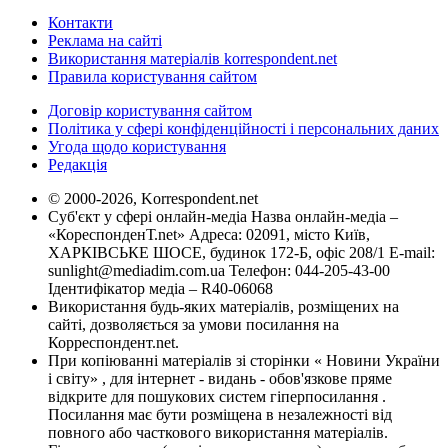
Контакти
Реклама на сайті
Використання матеріалів korrespondent.net
Правила користування сайтом
Договір користування сайтом
Політика у сфері конфіденційності і персональних даних
Угода щодо користування
Редакція
© 2000-2026, Korrespondent.net
Суб'єкт у сфері онлайн-медіа Назва онлайн-медіа –
«КореспонденТ.net» Адреса: 02091, місто Київ,
ХАРКІВСЬКЕ ШОСЕ, будинок 172-Б, офіс 208/1 E-mail:
sunlight@mediadim.com.ua
Телефон: 044-205-43-00
Ідентифікатор медіа – R40-06068
Використання будь-яких матеріалів, розміщених на
сайті, дозволяється за умови посилання на
Корреспондент.net.
При копіюванні матеріалів зі сторінки « Новини України
і світу» , для інтернет - видань - обов'язкове пряме
відкрите для пошукових систем гіперпосилання .
Посилання має бути розміщена в незалежності від
повного або часткового використання матеріалів.