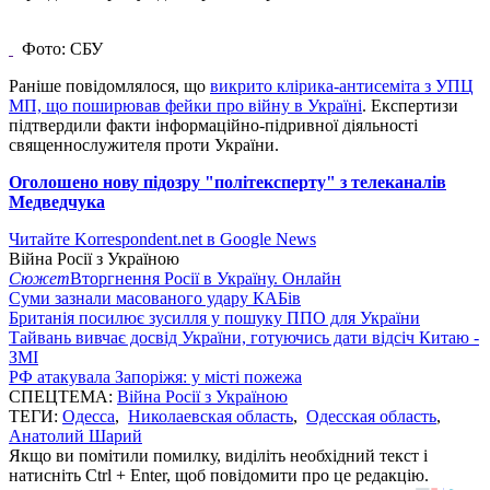
Фото: СБУ
Раніше повідомлялося, що
викрито клірика-антисеміта з УПЦ
МП, що поширював фейки про війну в Україні
. Експертизи
підтвердили факти інформаційно-підривної діяльності
священнослужителя проти України.
Оголошено нову підозру "політексперту" з телеканалів
Медведчука
Читайте Korrespondent.net в Google News
Війна Росії з Україною
Сюжет
Вторгнення Росії в Україну. Онлайн
Суми зазнали масованого удару КАБів
Британія посилює зусилля у пошуку ППО для України
Тайвань вивчає досвід України, готуючись дати відсіч Китаю -
ЗМІ
РФ атакувала Запоріжя: у місті пожежа
СПЕЦТЕМА:
Війна Росії з Україною
ТЕГИ:
Одесса
,
Николаевская область
,
Одесская область
,
Анатолий Шарий
Якщо ви помітили помилку, виділіть необхідний текст і
натисніть Ctrl + Enter, щоб повідомити про це редакцію.