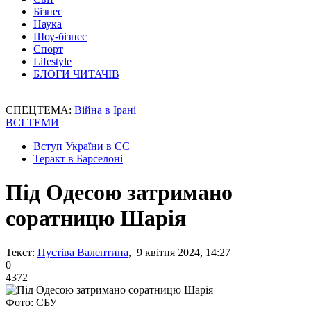
Бізнес
Наука
Шоу-бізнес
Спорт
Lifestyle
БЛОГИ ЧИТАЧІВ
СПЕЦТЕМА:
Війна в Ірані
ВСІ ТЕМИ
Вступ України в ЄС
Теракт в Барселоні
Під Одесою затримано
соратницю Шарія
Текст:
Пустіва Валентина
, 9 квітня 2024, 14:27
0
4372
Фото: СБУ