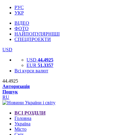
РУС
УКР
ВІДЕО
ФОТО
НАЙПОПУЛЯРНІШІ
СПЕЦПРОЕКТИ
USD
USD
44.4925
EUR
51.3357
Всі курси валют
44.4925
Авторизація
Пошук
RU
ВСІ РОЗДІЛИ
Головна
Україна
Місто
Світ