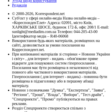
Угода щодо користування
Редакція
© 2000-2026, Korrespondent.net
Суб'єкт у сфері онлайн-медіа Назва онлайн-медіа –
«КореспонденТ.net» Адреса: 02091, місто Київ,
ХАРКІВСЬКЕ ШОСЕ, будинок 172-Б, офіс 208/1 E-mail:
sunlight@mediadim.com.ua
Телефон: 044-205-43-00
Ідентифікатор медіа – R40-06068
Використання будь-яких матеріалів, розміщених на
сайті, дозволяється за умови посилання на
Корреспондент.net.
При копіюванні матеріалів зі сторінки « Новини України
і світу» , для інтернет - видань - обов'язкове пряме
відкрите для пошукових систем гіперпосилання .
Посилання має бути розміщена в незалежності від
повного або часткового використання матеріалів.
Гіперпосилання ( для інтернет - видань) - повинна бути
розміщена в підзаголовку або в першому абзаці
матеріалу.
Новини з позначками "Думка", "Експертиза", "Заява",
"Регіони", "Гроші", "Влада", "Вибори", "Тест-драйв",
"Спецпроекти", "Промо" публікуються на правах
реклами.
Розділ Спецпроекти створюється спільно з