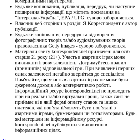
комерційними партнерами.
Будь яке копіювання, публікація, передрук, чи наступне
поширення інформації, що містить посилання на
"Інтерфакс-Україна", EPA / UPG, суворо забороняється.
Власник веб-сторінки в розділі Я-Корреспондент є автор
публікації.
Будь-яке копіювання, передрук та відтворення
фотографічних творів та/або аудіовізуальних творів
правовласника Getty Images - суворо забороняється.
Матеріали сайту korrespondent.net призначені для осіб
старше 21 року (21+). Участь в азартних іграх може
викликати ігрову залежність. Дотримуйтесь правил
(принципів) відповідальної гри. При виявленні перших
ознак залежності негайно зверніться до спеціаліста.
Пам'ятайте, що участь в азартних іграх не може бути
джерелом доходів або альтернативою роботі.
Інформаційний ресурс korrespondent.net не проводить
ігри на реальні та/або віртуальні гроші, також сайт не
приймає ні в якій формі оплату ставок та інших
платежів, які пов’язані/можуть бути пов’язані з
азартними іграми, букмекерами чи тоталізаторами. Будь-
які матеріали на інформаційному ресурсі
korrespondent.net публікуються виключно в
інформаційних цілях.