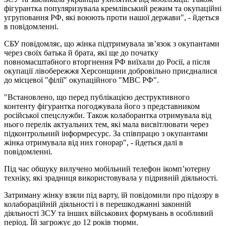
фігурантка популяризувала кремлівський режим та окупаційні
угруповання РФ, які воюють проти нашої держави", - йдеться
в повідомленні.
СБУ повідомляє, що жінка підтримувала зв’язок з окупантами
через своїх батька й брата, які ще до початку
повномасштабного вторгнення РФ виїхали до Росії, а після
окупації лівобережжя Херсонщини добровільно приєдналися
до місцевої "філії" окупаційного "МВС РФ".
"Встановлено, що перед публікацією деструктивного
контенту фігурантка погоджувала його з представником
російської спецслужби. Також колаборантка отримувала від
нього перелік актуальних тем, які мала висвітлювати через
підконтрольний інформресурс. За співпрацю з окупантами
жінка отримувала від них гонорар", - йдеться далі в
повідомленні.
Під час обшуку вилучено мобільний телефон ікомп’ютерну
техніку, які зрадниця використовувала у підривній діяльності.
Затриману жінку взяли під варту, їй повідомили про підозру в
колабораційній діяльності і в перешкоджанні законній
діяльності ЗСУ та інших військових формувань в особливий
період. Їй загрожує до 12 років тюрми.