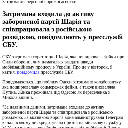
Затримання чергової ворожої агентки
Затримана входила до активу
забороненої партії Шарія та
співпрацювала з російською
розвідкою, повідомляють у пресслужбі
СБУ.
СБУ затримала соратницю Шарія, яка поширювала фейки про
Сили оборони, чим намагалася завдати шкоди
мобілізаційному процесу в Україні. Про це у вівторок, 9
квітня,
повідомила
пресслужба СБУ.
Повідомляється, що поблизу Одеси затримано колаборантку,
яка поширювалаву соцмережах фейки, а також вихваляла
Путіна. Жінка проживала під Одесою як переселенка з
Миколаївщини.
"За наявними даними, затримана входила до активу
забороненої партії Шарія та співпрацювала з російською
розвідкою. За вказівкою ворога вона адмініструвала Телеграм-
канал, в якому дискредитувала призов на військову службу у
ЗСУ та закликала українців ухилятися від мобілізації. Також