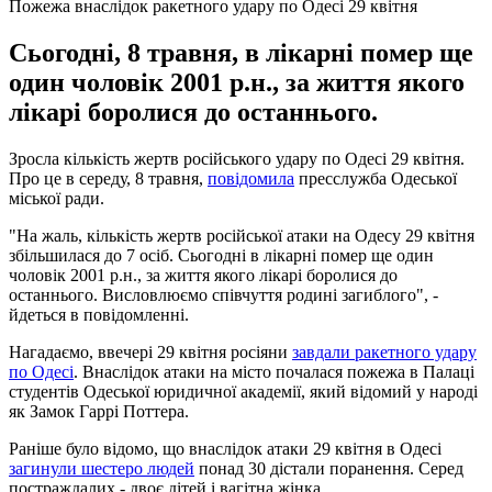
Пожежа внаслідок ракетного удару по Одесі 29 квітня
Сьогодні, 8 травня, в лікарні помер ще
один чоловік 2001 р.н., за життя якого
лікарі боролися до останнього.
Зросла кількість жертв російського удару по Одесі 29 квітня.
Про це в середу, 8 травня,
повідомила
пресслужба Одеської
міської ради.
"На жаль, кількість жертв російської атаки на Одесу 29 квітня
збільшилася до 7 осіб. Сьогодні в лікарні помер ще один
чоловік 2001 р.н., за життя якого лікарі боролися до
останнього. Висловлюємо співчуття родині загиблого", -
йдеться в повідомленні.
Нагадаємо, ввечері 29 квітня росіяни
завдали ракетного удару
по Одесі
. Внаслідок атаки на місто почалася пожежа в Палаці
студентів Одеської юридичної академії, який відомий у народі
як Замок Гаррі Поттера.
Раніше було відомо, що внаслідок атаки 29 квітня в Одесі
загинули шестеро людей
понад 30 дістали поранення. Серед
постраждалих - двоє дітей і вагітна жінка.