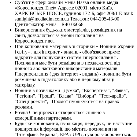
Суб'єкт у сфері онлайн-медіа Назва онлайн-медіа –
«КореспонденТ.net» Адреса: 02091, місто Київ,
ХАРКІВСЬКЕ ШОСЕ, будинок 172-Б, офіс 208/1 E-mail:
sunlight@mediadim.com.ua
Телефон: 044-205-43-00
Ідентифікатор медіа – R40-06068
Використання будь-яких матеріалів, розміщених на
сайті, дозволяється за умови посилання на
Корреспондент.net.
При копіюванні матеріалів зі сторінки « Новини України
і світу» , для інтернет - видань - обов'язкове пряме
відкрите для пошукових систем гіперпосилання .
Посилання має бути розміщена в незалежності від
повного або часткового використання матеріалів.
Гіперпосилання ( для інтернет - видань) - повинна бути
розміщена в підзаголовку або в першому абзаці
матеріалу.
Новини з позначками "Думка", "Експертиза", "Заява",
"Регіони", "Гроші", "Влада", "Вибори", "Тест-драйв",
"Спецпроекти", "Промо" публікуються на правах
реклами.
Розділ Спецпроекти створюється спільно з
комерційними партнерами.
Будь яке копіювання, публікація, передрук, чи наступне
поширення інформації, що містить посилання на
"Інтерфакс-Україна", EPA / UPG, суворо забороняється.