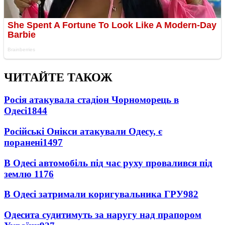
ЧИТАЙТЕ ТАКОЖ
Росія атакувала стадіон Чорноморець в
Одесі
1844
Російські Онікси атакували Одесу, є
поранені
1497
В Одесі автомобіль під час руху провалився під
землю
1176
В Одесі затримали коригувальника ГРУ
982
Одесита судитимуть за наругу над прапором