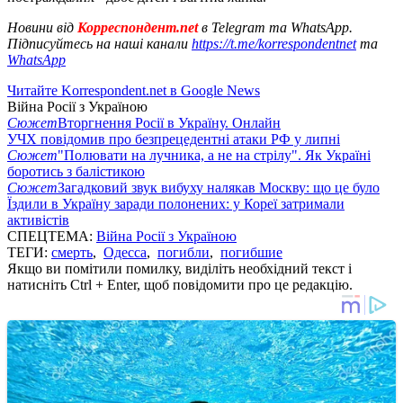
Новини від
Корреспондент.net
в Telegram та WhatsApp.
Підписуйтесь на наші канали
https://t.me/korrespondentnet
та
WhatsApp
Читайте Korrespondent.net в Google News
Війна Росії з Україною
Сюжет
Вторгнення Росії в Україну. Онлайн
УЧХ повідомив про безпрецедентні атаки РФ у липні
Сюжет
"Полювати на лучника, а не на стрілу". Як Україні
боротись з балістикою
Сюжет
Загадковий звук вибуху налякав Москву: що це було
Їздили в Україну заради полонених: у Кореї затримали
активістів
СПЕЦТЕМА:
Війна Росії з Україною
ТЕГИ:
смерть
,
Одесса
,
погибли
,
погибшие
Якщо ви помітили помилку, виділіть необхідний текст і
натисніть Ctrl + Enter, щоб повідомити про це редакцію.