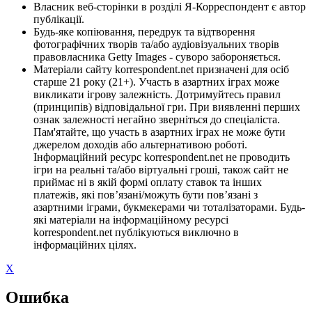
Власник веб-сторінки в розділі Я-Корреспондент є автор
публікації.
Будь-яке копіювання, передрук та відтворення
фотографічних творів та/або аудіовізуальних творів
правовласника Getty Images - суворо забороняється.
Матеріали сайту korrespondent.net призначені для осіб
старше 21 року (21+). Участь в азартних іграх може
викликати ігрову залежність. Дотримуйтесь правил
(принципів) відповідальної гри. При виявленні перших
ознак залежності негайно зверніться до спеціаліста.
Пам'ятайте, що участь в азартних іграх не може бути
джерелом доходів або альтернативою роботі.
Інформаційний ресурс korrespondent.net не проводить
ігри на реальні та/або віртуальні гроші, також сайт не
приймає ні в якій формі оплату ставок та інших
платежів, які пов’язані/можуть бути пов’язані з
азартними іграми, букмекерами чи тоталізаторами. Будь-
які матеріали на інформаційному ресурсі
korrespondent.net публікуються виключно в
інформаційних цілях.
X
Ошибка