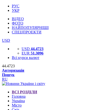
РУС
УКР
ВІДЕО
ФОТО
НАЙПОПУЛЯРНІШІ
СПЕЦПРОЕКТИ
USD
USD
44.4723
EUR
51.3096
Всі курси валют
44.4723
Авторизація
Пошук
RU
ВСІ РОЗДІЛИ
Головна
Україна
Місто
Світ