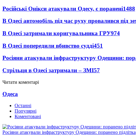
Російські Онікси атакували Одесу, є поранені
1488
В Одесі автомобіль під час руху провалився під 
В Одесі затримали коригувальника ГРУ
974
В Одесі попередили вбивство судді
451
Росіяни атакували інфраструктуру Одещини: пор
Стрільця в Одесі затримали – ЗМІ
57
Читати коментарі
Одеса
Останні
Популярні
Коментовані
Росіяни атакували інфраструктуру Одещини: поранено підлітка