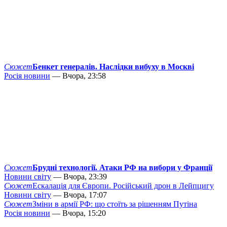
Сюжет
Бенкет генералів. Наслідки вибуху в Москві
Росія новини
— Вчора, 23:58
Сюжет
Брудні технології. Атаки РФ на вибори у Франції
Новини світу
— Вчора, 23:39
Сюжет
Ескалація для Європи. Російський дрон в Лейпцигу
Новини світу
— Вчора, 17:07
Сюжет
Зміни в армії РФ: що стоїть за рішенням Путіна
Росія новини
— Вчора, 15:20