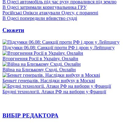
В Одесі автомобіль під час руху провалився під землю
В Одесі затримали коригувальника ГРУ
Російські Онікси атакували Одесу, є поранені
В Одесі попередили вбивство судді
Сюжети
Підсумки 06.08: Санкції проти РФ і дрон у Лейпцигу
Вторгнення Росії в Україну. Онлайн
Війна на Близькому Сході. Онлайн
Бенкет генералів. Наслідки вибуху в Москві
Брудні технології. Атаки РФ на вибори у Франції
ВИБІР РЕДАКТОРА