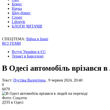
Бізнес
Наука
Шоу-бізнес
Спорт
Lifestyle
БЛОГИ ЧИТАЧІВ
СПЕЦТЕМА:
Війна в Ірані
ВСІ ТЕМИ
Вступ України в ЄС
Теракт в Барселоні
В Одесі автомобіль врізався в
Текст:
Пустіва Валентина
, 9 червня 2024, 20:40
0
6079
Фото: Соцсети
ДТП в Одесі