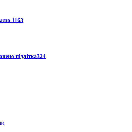
землю
1163
анено підлітка
324