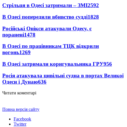
Стрільця в Одесі затримали – ЗМІ
2592
В Одесі попередили вбивство судді
1828
Російські Онікси атакували Одесу, є
поранені
1478
В Одесі по працівникам ТЦК відкрили
вогонь
1269
В Одесі затримали коригувальника ГРУ
956
Росія атакувала цивільні судна в портах Великої
Одеси і Дунаю
636
Читати коментарі
Повна версія сайту
Facebook
Twitter