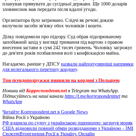
планував прямувати до сусідньої держави. Ще 1000 доларів
зловмисник мав передати після вдалої угоди.
Організатора було затримано. Слідчі як речові докази
вилучили засоби зв'язку обох чоловіків і кошти.
Ділку повідомили про підозру. Суд обрав підозрюваному
запобіжний захід у вигляді тримання під вартою з правом
внесення застави в сумі 242 тисяч гривень. Чоловіку загрожує
до дев'яти років позбавлення волі з конфіскацією майна.
Нагадаємо, раніше у ДПСУ
назвали найпопулярніші напрямки
для нелегального перетину кордону
.
Три псевдоподружжя виявили на кордоні з Польщею
Новини від
Корреспондент.net
в Telegram та WhatsApp.
Підписуйтесь на наші канали
https://t.me/korrespondentnet
та
WhatsApp
Читайте Korrespondent.net в Google News
Війна Росії з Україною
РФ вдарила по судну з українською пшеницею: загинув моряк
США відновили повний обмін розвідданими з Україною - ЗМІ
Сюжет
Вторгнення Росії в Україну. Онлайн