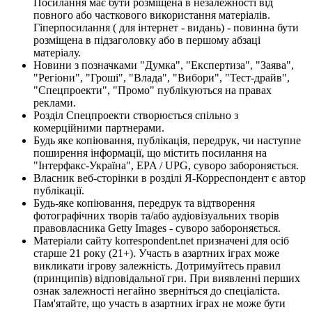
Посилання має бути розміщена в незалежності від
повного або часткового використання матеріалів.
Гіперпосилання ( для інтернет - видань) - повинна бути
розміщена в підзаголовку або в першому абзаці
матеріалу.
Новини з позначками "Думка", "Експертиза", "Заява",
"Регіони", "Гроші", "Влада", "Вибори", "Тест-драйв",
"Спецпроекти", "Промо" публікуються на правах
реклами.
Розділ Спецпроекти створюється спільно з
комерційними партнерами.
Будь яке копіювання, публікація, передрук, чи наступне
поширення інформації, що містить посилання на
"Інтерфакс-Україна", EPA / UPG, суворо забороняється.
Власник веб-сторінки в розділі Я-Корреспондент є автор
публікації.
Будь-яке копіювання, передрук та відтворення
фотографічних творів та/або аудіовізуальних творів
правовласника Getty Images - суворо забороняється.
Матеріали сайту korrespondent.net призначені для осіб
старше 21 року (21+). Участь в азартних іграх може
викликати ігрову залежність. Дотримуйтесь правил
(принципів) відповідальної гри. При виявленні перших
ознак залежності негайно зверніться до спеціаліста.
Пам'ятайте, що участь в азартних іграх не може бути