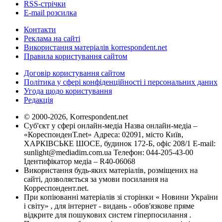
RSS-стрічки
E-mail розсилка
Контакти
Реклама на сайті
Використання матеріалів korrespondent.net
Правила користування сайтом
Договір користування сайтом
Політика у сфері конфіденційності і персональних даних
Угода щодо користування
Редакція
© 2000-2026, Korrespondent.net
Суб'єкт у сфері онлайн-медіа Назва онлайн-медіа –
«КореспонденТ.net» Адреса: 02091, місто Київ,
ХАРКІВСЬКЕ ШОСЕ, будинок 172-Б, офіс 208/1 E-mail:
sunlight@mediadim.com.ua
Телефон: 044-205-43-00
Ідентифікатор медіа – R40-06068
Використання будь-яких матеріалів, розміщених на
сайті, дозволяється за умови посилання на
Корреспондент.net.
При копіюванні матеріалів зі сторінки « Новини України
і світу» , для інтернет - видань - обов'язкове пряме
відкрите для пошукових систем гіперпосилання .