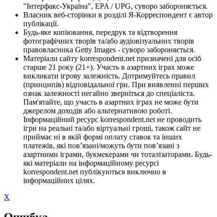
"Інтерфакс-Україна", EPA / UPG, суворо забороняється.
Власник веб-сторінки в розділі Я-Корреспондент є автор
публікації.
Будь-яке копіювання, передрук та відтворення
фотографічних творів та/або аудіовізуальних творів
правовласника Getty Images - суворо забороняється.
Матеріали сайту korrespondent.net призначені для осіб
старше 21 року (21+). Участь в азартних іграх може
викликати ігрову залежність. Дотримуйтесь правил
(принципів) відповідальної гри. При виявленні перших
ознак залежності негайно зверніться до спеціаліста.
Пам'ятайте, що участь в азартних іграх не може бути
джерелом доходів або альтернативою роботі.
Інформаційний ресурс korrespondent.net не проводить
ігри на реальні та/або віртуальні гроші, також сайт не
приймає ні в якій формі оплату ставок та інших
платежів, які пов’язані/можуть бути пов’язані з
азартними іграми, букмекерами чи тоталізаторами. Будь-
які матеріали на інформаційному ресурсі
korrespondent.net публікуються виключно в
інформаційних цілях.
X