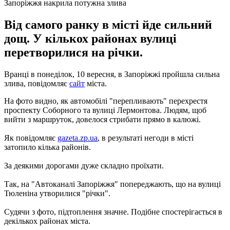
Запоріжжя накрила потужна злива
Від самого ранку в місті йде сильний
дощ. У кількох районах вулиці
перетворилися на річки.
Вранці в понеділок, 10 вересня, в Запоріжжі пройшла сильна
злива, повідомляє
сайт
міста.
На фото видно, як автомобілі "перепливають" перехрестя
проспекту Соборного та вулиці Лермонтова.
Людям, щоб
вийти з маршруток, довелося стрибати прямо в калюжі.
Як повідомляє
gazeta.zp.ua
, в результаті негоди в місті
затопило кілька районів.
За деякими дорогами дуже складно проїхати.
Так, на "Автоканалі Запоріжжя" попереджають, що на вулиці
Тюленіна утворилися "річки".
Судячи з фото, підтоплення значне.
Подібне спостерігається в
декількох районах міста.