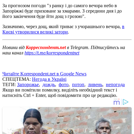
За прогнозом погоди "з ранку і до самого вечора небо в
Запоріжжі буде приховане за хмарами. З середини дня і до
його закінчення буде йти дощ з грозою".
Зазначимо, через дощ, який триває з учорашнього вечора,
в
Києві утворилися великі затори
.
Новини від
Корреспондент.net
в Telegram. Підписуйтесь на
наш канал
https://t.me/korrespondentnet
Читайте Korrespondent.net в Google News
СПЕЦТЕМА:
Негода в Україні
ТЕГИ:
Запорожье
,
дождь
,
фото
,
потоп
,
ливень
,
непогода
Якщо ви помітили помилку, виділіть необхідний текст і
натисніть Ctrl + Enter, щоб повідомити про це редакцію.