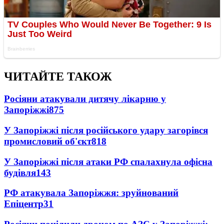
ЧИТАЙТЕ ТАКОЖ
Росіяни атакували дитячу лікарню у
Запоріжжі
875
У Запоріжжі після російського удару загорівся
промисловий об'єкт
818
У Запоріжжі після атаки РФ спалахнула офісна
будівля
143
РФ атакувала Запоріжжя: зруйнований
Епіцентр
31