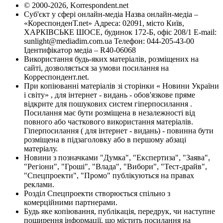
© 2000-2026, Korrespondent.net
Суб'єкт у сфері онлайн-медіа Назва онлайн-медіа –
«КореспонденТ.net» Адреса: 02091, місто Київ,
ХАРКІВСЬКЕ ШОСЕ, будинок 172-Б, офіс 208/1 E-mail:
sunlight@mediadim.com.ua
Телефон: 044-205-43-00
Ідентифікатор медіа – R40-06068
Використання будь-яких матеріалів, розміщених на
сайті, дозволяється за умови посилання на
Корреспондент.net.
При копіюванні матеріалів зі сторінки « Новини України
і світу» , для інтернет - видань - обов'язкове пряме
відкрите для пошукових систем гіперпосилання .
Посилання має бути розміщена в незалежності від
повного або часткового використання матеріалів.
Гіперпосилання ( для інтернет - видань) - повинна бути
розміщена в підзаголовку або в першому абзаці
матеріалу.
Новини з позначками "Думка", "Експертиза", "Заява",
"Регіони", "Гроші", "Влада", "Вибори", "Тест-драйв",
"Спецпроекти", "Промо" публікуються на правах
реклами.
Розділ Спецпроекти створюється спільно з
комерційними партнерами.
Будь яке копіювання, публікація, передрук, чи наступне
поширення інформації, що містить посилання на