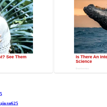
5
дівля
625