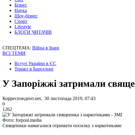
Бізнес
Наука
Шоу-бізнес
Спорт
Lifestyle
БЛОГИ ЧИТАЧІВ
СПЕЦТЕМА:
Війна в Ірані
ВСІ ТЕМИ
Вступ України в ЄС
Теракт в Барселоні
У Запоріжжі затримали свяще
Корреспондент.net, 30 листопада 2019, 07:43
0
1262
Фото: forpost.media
Священики намагалися отримати посилку з наркотиками