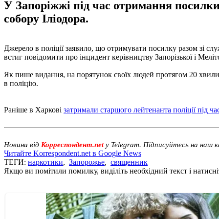
У Запоріжжі під час отримання посилк
собору Іліодора.
Джерело в поліції заявило, що отримувати посилку разом зі слу
встиг повідомити про інцидент керівництву Запорізької і Мелі
Як пише видання, на порятунок своїх людей протягом 20 хвили
в поліцію.
Раніше в Харкові
затримали старшого лейтенанта поліції під ча
Новини від
Корреспондент.net
у Telegram. Підписуйтесь на наш 
Читайте Korrespondent.net в Google News
ТЕГИ:
наркотики
,
Запорожье
,
священник
Якщо ви помітили помилку, виділіть необхідний текст і натисніт