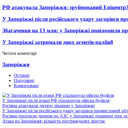
РФ атакувала Запоріжжя: зруйнований Епіцентр
У Запоріжжі після російського удару загорівся п
Збагачення на 13 млн: у Запоріжжі повідомили 
У Запоріжжі затримали двох агентів-паліїв
8
Читати коментарі
Запоріжжя
Останні
Популярні
Коментовані
У Запоріжжі після атаки РФ спалахнула офісна будівля
Росіяни атакували дитячу лікарню у Запоріжжі
У Запоріжжі після російського удару загорівся промисловий об'
Росіяни поцілили дроном по АЗС у Запоріжжі: поранені троє ос
Атака на Запоріжжя: кількість постраждалих зростає