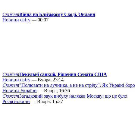
Сюжет
Війна на Близькому Сході. Онлайн
Новини світу
— 00:07
Сюжет
Пекельні санкції. Рішення Сената США
Новини світу
— Вчора, 23:14
Сюжет
"Полювати на лучника, а не на стрілу". Як Україні бор
Новини України
— Вчора, 16:36
Сюжет
Загадковий звук вибуху налякав Москву: що це було
Росія новини
— Вчора, 15:27