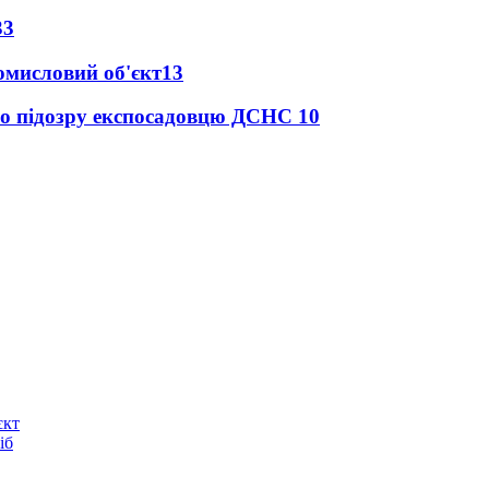
33
ромисловий об'єкт
13
про підозру експосадовцю ДСНС
10
єкт
іб