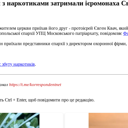
и з наркотиками затримали ієромонаха С
жителем церкви приїхав його друг - протоієрей Євген Квач, який
топольської єпархії УПЦ Московського патріархату, повідомляє
Фо
н приїхали представники єпархії з директором охоронної фірми
с збуту наркотиків
.
канал
https://t.me/korrespondentnet
ь Ctrl + Enter, щоб повідомити про це редакцію.