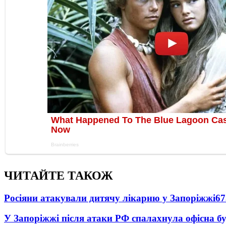
ЧИТАЙТЕ ТАКОЖ
Росіяни атакували дитячу лікарню у Запоріжжі
67
У Запоріжжі після атаки РФ спалахнула офісна бу