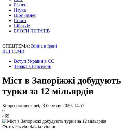
Бізнес
Наука
Шоу-бізнес
Спорт
Lifestyle
БЛОГИ ЧИТАЧІВ
СПЕЦТЕМА:
Війна в Ірані
ВСІ ТЕМИ
Вступ України в ЄС
Теракт в Барселоні
Міст в Запоріжжі добудують
турки за 12 мільярдів
Корреспондент.net, 3 березня 2020, 14:57
0
469
Фото: Facebook/Ukravtodor