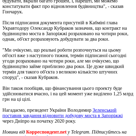
будувати, вкрали багато грошей, і, нарешті, ми можемо
констатувати факт про відновлення будівництва", - сказав
Гончарук.
Після підписання документа присутній в Кабміні глава
Укравтодору Олександр Кубраков зазначив, що контракт на
будівництво моста в Запоріжжі розраховано на чотири роки,
однак, об'єкт розраховують добудувати за два роки.
"Ми очікуємо, що реальні роботи розпочнуться на цьому
об'єкті вже з наступного тижня, термін підписаної сьогодні
угоди розраховано на чотири роки, але ми очікуємо, що
будівництво займе приблизно два роки. Це дуже швидкий
термін для такого об'єкта з великою кількістю штучних
споруд", - сказав Кубраков.
Він також пообіцяв, що фінансування цього проекту буде
здійснюватися вчасно, і на цей момент уже виділено 1,25 млрд
грн на ці цілі.
Нагадаємо, президент України Володимир
Зеленський
поставив завдання відновити добудову моста в Запоріжжі
через Дніпро на початку 2020 року.
Новини від
Корреспондент.net
у Telegram. Підписуйтесь на