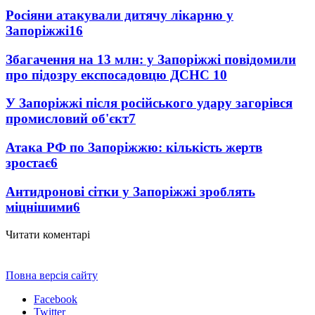
Росіяни атакували дитячу лікарню у
Запоріжжі
16
Збагачення на 13 млн: у Запоріжжі повідомили
про підозру експосадовцю ДСНС
10
У Запоріжжі після російського удару загорівся
промисловий об'єкт
7
Атака РФ по Запоріжжю: кількість жертв
зростає
6
Антидронові сітки у Запоріжжі зроблять
міцнішими
6
Читати коментарі
Повна версія сайту
Facebook
Twitter