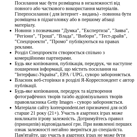
Посилання має бути розміщена в незалежності від
повного або часткового використання матеріалів.
Гіперпосилання ( для інтернет - видань) - повинна бути
розміщена в підзаголовку або в першому абзаці
матеріалу.
Новини з позначками "Думка", "Експертиза", "Заява",
"Регіони", "Гроші", "Влада", "Вибори", "Тест-драйв",
"Спецпроекти", "Промо" публікуються на правах
реклами.
Розділ Спецпроекти створюється спільно з
комерційними партнерами.
Будь яке копіювання, публікація, передрук, чи наступне
поширення інформації, що містить посилання на
"Інтерфакс-Україна", EPA / UPG, суворо забороняється.
Власник веб-сторінки в розділі Я-Корреспондент є автор
публікації.
Будь-яке копіювання, передрук та відтворення
фотографічних творів та/або аудіовізуальних творів
правовласника Getty Images - суворо забороняється.
Матеріали сайту korrespondent.net призначені для осіб
старше 21 року (21+). Участь в азартних іграх може
викликати ігрову залежність. Дотримуйтесь правил
(принципів) відповідальної гри. При виявленні перших
ознак залежності негайно зверніться до спеціаліста.
Пам'ятайте, що участь в азартних іграх не може бути