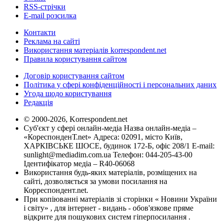
RSS-стрічки
E-mail розсилка
Контакти
Реклама на сайті
Використання матеріалів korrespondent.net
Правила користування сайтом
Договір користування сайтом
Політика у сфері конфіденційності і персональних даних
Угода щодо користування
Редакція
© 2000-2026, Korrespondent.net
Суб'єкт у сфері онлайн-медіа Назва онлайн-медіа –
«КореспонденТ.net» Адреса: 02091, місто Київ,
ХАРКІВСЬКЕ ШОСЕ, будинок 172-Б, офіс 208/1 E-mail:
sunlight@mediadim.com.ua
Телефон: 044-205-43-00
Ідентифікатор медіа – R40-06068
Використання будь-яких матеріалів, розміщених на
сайті, дозволяється за умови посилання на
Корреспондент.net.
При копіюванні матеріалів зі сторінки « Новини України
і світу» , для інтернет - видань - обов'язкове пряме
відкрите для пошукових систем гіперпосилання .