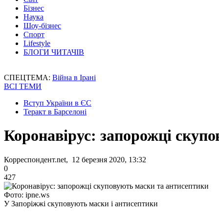
Бізнес
Наука
Шоу-бізнес
Спорт
Lifestyle
БЛОГИ ЧИТАЧІВ
СПЕЦТЕМА:
Війна в Ірані
ВСІ ТЕМИ
Вступ України в ЄС
Теракт в Барселоні
Коронавірус: запорожці скуп
Корреспондент.net, 12 березня 2020, 13:32
0
427
Фото: ipne.ws
У Запоріжжі скуповують маски і антисептики