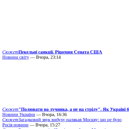
Сюжет
Пекельні санкції. Рішення Сената США
Новини світу
— Вчора, 23:14
Сюжет
"Полювати на лучника, а не на стрілу". Як Україні 
Новини України
— Вчора, 16:36
Сюжет
Загадковий звук вибуху налякав Москву: що це було
Росія новини
— Вчора, 15:27