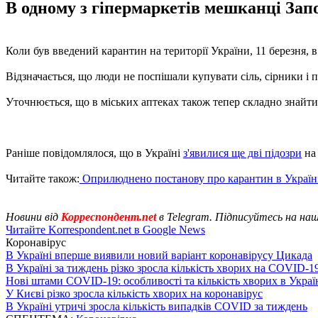
В одному з гіпермаркетів мешканці Запо
Коли був введений карантин на території України, 11 березня, 
Відзначається, що люди не поспішали купувати сіль, сірники і 
Уточнюється, що в міських аптеках також тепер складно знайти
Раніше повідомлялося, що в Україні
з'явилися ще дві підозри
на 
Читайте також:
Оприлюднено постанову про карантин в Україні
Новини від
Корреспондент.net
в Telegram. Підписуйтесь на на
Читайте Korrespondent.net в Google News
Коронавірус
В Україні вперше виявили новий варіант коронавірусу Цикада
В Україні за тиждень різко зросла кількість хворих на COVID-1
Нові штами COVID-19: особливості та кількість хворих в Украї
У Києві різко зросла кількість хворих на коронавірус
В Україні утричі зросла кількість випадків COVID за тиждень