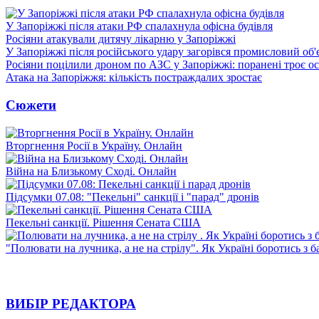
У Запоріжжі після атаки РФ спалахнула офісна будівля
Росіяни атакували дитячу лікарню у Запоріжжі
У Запоріжжі після російського удару загорівся промисловий об'
Росіяни поцілили дроном по АЗС у Запоріжжі: поранені троє ос
Атака на Запоріжжя: кількість постраждалих зростає
Сюжети
Вторгнення Росії в Україну. Онлайн
Війна на Близькому Сході. Онлайн
Підсумки 07.08: "Пекельні" санкції і "парад" дронів
Пекельні санкції. Рішення Сената США
"Полювати на лучника, а не на стрілу". Як Україні боротись з 
ВИБІР РЕДАКТОРА