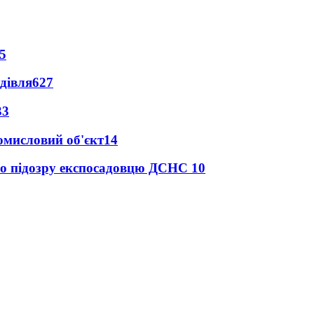
5
дівля
627
33
ромисловий об'єкт
14
про підозру експосадовцю ДСНС
10