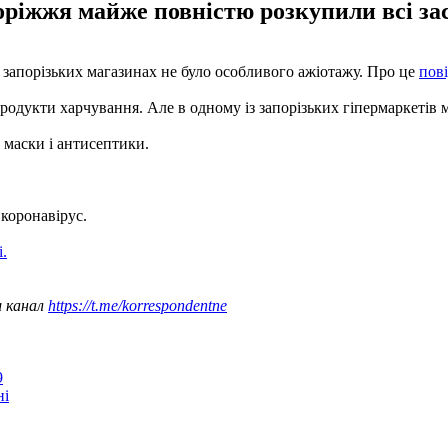
ріжжя майже повністю розкупили всі зас
в запорізьких магазинах не було особливого ажіотажу. Про це
пов
продукти харчування. Але в одному із запорізьких гіпермаркетів 
 маски і антисептики.
коронавірус.
.
ш канал
https://t.me/korrespondentne
9
ні