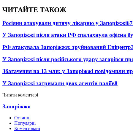
ЧИТАЙТЕ ТАКОЖ
Росіяни атакували дитячу лікарню у Запоріжжі
67
У Запоріжжі після атаки РФ спалахнула офісна бу
РФ атакувала Запоріжжя: зруйнований Епіцентр
У Запоріжжі після російського удару загорівся п
Збагачення на 13 млн: у Запоріжжі повідомили 
У Запоріжжі затримали двох агентів-паліїв
8
Читати коментарі
Запоріжжя
Останні
Популярні
Коментовані