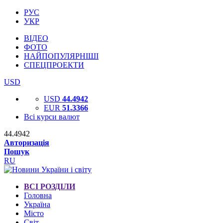
РУС
УКР
ВІДЕО
ФОТО
НАЙПОПУЛЯРНІШІ
СПЕЦПРОЕКТИ
USD
USD
44.4942
EUR
51.3366
Всі курси валют
44.4942
Авторизація
Пошук
RU
ВСІ РОЗДІЛИ
Головна
Україна
Місто
Світ