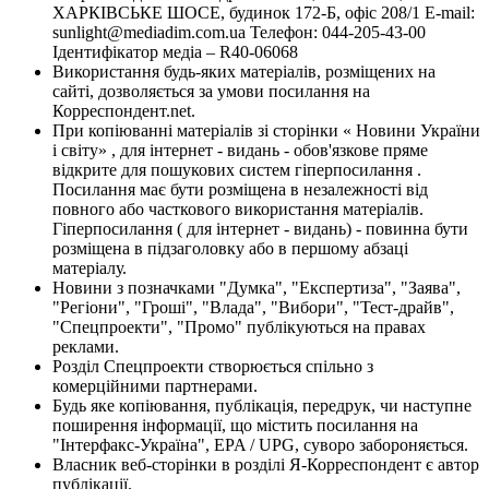
ХАРКІВСЬКЕ ШОСЕ, будинок 172-Б, офіс 208/1 E-mail:
sunlight@mediadim.com.ua
Телефон: 044-205-43-00
Ідентифікатор медіа – R40-06068
Використання будь-яких матеріалів, розміщених на
сайті, дозволяється за умови посилання на
Корреспондент.net.
При копіюванні матеріалів зі сторінки « Новини України
і світу» , для інтернет - видань - обов'язкове пряме
відкрите для пошукових систем гіперпосилання .
Посилання має бути розміщена в незалежності від
повного або часткового використання матеріалів.
Гіперпосилання ( для інтернет - видань) - повинна бути
розміщена в підзаголовку або в першому абзаці
матеріалу.
Новини з позначками "Думка", "Експертиза", "Заява",
"Регіони", "Гроші", "Влада", "Вибори", "Тест-драйв",
"Спецпроекти", "Промо" публікуються на правах
реклами.
Розділ Спецпроекти створюється спільно з
комерційними партнерами.
Будь яке копіювання, публікація, передрук, чи наступне
поширення інформації, що містить посилання на
"Інтерфакс-Україна", EPA / UPG, суворо забороняється.
Власник веб-сторінки в розділі Я-Корреспондент є автор
публікації.