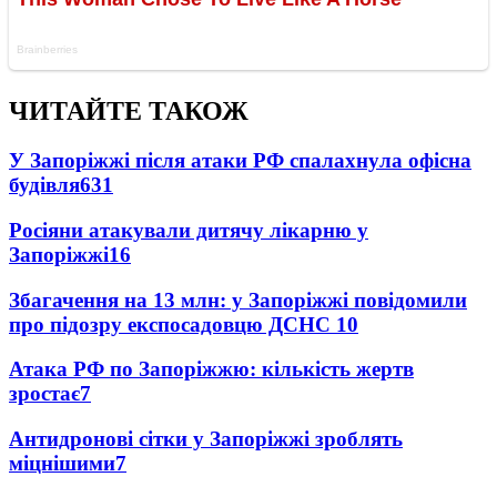
ЧИТАЙТЕ ТАКОЖ
У Запоріжжі після атаки РФ спалахнула офісна
будівля
631
Росіяни атакували дитячу лікарню у
Запоріжжі
16
Збагачення на 13 млн: у Запоріжжі повідомили
про підозру експосадовцю ДСНС
10
Атака РФ по Запоріжжю: кількість жертв
зростає
7
Антидронові сітки у Запоріжжі зроблять
міцнішими
7