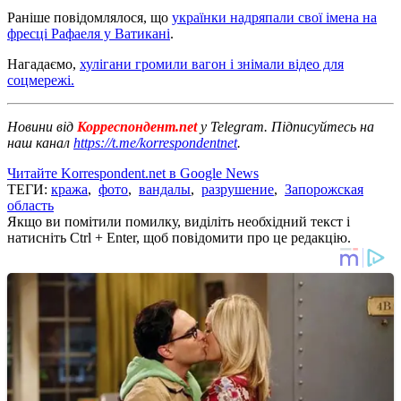
Раніше повідомлялося, що
українки надряпали свої імена на
фресці Рафаеля у Ватикані
.
Нагадаємо,
хулігани громили вагон і знімали відео для
соцмережі.
Новини від
Корреспондент.net
у Telegram. Підписуйтесь на
наш канал
https://t.me/korrespondentnet
.
Читайте Korrespondent.net в Google News
ТЕГИ:
кража
,
фото
,
вандалы
,
разрушение
,
Запорожская
область
Якщо ви помітили помилку, виділіть необхідний текст і
натисніть Ctrl + Enter, щоб повідомити про це редакцію.