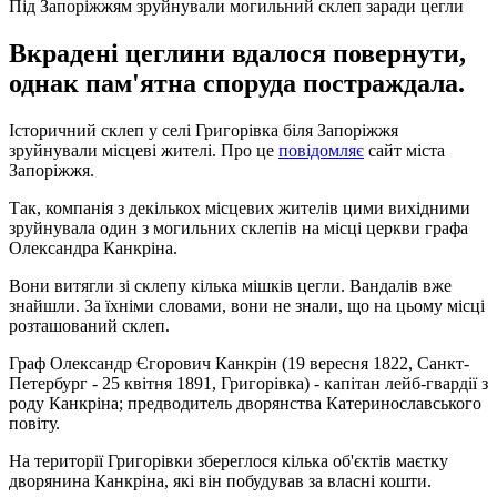
Під Запоріжжям зруйнували могильний склеп заради цегли
Вкрадені цеглини вдалося повернути,
однак пам'ятна споруда постраждала.
Історичний склеп у селі Григорівка біля Запоріжжя
зруйнували місцеві жителі. Про це
повідомляє
сайт міста
Запоріжжя.
Так, компанія з декількох місцевих жителів цими вихідними
зруйнувала один з могильних склепів на місці церкви графа
Олександра Канкріна.
Вони витягли зі склепу кілька мішків цегли. Вандалів вже
знайшли. За їхніми словами, вони не знали, що на цьому місці
розташований склеп.
Граф Олександр Єгорович Канкрін (19 вересня 1822, Санкт-
Петербург - 25 квітня 1891, Григорівка) - капітан лейб-гвардії з
роду Канкріна; предводитель дворянства Катеринославського
повіту.
На території Григорівки збереглося кілька об'єктів маєтку
дворянина Канкріна, які він побудував за власні кошти.