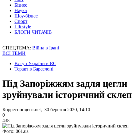
Бізнес
Наука
Шоу-бізнес
Спорт
Lifestyle
БЛОГИ ЧИТАЧІВ
СПЕЦТЕМА:
Війна в Ірані
ВСІ ТЕМИ
Вступ України в ЄС
Теракт в Барселоні
Під Запоріжжям задля цегли
зруйнували історичний склеп
Корреспондент.net, 30 березня 2020, 14:10
0
438
Фото: 061.ua