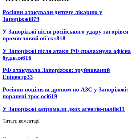
Росіяни атакували дитячу лікарню у
Запоріжжі
879
У Запоріжжі після російського удару загорівся
промисловий об'єкт
818
У Запоріжжі після атаки РФ спалахнула офісна
будівля
616
РФ атакувала Запоріжжя: зруйнований
Епіцентр
33
Росіяни поцілили дроном по АЗС у Запоріжжі:
поранені троє осіб
19
У Запоріжжі затримали двох агентів-паліїв
11
Читати коментарі