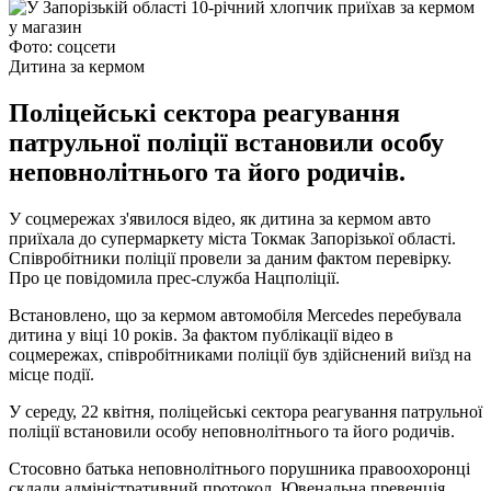
Фото: соцсети
Дитина за кермом
Поліцейські сектора реагування
патрульної поліції встановили особу
неповнолітнього та його родичів.
У соцмережах з'явилося відео, як дитина за кермом авто
приїхала до супермаркету міста Токмак Запорізької області.
Співробітники поліції провели за даним фактом перевірку.
Про це повідомила прес-служба Нацполіції.
Встановлено, що за кермом автомобіля Mercedes перебувала
дитина у віці 10 років. За фактом публікації відео в
соцмережах, співробітниками поліції був здійснений виїзд на
місце події.
У середу, 22 квітня, поліцейські сектора реагування патрульної
поліції встановили особу неповнолітнього та його родичів.
Стосовно батька неповнолітнього порушника правоохоронці
склали адміністративний протокол. Ювенальна превенція