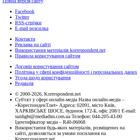
Повна версія сайту
Facebook
Twitter
RSS-стрічки
E-mail розсилка
Контакти
Реклама на сайті
Використання матеріалів korrespondent.net
Правила користування сайтом
Договір користування сайтом
Політика у сфері конфіденційності і персональних даних
Угода щодо користування
Редакція
© 2000-2026, Korrespondent.net
Суб'єкт у сфері онлайн-медіа Назва онлайн-медіа –
«КореспонденТ.net» Адреса: 02091, місто Київ,
ХАРКІВСЬКЕ ШОСЕ, будинок 172-Б, офіс 208/1 E-mail:
sunlight@mediadim.com.ua
Телефон: 044-205-43-00
Ідентифікатор медіа – R40-06068
Використання будь-яких матеріалів, розміщених на
сайті, дозволяється за умови посилання на
Корреспондент.net.