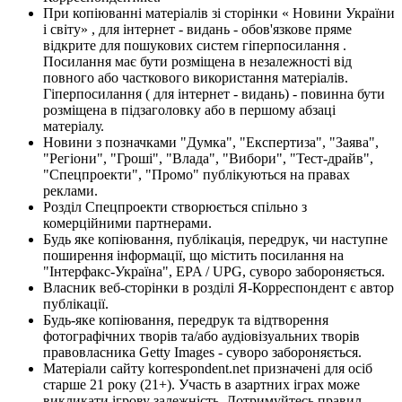
При копіюванні матеріалів зі сторінки « Новини України
і світу» , для інтернет - видань - обов'язкове пряме
відкрите для пошукових систем гіперпосилання .
Посилання має бути розміщена в незалежності від
повного або часткового використання матеріалів.
Гіперпосилання ( для інтернет - видань) - повинна бути
розміщена в підзаголовку або в першому абзаці
матеріалу.
Новини з позначками "Думка", "Експертиза", "Заява",
"Регіони", "Гроші", "Влада", "Вибори", "Тест-драйв",
"Спецпроекти", "Промо" публікуються на правах
реклами.
Розділ Спецпроекти створюється спільно з
комерційними партнерами.
Будь яке копіювання, публікація, передрук, чи наступне
поширення інформації, що містить посилання на
"Інтерфакс-Україна", EPA / UPG, суворо забороняється.
Власник веб-сторінки в розділі Я-Корреспондент є автор
публікації.
Будь-яке копіювання, передрук та відтворення
фотографічних творів та/або аудіовізуальних творів
правовласника Getty Images - суворо забороняється.
Матеріали сайту korrespondent.net призначені для осіб
старше 21 року (21+). Участь в азартних іграх може
викликати ігрову залежність. Дотримуйтесь правил