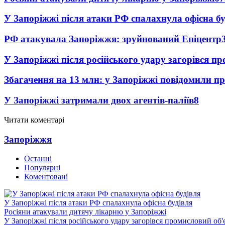
У Запоріжжі після атаки РФ спалахнула офісна бу
РФ атакувала Запоріжжя: зруйнований Епіцентр
У Запоріжжі після російського удару загорівся п
Збагачення на 13 млн: у Запоріжжі повідомили 
У Запоріжжі затримали двох агентів-паліїв
8
Читати коментарі
Запоріжжя
Останні
Популярні
Коментовані
У Запоріжжі після атаки РФ спалахнула офісна будівля
Росіяни атакували дитячу лікарню у Запоріжжі
У Запоріжжі після російського удару загорівся промисловий об'