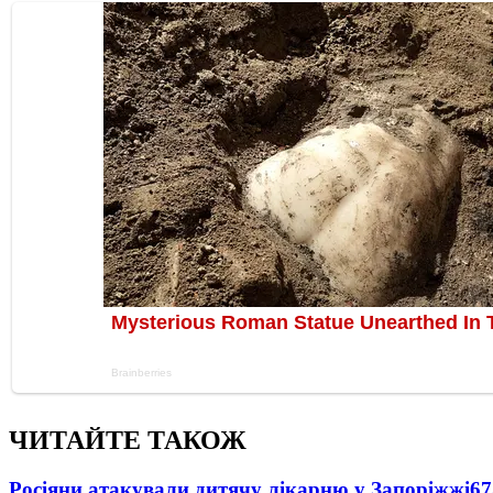
ЧИТАЙТЕ ТАКОЖ
Росіяни атакували дитячу лікарню у Запоріжжі
67