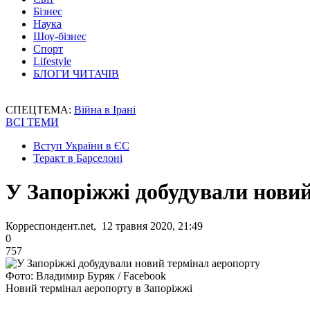
Бізнес
Наука
Шоу-бізнес
Спорт
Lifestyle
БЛОГИ ЧИТАЧІВ
СПЕЦТЕМА:
Війна в Ірані
ВСІ ТЕМИ
Вступ України в ЄС
Теракт в Барселоні
У Запоріжжі добудували нови
Корреспондент.net, 12 травня 2020, 21:49
0
757
Фото: Владимир Буряк / Facebook
Новий термінал аеропорту в Запоріжжі