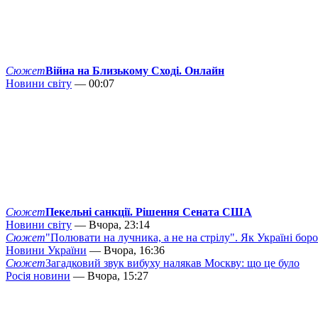
Сюжет
Війна на Близькому Сході. Онлайн
Новини світу
— 00:07
Сюжет
Пекельні санкції. Рішення Сената США
Новини світу
— Вчора, 23:14
Сюжет
"Полювати на лучника, а не на стрілу". Як Україні бор
Новини України
— Вчора, 16:36
Сюжет
Загадковий звук вибуху налякав Москву: що це було
Росія новини
— Вчора, 15:27