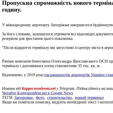
Пропускна спроможність нового термін
годину.
У міжнародному аеропорту Запоріжжя завершилося будівництво 
За його словами, залишилося отримати всі відповідні докумен
резервом для зростання цього показника.
"Після відкриття терміналу ми запустимо із центру міста в аеро
Раніше компанія бізнесмена Олександра Ярославського DCH п
терміналу і допоміжних площ становитиме 35 тис. кв. м.
Відзначимо, у 2019 році
пасажиропотік аеропортів України стан
Новини від
Корреспондент.net
у Telegram. Підписуйтесь на на
Читайте Korrespondent.net в Google News
ТЕГИ:
Запорожье
,
фото
,
строительство
,
новый терминал
Якщо ви помітили помилку, виділіть необхідний текст і натисніт