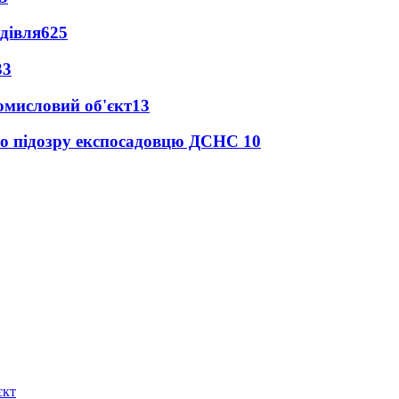
дівля
625
33
ромисловий об'єкт
13
про підозру експосадовцю ДСНС
10
єкт