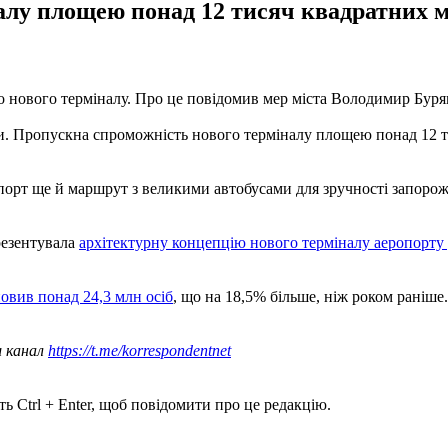
алу площею понад 12 тисяч квадратних м
нового терміналу. Про це повідомив мер міста Володимир Буряк
ти. Пропускна спроможність нового терміналу площею понад 12 т
порт ще й маршрут з великими автобусами для зручності запорожці
резентувала
архітектурну концепцію нового терміналу аеропорту 
овив понад 24,3 млн осіб
, що на 18,5% більше, ніж роком раніше.
ш канал
https://t.me/korrespondentnet
ь Ctrl + Enter, щоб повідомити про це редакцію.