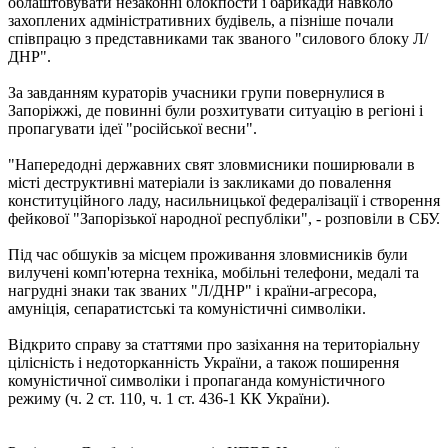
облаштовувати незаконні блокпости і барикади навколо
захоплених адміністративних будівель, а пізніше почали
співпрацю з представниками так званого "силового блоку Л/
ДНР".
За завданням кураторів учасники групи повернулися в
Запоріжжі, де повинні були розхитувати ситуацію в регіоні і
пропагувати ідеї "російської весни".
"Напередодні державних свят зловмисники поширювали в
місті деструктивні матеріали із закликами до повалення
конституційного ладу, насильницької федералізації і створення
фейкової "Запорізької народної республіки", - розповіли в СБУ.
Під час обшуків за місцем проживання зловмисників були
вилучені комп'ютерна техніка, мобільні телефони, медалі та
нагрудні знаки так званих "Л/ДНР" і країни-агресора,
амуніція, сепаратистські та комуністичні символіки.
Відкрито справу за статтями про зазіхання на територіальну
цілісність і недоторканність України, а також поширення
комуністичної символіки і пропаганда комуністичного
режиму (ч. 2 ст. 110, ч. 1 ст. 436-1 КК України).