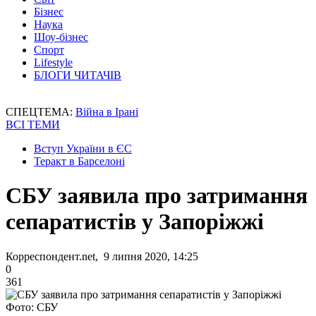
Бізнес
Наука
Шоу-бізнес
Спорт
Lifestyle
БЛОГИ ЧИТАЧІВ
СПЕЦТЕМА:
Війна в Ірані
ВСІ ТЕМИ
Вступ України в ЄС
Теракт в Барселоні
СБУ заявила про затримання
сепаратистів у Запоріжжі
Корреспондент.net, 9 липня 2020, 14:25
0
361
Фото: СБУ