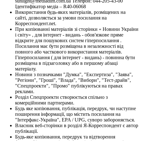
sunlight@mediadim.com.ua
Телефон: 044-205-43-00
Ідентифікатор медіа – R40-06068
Використання будь-яких матеріалів, розміщених на
сайті, дозволяється за умови посилання на
Корреспондент.net.
При копіюванні матеріалів зі сторінки « Новини України
і світу» , для інтернет - видань - обов'язкове пряме
відкрите для пошукових систем гіперпосилання .
Посилання має бути розміщена в незалежності від
повного або часткового використання матеріалів.
Гіперпосилання ( для інтернет - видань) - повинна бути
розміщена в підзаголовку або в першому абзаці
матеріалу.
Новини з позначками "Думка", "Експертиза", "Заява",
"Регіони", "Гроші", "Влада", "Вибори", "Тест-драйв",
"Спецпроекти", "Промо" публікуються на правах
реклами.
Розділ Спецпроекти створюється спільно з
комерційними партнерами.
Будь яке копіювання, публікація, передрук, чи наступне
поширення інформації, що містить посилання на
"Інтерфакс-Україна", EPA / UPG, суворо забороняється.
Власник веб-сторінки в розділі Я-Корреспондент є автор
публікації.
Будь-яке копіювання, передрук та відтворення