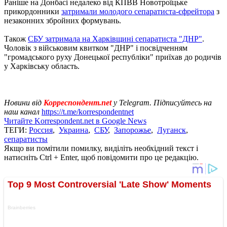
Раніше на Донбасі недалеко від КПВВ Новотроїцьке
прикордонники
затримали молодого сепаратиста-єфрейтора
з
незаконних збройних формувань.
Також
СБУ затримала на Харківщині сепаратиста "ДНР"
.
Чоловік з військовим квитком "ДНР" і посвідченням
"громадського руху Донецької республіки" приїхав до родичів
у Харківську область.
Новини від
Корреспондент.net
у Telegram. Підписуйтесь на
наш канал
https://t.me/korrespondentnet
Читайте Korrespondent.net в Google News
ТЕГИ:
Россия
,
Украина
,
СБУ
,
Запорожье
,
Луганск
,
сепаратисты
Якщо ви помітили помилку, виділіть необхідний текст і
натисніть Ctrl + Enter, щоб повідомити про це редакцію.