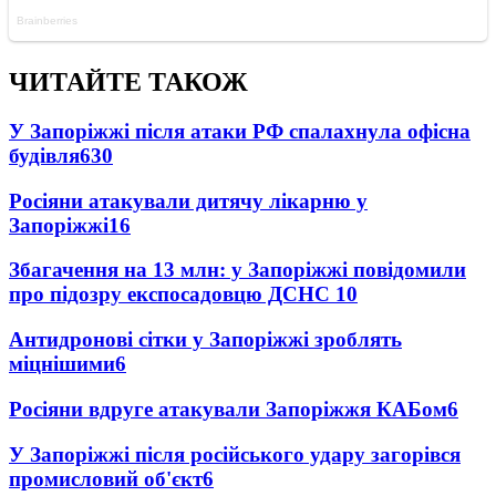
ЧИТАЙТЕ ТАКОЖ
У Запоріжжі після атаки РФ спалахнула офісна
будівля
630
Росіяни атакували дитячу лікарню у
Запоріжжі
16
Збагачення на 13 млн: у Запоріжжі повідомили
про підозру експосадовцю ДСНС
10
Антидронові сітки у Запоріжжі зроблять
міцнішими
6
Росіяни вдруге атакували Запоріжжя КАБом
6
У Запоріжжі після російського удару загорівся
промисловий об'єкт
6