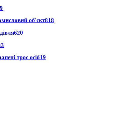
9
ромисловий об'єкт
818
дівля
620
33
анені троє осіб
19