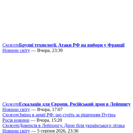
Сюжет
Брудні технології. Атаки РФ на вибори у Франції
Новини світу
— Вчора, 23:39
Сюжет
Ескалація для Європи. Російський дрон в Лейпцигу
Новини світу
— Вчора, 17:07
Сюжет
Зміни в армії РФ: що стоїть за рішенням Путіна
Росія новини
— Вчора, 15:20
Сюжет
Диверсія в Лейпцигу. Дрон біля українського літака
Новини світу
— 5 серпня 2026, 23:36