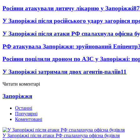
Росіяни атакували дитячу лікарню у Запоріжжі
87
У Запоріжжі після російського удару загорівся п
У Запоріжжі після атаки РФ спалахнула офісна бу
РФ атакувала Запоріжжя: зруйнований Епіцентр
Росіяни поцілили дроном по АЗС у Запоріжжі: пор
У Запоріжжі затримали двох агентів-паліїв
11
Читати коментарі
Запоріжжя
Останні
Популярні
Коментовані
У Запоріжжі після атаки РФ спалахнула офісна будівля