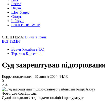
Бізнес
Наука
Шоу-бізнес
Спорт
Lifestyle
БЛОГИ ЧИТАЧІВ
СПЕЦТЕМА:
Війна в Ірані
ВСІ ТЕМИ
Вступ України в ЄС
Теракт в Барселоні
Суд заарештував підозрюваног
Корреспондент.net, 29 липня 2020, 14:13
0
234
Фото: zpa.court.gov.ua
Судді погодилися з доводами поліції і прокуратури