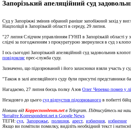
Запорізький апеляційний суд задовольн
Суд у Запоріжжі змінив обраний раніше запобіжний захід у виг
Нацполіції в Запорізькій області в середу, 29 липня.
"27 липня Слідчим управлінням ГУНП в Запорізькій області у зв
слідчі за погодженням з прокуратурою звернулися в суд з клопо
І ось сьогодні Запорізький апеляційний суд задовольнив клопот
повідомляє
прес-служба суду.
Зазначено, що підозрюваний і його захисники взяли участь у су
"Також в залі апеляційного суду були присутні представники бата
Нагадаємо, 27 липня боєць полку Азов
Олег Черевко помер у лі
Незадовго до цього
суд відпустив підозрюваного
в побитті бійц
Новини від
Корреспондент.net
в Telegram. Підписуйтесь на на
Читайте Korrespondent.net в Google News
ТЕГИ:
суд
,
Запорожье
,
полиция
,
арест
,
избиения
,
избиение
Якщо ви помітили помилку, виділіть необхідний текст і натисніт