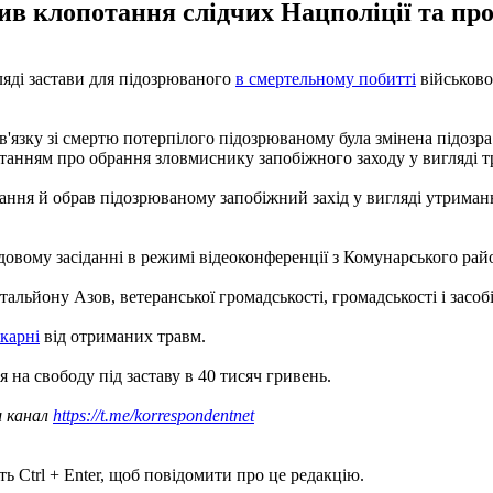
ив клопотання слідчих Нацполіції та пр
ляді застави для підозрюваного
в смертельному побитті
військово
'язку зі смертю потерпілого підозрюваному була змінена підозра
танням про обрання зловмиснику запобіжного заходу у вигляді тр
ання й обрав підозрюваному запобіжний захід у вигляді утриманн
довому засіданні в режимі відеоконференції з Комунарського рай
льйону Азов, ветеранської громадськості, громадськості і засобів
карні
від отриманих травм.
я на свободу під заставу в 40 тисяч гривень.
ш канал
https://t.me/korrespondentnet
ь Ctrl + Enter, щоб повідомити про це редакцію.