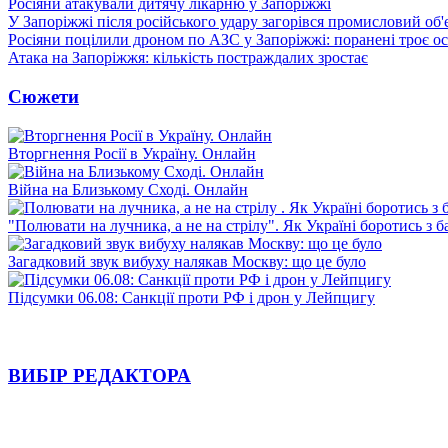
Росіяни атакували дитячу лікарню у Запоріжжі
У Запоріжжі після російського удару загорівся промисловий об'
Росіяни поцілили дроном по АЗС у Запоріжжі: поранені троє ос
Атака на Запоріжжя: кількість постраждалих зростає
Сюжети
Вторгнення Росії в Україну. Онлайн
Війна на Близькому Сході. Онлайн
"Полювати на лучника, а не на стрілу". Як Україні боротись з 
Загадковий звук вибуху налякав Москву: що це було
Підсумки 06.08: Санкції проти РФ і дрон у Лейпцигу
ВИБІР РЕДАКТОРА