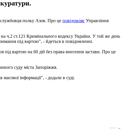
окуратури.
службовця полку Азов. Про це
повідомляє
Управління
 на ч.2 ст.121 Кримінального кодексу України. У той же день
имання під вартою", - йдеться в повідомленні.
я під вартою на 60 діб без права внесення застави. Про це
онного суду міста Запоріжжя.
 масової інформації", - додали в суді.