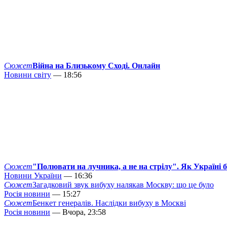
Сюжет
Війна на Близькому Сході. Онлайн
Новини світу
— 18:56
Сюжет
"Полювати на лучника, а не на стрілу". Як Україні 
Новини України
— 16:36
Сюжет
Загадковий звук вибуху налякав Москву: що це було
Росія новини
— 15:27
Сюжет
Бенкет генералів. Наслідки вибуху в Москві
Росія новини
— Вчора, 23:58