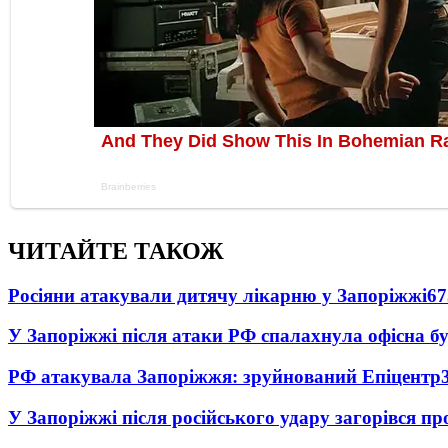
ЧИТАЙТЕ ТАКОЖ
Росіяни атакували дитячу лікарню у Запоріжжі
67
У Запоріжжі після атаки РФ спалахнула офісна бу
РФ атакувала Запоріжжя: зруйнований Епіцентр
У Запоріжжі після російського удару загорівся п