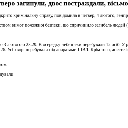
тверо загинули, двоє постраждали, вісьм
дкрито кримінальну справу, повідомила в четвер, 4 лютого, генп
твом вимог пожежної безпеки, що спричинило загибель людей (ч
 3 лютого о 23:29. В осередку небезпеки перебували 12 осіб. У
і - 26. Усі хворі перебували під апаратами ШВЛ. Крім того, анесте
зом.
ідували.