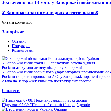
Збагачення на 13 млн: у Запоріжжі повідомили 
У Запоріжжі затримали двох агентів-паліїв
8
Читати коментарі
Запоріжжя
Останні
Популярні
Коментовані
У Запоріжжі після атаки РФ спалахнула офісна будівля
Росіяни атакували дитячу лікарню у Запоріжжі
У Запоріжжі після російського удару загорівся промисловий об'
Росіяни поцілили дроном по АЗС у Запоріжжі: поранені троє ос
Атака на Запоріжжя: кількість постраждалих зростає
Сюжети
Підсумки 07.08: "Пекельні" санкції і "парад" дронів