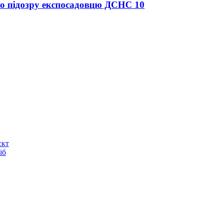
про підозру експосадовцю ДСНС
10
єкт
іб