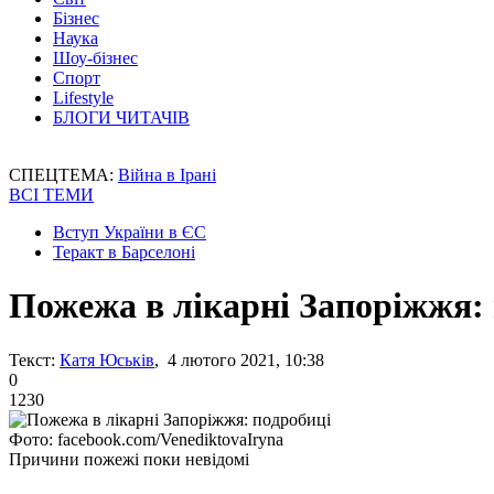
Бізнес
Наука
Шоу-бізнес
Спорт
Lifestyle
БЛОГИ ЧИТАЧІВ
СПЕЦТЕМА:
Війна в Ірані
ВСІ ТЕМИ
Вступ України в ЄС
Теракт в Барселоні
Пожежа в лікарні Запоріжжя:
Текст:
Катя Юськів
, 4 лютого 2021, 10:38
0
1230
Фото: facebook.com/VenediktovaIryna
Причини пожежі поки невідомі