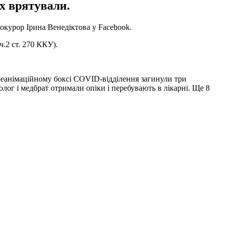
ох врятували.
рокурор Ірина Венедіктова у Facebook.
.2 ст. 270 ККУ).
 реанімаційному боксі COVID-відділення загинули три
зіолог і медбрат отримали опіки і перебувають в лікарні. Ще 8