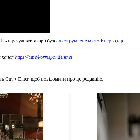
 - в результаті аварії було
знеструмлене місто Енергодар
.
ш канал
https://t.me/korrespondentnet
ь Ctrl + Enter, щоб повідомити про це редакцію.