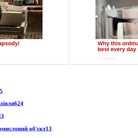
5
дівля
624
33
ромисловий об'єкт
13