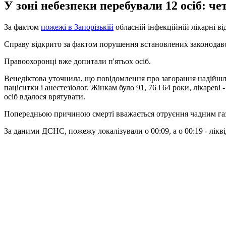
У зоні небезпеки перебували 12 осіб: че
За фактом
пожежі в Запорізькій
обласній інфекційній лікарні ві
Справу відкрито за фактом порушення встановлених законодавс
Правоохоронці вже допитали п'ятьох осіб.
Венедіктова уточнила, що повідомлення про загорання надійшло
пацієнтки і анестезіолог. Жінкам було 91, 76 і 64 роки, лікарев
осіб вдалося врятувати.
Попередньою причиною смерті вважається отруєння чадним га
За даними ДСНС, пожежу локалізували о 00:09, а о 00:19 - лікв