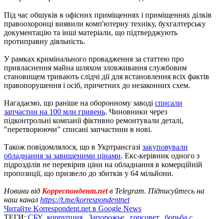
Під час обшуків в офісних приміщеннях і приміщеннях ділків
правоохоронці виявили комп'ютерну техніку, бухгалтерську
документацію та інші матеріали, що підтверджують
протиправну діяльність.
У рамках кримінального провадження за статтею про
привласнення майна шляхом зловживання службовим
становищем тривають слідчі дії для встановлення всіх фактів
правопорушення і осіб, причетних до незаконних схем.
Нагадаємо, що раніше на оборонному заводі
списали
запчастин на 100 млн гривень
. Чиновники через
підконтрольні компанії фіктивно ремонтували деталі,
"перетворюючи" списані запчастини в нові.
Також повідомлялося, що в Укртрансгазі
закуповували
обладнання за завищеними цінами
. Екс-керівник одного з
підрозділів не перевірив ціни на обладнання в комерційній
пропозиції, що призвело до збитків у 64 мільйони.
Новини від
Корреспондент.net
в Telegram. Підписуйтесь на
наш канал
https://t.me/korrespondentnet
Читайте Korrespondent.net в Google News
ТЕГИ:
СБУ
,
коррупция
,
Запорожье
,
горсовет
,
борьба с