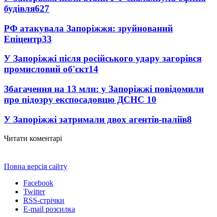
будівля
627
РФ атакувала Запоріжжя: зруйнований
Епіцентр
33
У Запоріжжі після російського удару загорівся
промисловий об'єкт
14
Збагачення на 13 млн: у Запоріжжі повідомили
про підозру експосадовцю ДСНС
10
У Запоріжжі затримали двох агентів-паліїв
8
Читати коментарі
Повна версія сайту
Facebook
Twitter
RSS-стрічки
E-mail розсилка