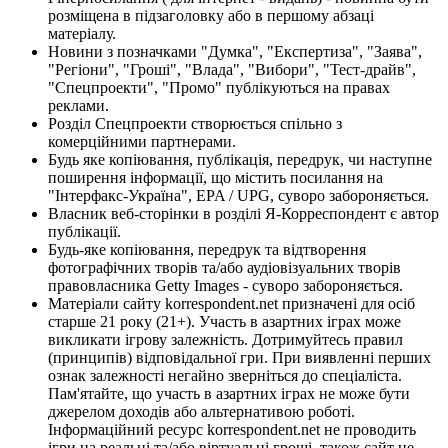
розміщена в підзаголовку або в першому абзаці
матеріалу.
Новини з позначками "Думка", "Експертиза", "Заява",
"Регіони", "Гроші", "Влада", "Вибори", "Тест-драйв",
"Спецпроекти", "Промо" публікуються на правах
реклами.
Розділ Спецпроекти створюється спільно з
комерційними партнерами.
Будь яке копіювання, публікація, передрук, чи наступне
поширення інформації, що містить посилання на
"Інтерфакс-Україна", EPA / UPG, суворо забороняється.
Власник веб-сторінки в розділі Я-Корреспондент є автор
публікації.
Будь-яке копіювання, передрук та відтворення
фотографічних творів та/або аудіовізуальних творів
правовласника Getty Images - суворо забороняється.
Матеріали сайту korrespondent.net призначені для осіб
старше 21 року (21+). Участь в азартних іграх може
викликати ігрову залежність. Дотримуйтесь правил
(принципів) відповідальної гри. При виявленні перших
ознак залежності негайно зверніться до спеціаліста.
Пам'ятайте, що участь в азартних іграх не може бути
джерелом доходів або альтернативою роботі.
Інформаційний ресурс korrespondent.net не проводить
ігри на реальні та/або віртуальні гроші, також сайт не