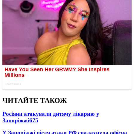
ЧИТАЙТЕ ТАКОЖ
Росіяни атакували дитячу лікарню у
Запоріжжі
675
У Запоріжжі після атаки РФ спалахнула офісна