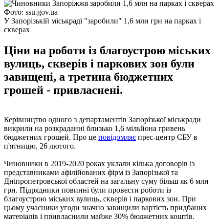
Фото: ssu.gov.ua
У Запорізькій міськраді "заробили" 1,6 млн грн на парках і
скверах
Ціни на роботи із благоустрою міських
вулиць, скверів і паркових зон були
завищені, а третина бюджетних
грошей - привласнені.
Керівництво одного з департаментів Запорізької міськради
викрили на розкраданні близько 1,6 мільйона гривень
бюджетних грошей. Про це
повідомляє
прес-центр СБУ в
п'ятницю, 26 лютого.
Чиновники в 2019-2020 роках уклали кілька договорів із
представниками афілійованих фірм із Запорізької та
Дніпропетровської областей на загальну суму більш як 6 млн
грн. Підрядники повинні були провести роботи із
благоустрою міських вулиць, скверів і паркових зон. При
цьому учасники угоди значно завищили вартість придбаних
матеріалів і привласнили майже 30% бюджетних коштів.