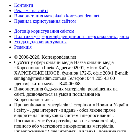
Контакти
Реклама на сайті
Використання матеріалів korrespondent.net
Правила користування сайтом
Договір користування сайтом
Політика у сфері конфіденційності і персональних даних
Угода щодо користування
Редакція
© 2000-2026, Korrespondent.net
Суб'єкт у сфері онлайн-медіа Назва онлайн-медіа –
«КореспонденТ.net» Адреса: 02091, місто Київ,
ХАРКІВСЬКЕ ШОСЕ, будинок 172-Б, офіс 208/1 E-mail:
sunlight@mediadim.com.ua
Телефон: 044-205-43-00
Ідентифікатор медіа – R40-06068
Використання будь-яких матеріалів, розміщених на
сайті, дозволяється за умови посилання на
Корреспондент.net.
При копіюванні матеріалів зі сторінки « Новини України
і світу» , для інтернет - видань - обов'язкове пряме
відкрите для пошукових систем гіперпосилання .
Посилання має бути розміщена в незалежності від
повного або часткового використання матеріалів.
Гіперпосилання ( для інтернет - видань) - повинна бути