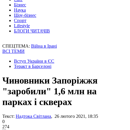
Бізнес
Наука
Шоу-бізнес
Спорт
Lifestyle
БЛОГИ ЧИТАЧІВ
СПЕЦТЕМА:
Війна в Ірані
ВСІ ТЕМИ
Вступ України в ЄС
Теракт в Барселоні
Чиновники Запоріжжя
"заробили" 1,6 млн на
парках і скверах
Текст:
Надтока Світлана
, 26 лютого 2021, 18:35
0
274