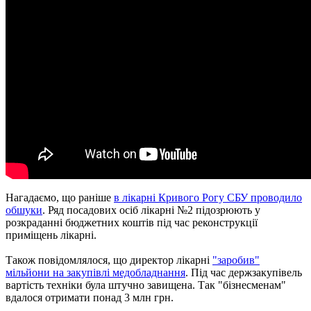
Нагадаємо, що раніше
в лікарні Кривого Рогу СБУ проводило
обшуки
. Ряд посадових осіб лікарні №2 підозрюють у
розкраданні бюджетних коштів під час реконструкції
приміщень лікарні.
Також повідомлялося, що директор лікарні
"заробив"
мільйони на закупівлі медобладнання
. Під час держзакупівель
вартість техніки була штучно завищена. Так "бізнесменам"
вдалося отримати понад 3 млн грн.