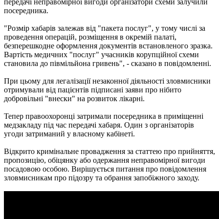
передачі неправомірної вигоди організатори схеми залучили
посередника.
"Розмір хабарів залежав від "пакета послуг", у тому числі за
проведення операцій, розміщення в окремій палаті,
безперешкодне оформлення документів встановленого зразка.
Вартість медичних "послуг" учасників корупційної схеми
становила до півмільйона гривень", - сказано в повідомленні.
При цьому для легалізації незаконної діяльності зловмисники
отримували від пацієнтів підписані заяви про нібито
добровільні "внески" на розвиток лікарні.
Тепер правоохоронці затримали посередника в приміщенні
медзакладу під час передачі хабаря. Один з організаторів
угоди затриманий у власному кабінеті.
Відкрито кримінальне провадження за статтею про прийняття,
пропозицію, обіцянку або одержання неправомірної вигоди
посадовою особою. Вирішується питання про повідомлення
зловмисникам про підозру та обрання запобіжного заходу.