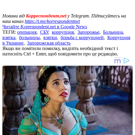
Новини від
Корреспондент.net
у Telegram. Підписуйтесь на
наш канал
https://t.me/korrespondentnet
Читайте Korrespondent.net в Google News
ТЕГИ:
операция
,
СБУ
,
коррупция
,
Запорожье
,
Больница
,
взятка
,
больницы
,
взятки
,
борьба с коррупцией
,
Коррупция
в Украине
,
Запорожская область
Якщо ви помітили помилку, виділіть необхідний текст і
натисніть Ctrl + Enter, щоб повідомити про це редакцію.