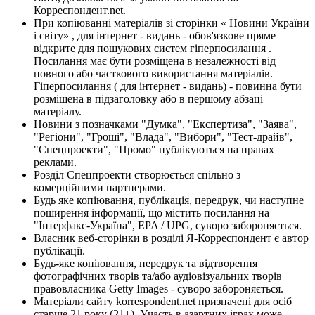
Корреспондент.net.
При копіюванні матеріалів зі сторінки « Новини України
і світу» , для інтернет - видань - обов'язкове пряме
відкрите для пошукових систем гіперпосилання .
Посилання має бути розміщена в незалежності від
повного або часткового використання матеріалів.
Гіперпосилання ( для інтернет - видань) - повинна бути
розміщена в підзаголовку або в першому абзаці
матеріалу.
Новини з позначками "Думка", "Експертиза", "Заява",
"Регіони", "Гроші", "Влада", "Вибори", "Тест-драйв",
"Спецпроекти", "Промо" публікуються на правах
реклами.
Розділ Спецпроекти створюється спільно з
комерційними партнерами.
Будь яке копіювання, публікація, передрук, чи наступне
поширення інформації, що містить посилання на
"Інтерфакс-Україна", EPA / UPG, суворо забороняється.
Власник веб-сторінки в розділі Я-Корреспондент є автор
публікації.
Будь-яке копіювання, передрук та відтворення
фотографічних творів та/або аудіовізуальних творів
правовласника Getty Images - суворо забороняється.
Матеріали сайту korrespondent.net призначені для осіб
старше 21 року (21+). Участь в азартних іграх може