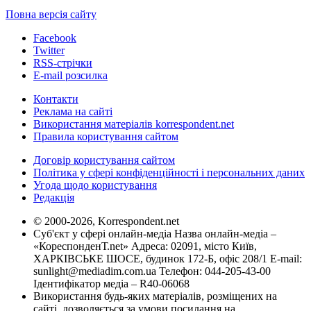
Повна версія сайту
Facebook
Twitter
RSS-стрічки
E-mail розсилка
Контакти
Реклама на сайті
Використання матеріалів korrespondent.net
Правила користування сайтом
Договір користування сайтом
Політика у сфері конфіденційності і персональних даних
Угода щодо користування
Редакція
© 2000-2026, Korrespondent.net
Суб'єкт у сфері онлайн-медіа Назва онлайн-медіа –
«КореспонденТ.net» Адреса: 02091, місто Київ,
ХАРКІВСЬКЕ ШОСЕ, будинок 172-Б, офіс 208/1 E-mail:
sunlight@mediadim.com.ua
Телефон: 044-205-43-00
Ідентифікатор медіа – R40-06068
Використання будь-яких матеріалів, розміщених на
сайті, дозволяється за умови посилання на