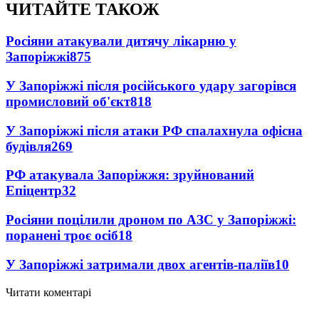
ЧИТАЙТЕ ТАКОЖ
Росіяни атакували дитячу лікарню у
Запоріжжі
875
У Запоріжжі після російського удару загорівся
промисловий об'єкт
818
У Запоріжжі після атаки РФ спалахнула офісна
будівля
269
РФ атакувала Запоріжжя: зруйнований
Епіцентр
32
Росіяни поцілили дроном по АЗС у Запоріжжі:
поранені троє осіб
18
У Запоріжжі затримали двох агентів-паліїв
10
Читати коментарі