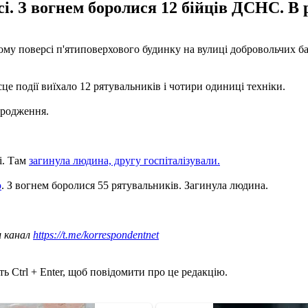
сі. З вогнем боролися 12 бійців ДСНС. В 
ятому поверсі п'ятиповерхового будинку на вулиці добровольчих 
е події виїхало 12 рятувальників і чотири одиниці техніки.
ародження.
і. Там
загинула людина, другу госпіталізували.
ю
. З вогнем боролися 55 рятувальників. Загинула людина.
ш канал
https://t.me/korrespondentnet
ь Ctrl + Enter, щоб повідомити про це редакцію.