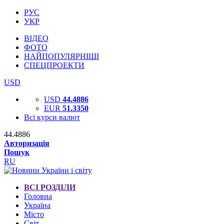
РУС
УКР
ВІДЕО
ФОТО
НАЙПОПУЛЯРНІШІ
СПЕЦПРОЕКТИ
USD
USD
44.4886
EUR
51.3350
Всі курси валют
44.4886
Авторизація
Пошук
RU
ВСІ РОЗДІЛИ
Головна
Україна
Місто
Світ