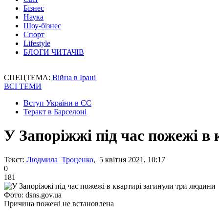
Бізнес
Наука
Шоу-бізнес
Спорт
Lifestyle
БЛОГИ ЧИТАЧІВ
СПЕЦТЕМА:
Війна в Ірані
ВСІ ТЕМИ
Вступ України в ЄС
Теракт в Барселоні
У Запоріжжі під час пожежі в
Текст:
Людмила Троценко
, 5 квітня 2021, 10:17
0
181
Фото: dsns.gov.ua
Причина пожежі не встановлена