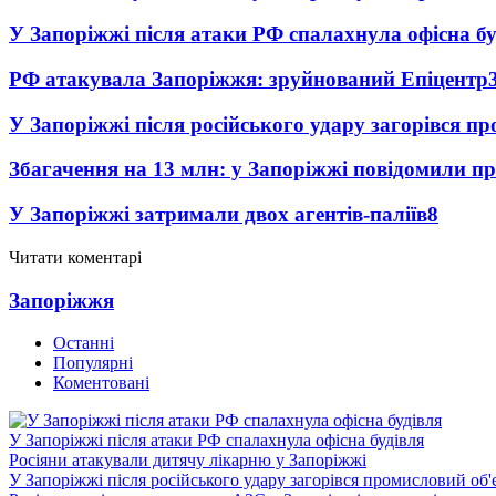
У Запоріжжі після атаки РФ спалахнула офісна бу
РФ атакувала Запоріжжя: зруйнований Епіцентр
У Запоріжжі після російського удару загорівся п
Збагачення на 13 млн: у Запоріжжі повідомили 
У Запоріжжі затримали двох агентів-паліїв
8
Читати коментарі
Запоріжжя
Останні
Популярні
Коментовані
У Запоріжжі після атаки РФ спалахнула офісна будівля
Росіяни атакували дитячу лікарню у Запоріжжі
У Запоріжжі після російського удару загорівся промисловий об'