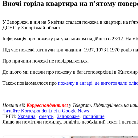
Вночі горіла квартира на п'ятому повер
У Запоріжжі в ніч на 5 квітня сталася пожежа в квартирі на п'
ДСНС у Запорізькій області.
Інформація про пожежу рятувальникам надійшла о 23:12. На місц
Під час пожежі загинули три людини: 1937, 1973 і 1970 років н
Про причини пожежі не повідомляється.
До цього ми писали про пожежу в багатоповерхівці в Житомир
Також повідомлялося про
пожежу в ангарі, де виготовляли олі
Новини від
Корреспондент.net
у Telegram. Підписуйтесь на на
Читайте Korrespondent.net в Google News
ТЕГИ:
Украина
,
смерть
,
Запорожье
,
погибшие
Якщо ви помітили помилку, виділіть необхідний текст і натисніт