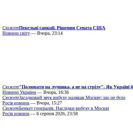
Сюжет
Пекельні санкції. Рішення Сената США
Новини світу
— Вчора, 23:14
Сюжет
"Полювати на лучника, а не на стрілу". Як Україні 
Новини України
— Вчора, 16:36
Сюжет
Загадковий звук вибуху налякав Москву: що це було
Росія новини
— Вчора, 15:27
Сюжет
Бенкет генералів. Наслідки вибуху в Москві
Росія новини
— 6 серпня 2026, 23:58