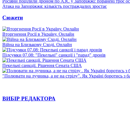
Росіяни поцілили дроном по АЗС у Запоріжжі: поранені троє ос
Атака на Запоріжжя: кількість постраждалих зростає
Сюжети
Вторгнення Росії в Україну. Онлайн
Війна на Близькому Сході. Онлайн
Підсумки 07.08: "Пекельні" санкції і "парад" дронів
Пекельні санкції. Рішення Сената США
"Полювати на лучника, а не на стрілу". Як Україні боротись з 
ВИБІР РЕДАКТОРА