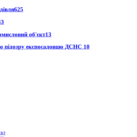
дівля
625
33
ромисловий об'єкт
13
про підозру експосадовцю ДСНС
10
єкт