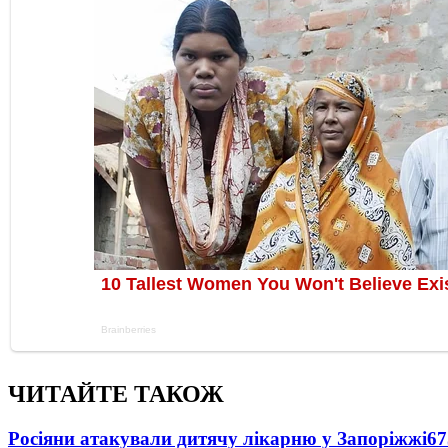
ЧИТАЙТЕ ТАКОЖ
Росіяни атакували дитячу лікарню у Запоріжжі
67