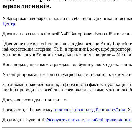
однокласників.
У Запоріжжі школярка наклала на себе руки. Дівчинка повісила
Центр
.
Дівчина навчалася в гімназії №47 Запоріжжя. Вона нібито залиш
"Для мене вже все скінчено, але сподіваюся, що Анну Борисівну
найжорстокіша істерика. Та й, в принципі, хочу, щоб директори
ми найбільш уйо*ищний клас, навіть учням говорили... Мені все
Вона додала, що також страждала від булінгу своїх однокласник
У поліції прокоментували ситуацію тільки після того, як в міс
За словами правоохоронців, інформація за фактом публікації в 
поліції проводиться всебічна перевірка за фактами можливого б
Досудове розслідування триває.
Нагадаємо, в Бердянську
хлопець і дівчина здійснили суїцид
. Х
Додамо, на Буковині
з'ясовують причину загибелі прикордонни