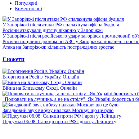
Популярні
Коментовані
У Запоріжжі після атаки РФ спалахнула офісна будівля
Росіяни атакували дитячу лікарню у Запоріжжі
У Запоріжжі після російського удару загорівся промисловий об'
Росіяни поцілили дроном по АЗС у Запоріжжі: поранені троє ос
Атака на Запоріжжя: кількість постраждалих зростає
Сюжети
Вторгнення Росії в Україну. Онлайн
Війна на Близькому Сході. Онлайн
"Полювати на лучника, а не на стрілу". Як Україні боротись з 
Загадковий звук вибуху налякав Москву: що це було
Підсумки 06.08: Санкції проти РФ і дрон у Лейпцигу