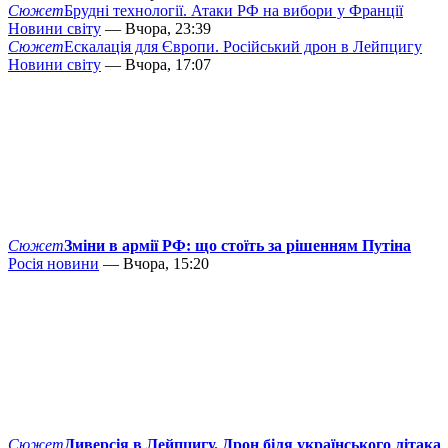
Сюжет
Брудні технології. Атаки РФ на вибори у Франції
Новини світу
— Вчора, 23:39
Сюжет
Ескалація для Європи. Російський дрон в Лейпцигу
Новини світу
— Вчора, 17:07
Сюжет
Зміни в армії РФ: що стоїть за рішенням Путіна
Росія новини
— Вчора, 15:20
Сюжет
Диверсія в Лейпцигу. Дрон біля українського літака