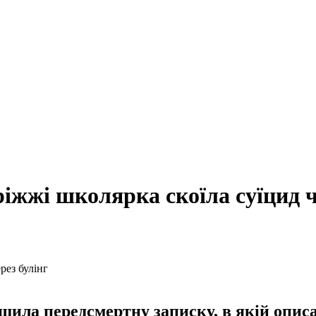
ріжжі школярка скоїла суїцид ч
ишила передсмертну записку, в якій опис