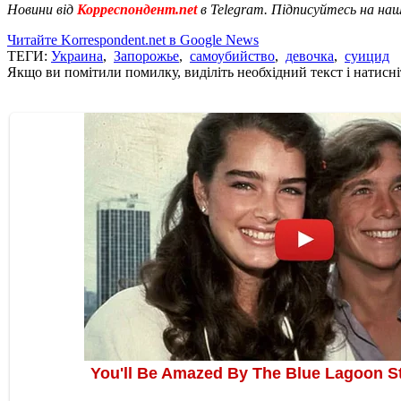
Новини від
Корреспондент.net
в Telegram. Підписуйтесь на на
Читайте Korrespondent.net в Google News
ТЕГИ:
Украина
,
Запорожье
,
самоубийство
,
девочка
,
суицид
Якщо ви помітили помилку, виділіть необхідний текст і натисніт