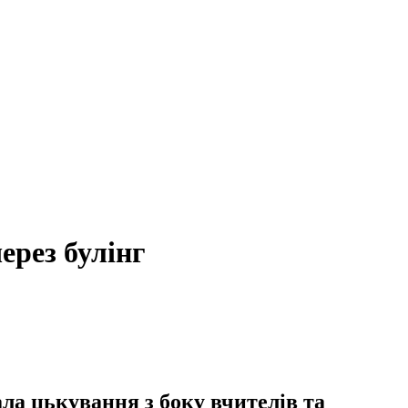
ерез булінг
ала цькування з боку вчителів та