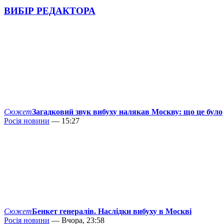
ВИБІР РЕДАКТОРА
Сюжет
Загадковий звук вибуху налякав Москву: що це було
Росія новини
— 15:27
Сюжет
Бенкет генералів. Наслідки вибуху в Москві
Росія новини
— Вчора, 23:58