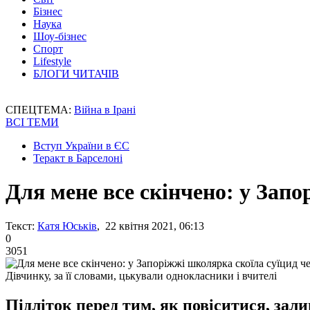
Бізнес
Наука
Шоу-бізнес
Спорт
Lifestyle
БЛОГИ ЧИТАЧІВ
СПЕЦТЕМА:
Війна в Ірані
ВСІ ТЕМИ
Вступ України в ЄС
Теракт в Барселоні
Для мене все скінчено: у Запо
Текст:
Катя Юськів
, 22 квітня 2021, 06:13
0
3051
Дівчинку, за її словами, цькували однокласники і вчителі
Підліток перед тим, як повіситися, зал