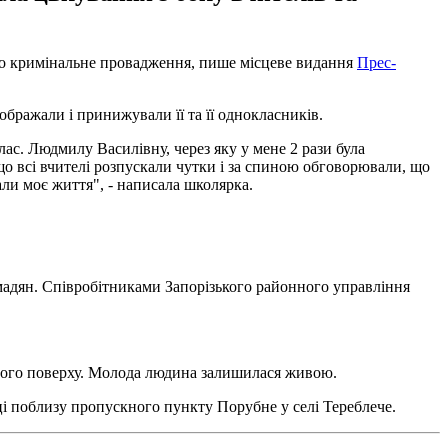
рито кримінальне провадження, пише місцеве видання
Прес-
ображали і принижували її та її однокласників.
ас. Людмилу Василівну, через яку у мене 2 рази була
 що всі вчителі розпускали чутки і за спиною обговорювали, що
али моє життя", - написала школярка.
омадян. Співробітниками Запорізького районного управління
'ятого поверху. Молода людина залишилася живою.
ці поблизу пропускного пункту Порубне у селі Тереблече.