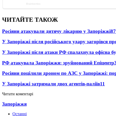
ЧИТАЙТЕ ТАКОЖ
Росіяни атакували дитячу лікарню у Запоріжжі
87
У Запоріжжі після російського удару загорівся п
У Запоріжжі після атаки РФ спалахнула офісна бу
РФ атакувала Запоріжжя: зруйнований Епіцентр
Росіяни поцілили дроном по АЗС у Запоріжжі: пор
У Запоріжжі затримали двох агентів-паліїв
11
Читати коментарі
Запоріжжя
Останні