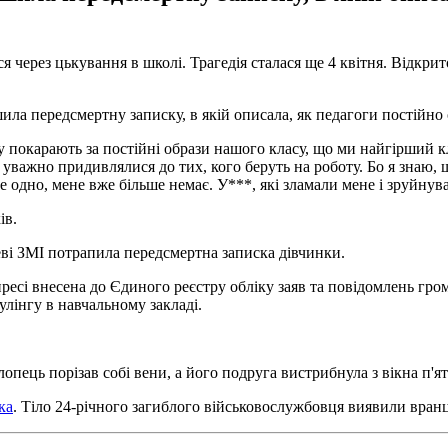
ся через цькування в школі. Трагедія сталася ще 4 квітня. Відк
ила передсмертну записку, в якій описала, як педагоги постійно 
 покарають за постійні образи нашого класу, що ми найгірший кл
 уважно придивлялися до тих, кого беруть на роботу. Бо я знаю,
 одно, мене вже більше немає. У***, які зламали мене і зруйнув
ів.
цеві ЗМІ потрапила передсмертна записка дівчинки.
пресі внесена до Єдиного реєстру обліку заяв та повідомлень гр
улінгу в навчальному закладі.
лопець порізав собі вени, а його подруга вистрибнула з вікна п
ка
. Тіло 24-річного загиблого військовослужбовця виявили вран