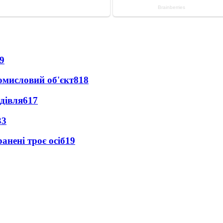
9
ромисловий об'єкт
818
дівля
617
33
анені троє осіб
19