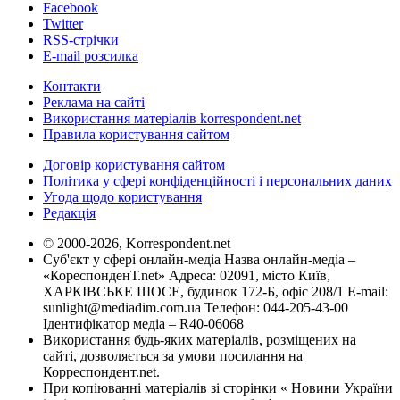
Facebook
Twitter
RSS-стрічки
E-mail розсилка
Контакти
Реклама на сайті
Використання матеріалів korrespondent.net
Правила користування сайтом
Договір користування сайтом
Політика у сфері конфіденційності і персональних даних
Угода щодо користування
Редакція
© 2000-2026, Korrespondent.net
Суб'єкт у сфері онлайн-медіа Назва онлайн-медіа –
«КореспонденТ.net» Адреса: 02091, місто Київ,
ХАРКІВСЬКЕ ШОСЕ, будинок 172-Б, офіс 208/1 E-mail:
sunlight@mediadim.com.ua
Телефон: 044-205-43-00
Ідентифікатор медіа – R40-06068
Використання будь-яких матеріалів, розміщених на
сайті, дозволяється за умови посилання на
Корреспондент.net.
При копіюванні матеріалів зі сторінки « Новини України