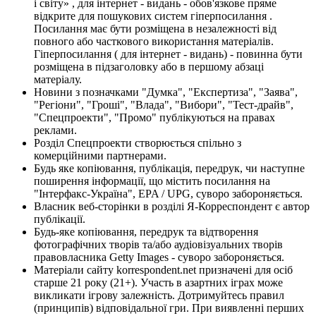
і світу» , для інтернет - видань - обов'язкове пряме
відкрите для пошукових систем гіперпосилання .
Посилання має бути розміщена в незалежності від
повного або часткового використання матеріалів.
Гіперпосилання ( для інтернет - видань) - повинна бути
розміщена в підзаголовку або в першому абзаці
матеріалу.
Новини з позначками "Думка", "Експертиза", "Заява",
"Регіони", "Гроші", "Влада", "Вибори", "Тест-драйв",
"Спецпроекти", "Промо" публікуються на правах
реклами.
Розділ Спецпроекти створюється спільно з
комерційними партнерами.
Будь яке копіювання, публікація, передрук, чи наступне
поширення інформації, що містить посилання на
"Інтерфакс-Україна", EPA / UPG, суворо забороняється.
Власник веб-сторінки в розділі Я-Корреспондент є автор
публікації.
Будь-яке копіювання, передрук та відтворення
фотографічних творів та/або аудіовізуальних творів
правовласника Getty Images - суворо забороняється.
Матеріали сайту korrespondent.net призначені для осіб
старше 21 року (21+). Участь в азартних іграх може
викликати ігрову залежність. Дотримуйтесь правил
(принципів) відповідальної гри. При виявленні перших