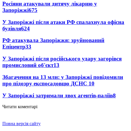
Росіяни атакували дитячу лікарню у
Запоріжжі
675
У Запоріжжі після атаки РФ спалахнула офісна
будівля
624
РФ атакувала Запоріжжя: зруйнований
Епіцентр
33
У Запоріжжі після російського удару загорівся
промисловий об'єкт
13
Збагачення на 13 млн: у Запоріжжі повідомили
про підозру експосадовцю ДСНС
10
У Запоріжжі затримали двох агентів-паліїв
8
Читати коментарі
Повна версія сайту