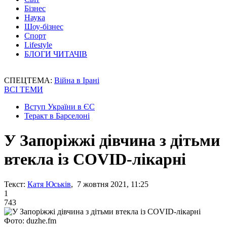
Бізнес
Наука
Шоу-бізнес
Спорт
Lifestyle
БЛОГИ ЧИТАЧІВ
СПЕЦТЕМА:
Війна в Ірані
ВСІ ТЕМИ
Вступ України в ЄС
Теракт в Барселоні
У Запоріжжі дівчина з дітьми
втекла із COVID-лікарні
Текст:
Катя Юськів
, 7 жовтня 2021, 11:25
1
743
Фото: duzhe.fm