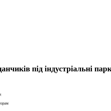
анчиків під індустріальні пар
торам