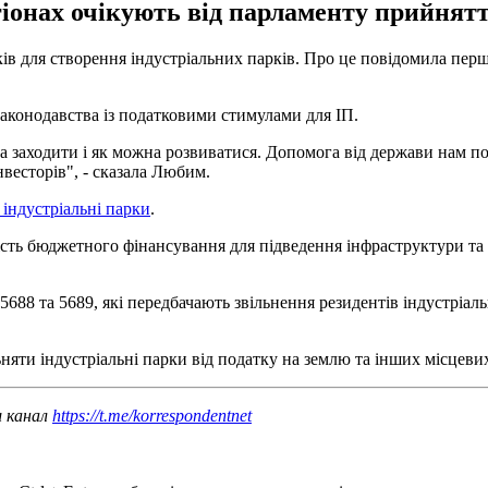
гіонах очікують від парламенту прийняття
ків для створення індустріальних парків. Про це повідомила пе
законодавства із податковими стимулами для ІП.
 заходити і як можна розвиватися. Допомога від держави нам по
весторів", - сказала Любим.
 індустріальні парки
.
ість бюджетного фінансування для підведення інфраструктури та
688 та 5689, які передбачають звільнення резидентів індустріал
яти індустріальні парки від податку на землю та інших місцевих
ш канал
https://t.me/korrespondentnet