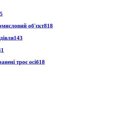
5
ромисловий об'єкт
818
дівля
143
31
анені троє осіб
18