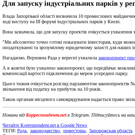
Для запуску індустріальних парків у ре
Влада Запорізької області визначила 10 промислових майданчи
ході виступу на ІІІ форумі індустріальних парків у Києві.
Вона зазначила, що для запуску проектів очікується ухвалення 
"Ми абсолютно точно готові показувати інвесторам, куди можна
оподаткуванні та зрозумілому юридичному захисті для наших ін
Нагадаємо, Верховна Рада у вересні ухвалила
законопроект про
А в жовтні було ухвалено законопроект, що передбачає можлив
компенсації вартості підключення до мереж усередині парку.
Цього тижня очікується розгляд парламентом законопроектів №5
звільнення від податку на прибуток на 10 років.
Також органам місцевого самоврядування надається право звільн
Новини від
Корреспондент.net
в Telegram. Підписуйтесь на на
Читайте Korrespondent.net в Google News
ТЕГИ:
Рада
,
законодавство
,
инвесторы
,
Запорожская область