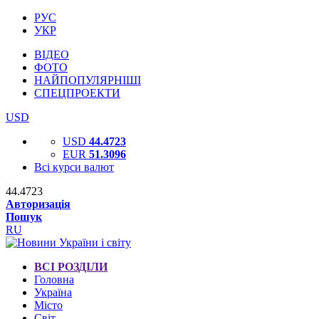
РУС
УКР
ВІДЕО
ФОТО
НАЙПОПУЛЯРНІШІ
СПЕЦПРОЕКТИ
USD
USD
44.4723
EUR
51.3096
Всі курси валют
44.4723
Авторизація
Пошук
RU
ВСІ РОЗДІЛИ
Головна
Україна
Місто
Світ