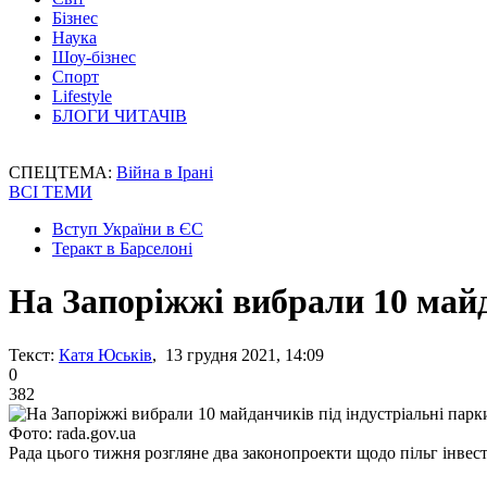
Бізнес
Наука
Шоу-бізнес
Спорт
Lifestyle
БЛОГИ ЧИТАЧІВ
СПЕЦТЕМА:
Війна в Ірані
ВСІ ТЕМИ
Вступ України в ЄС
Теракт в Барселоні
На Запоріжжі вибрали 10 майд
Текст:
Катя Юськів
, 13 грудня 2021, 14:09
0
382
Фото: rada.gov.ua
Рада цього тижня розгляне два законопроекти щодо пільг інвес