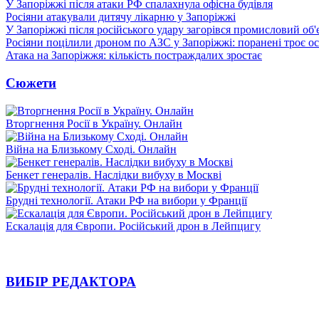
У Запоріжжі після атаки РФ спалахнула офісна будівля
Росіяни атакували дитячу лікарню у Запоріжжі
У Запоріжжі після російського удару загорівся промисловий об'
Росіяни поцілили дроном по АЗС у Запоріжжі: поранені троє ос
Атака на Запоріжжя: кількість постраждалих зростає
Сюжети
Вторгнення Росії в Україну. Онлайн
Війна на Близькому Сході. Онлайн
Бенкет генералів. Наслідки вибуху в Москві
Брудні технології. Атаки РФ на вибори у Франції
Ескалація для Європи. Російський дрон в Лейпцигу
ВИБІР РЕДАКТОРА