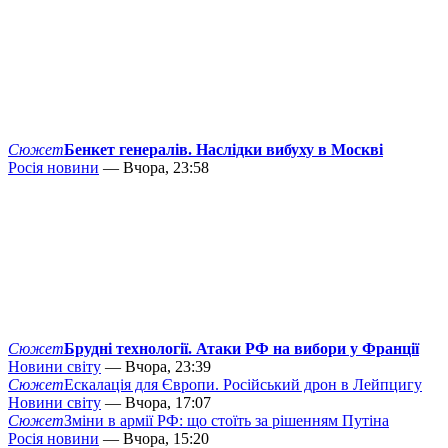
Сюжет
Бенкет генералів. Наслідки вибуху в Москві
Росія новини
— Вчора, 23:58
Сюжет
Брудні технології. Атаки РФ на вибори у Франції
Новини світу
— Вчора, 23:39
Сюжет
Ескалація для Європи. Російський дрон в Лейпцигу
Новини світу
— Вчора, 17:07
Сюжет
Зміни в армії РФ: що стоїть за рішенням Путіна
Росія новини
— Вчора, 15:20