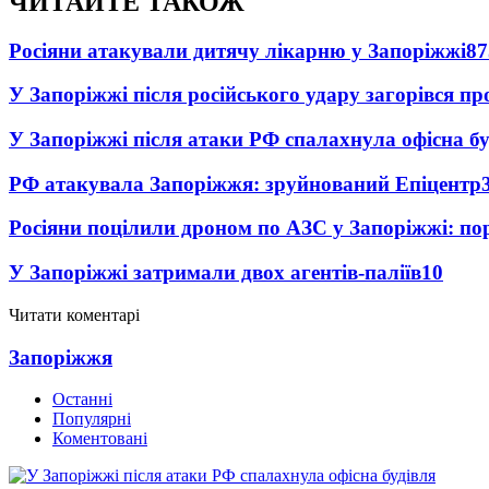
ЧИТАЙТЕ ТАКОЖ
Росіяни атакували дитячу лікарню у Запоріжжі
87
У Запоріжжі після російського удару загорівся п
У Запоріжжі після атаки РФ спалахнула офісна бу
РФ атакувала Запоріжжя: зруйнований Епіцентр
Росіяни поцілили дроном по АЗС у Запоріжжі: пор
У Запоріжжі затримали двох агентів-паліїв
10
Читати коментарі
Запоріжжя
Останні
Популярні
Коментовані