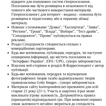
відкрите для пошукових систем гіперпосилання .
Посилання має бути розміщена в незалежності від
повного або часткового використання матеріалів.
Гіперпосилання ( для інтернет - видань) - повинна бути
розміщена в підзаголовку або в першому абзаці
матеріалу.
Новини з позначками "Думка", "Експертиза", "Заява",
"Регіони", "Гроші", "Влада", "Вибори", "Тест-драйв",
"Спецпроекти", "Промо" публікуються на правах
реклами.
Розділ Спецпроекти створюється спільно з
комерційними партнерами.
Будь яке копіювання, публікація, передрук, чи наступне
поширення інформації, що містить посилання на
"Інтерфакс-Україна", EPA / UPG, суворо забороняється.
Власник веб-сторінки в розділі Я-Корреспондент є автор
публікації.
Будь-яке копіювання, передрук та відтворення
фотографічних творів та/або аудіовізуальних творів
правовласника Getty Images - суворо забороняється.
Матеріали сайту korrespondent.net призначені для осіб
старше 21 року (21+). Участь в азартних іграх може
викликати ігрову залежність. Дотримуйтесь правил
(принципів) відповідальної гри. При виявленні перших
ознак залежності негайно зверніться до спеціаліста.