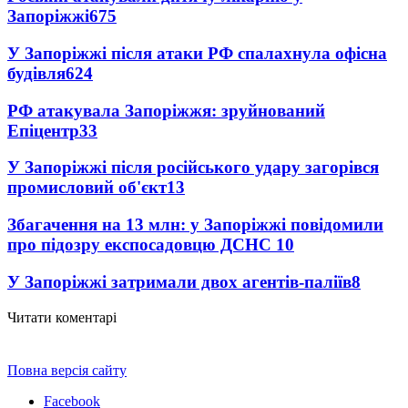
Запоріжжі
675
У Запоріжжі після атаки РФ спалахнула офісна
будівля
624
РФ атакувала Запоріжжя: зруйнований
Епіцентр
33
У Запоріжжі після російського удару загорівся
промисловий об'єкт
13
Збагачення на 13 млн: у Запоріжжі повідомили
про підозру експосадовцю ДСНС
10
У Запоріжжі затримали двох агентів-паліїв
8
Читати коментарі
Повна версія сайту
Facebook