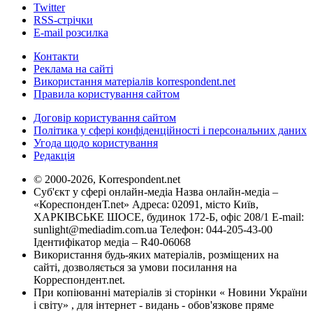
Twitter
RSS-стрічки
E-mail розсилка
Контакти
Реклама на сайті
Використання матеріалів korrespondent.net
Правила користування сайтом
Договір користування сайтом
Політика у сфері конфіденційності і персональних даних
Угода щодо користування
Редакція
© 2000-2026, Korrespondent.net
Суб'єкт у сфері онлайн-медіа Назва онлайн-медіа –
«КореспонденТ.net» Адреса: 02091, місто Київ,
ХАРКІВСЬКЕ ШОСЕ, будинок 172-Б, офіс 208/1 E-mail:
sunlight@mediadim.com.ua
Телефон: 044-205-43-00
Ідентифікатор медіа – R40-06068
Використання будь-яких матеріалів, розміщених на
сайті, дозволяється за умови посилання на
Корреспондент.net.
При копіюванні матеріалів зі сторінки « Новини України
і світу» , для інтернет - видань - обов'язкове пряме