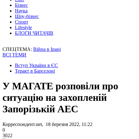
Бізнес
Наука
Шоу-бізнес
Спорт
Lifestyle
БЛОГИ ЧИТАЧІВ
СПЕЦТЕМА:
Війна в Ірані
ВСІ ТЕМИ
Вступ України в ЄС
Теракт в Барселоні
У МАГАТЕ розповіли про
ситуацію на захопленій
Запорізькій АЕС
Корреспондент.net, 18 березня 2022, 11:22
0
3022