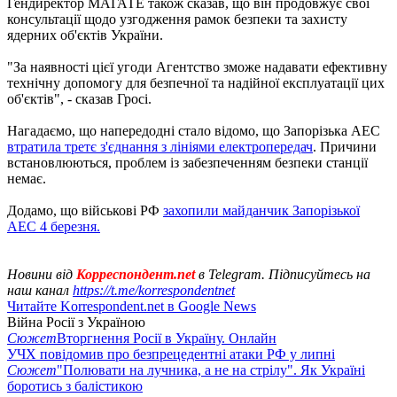
Гендиректор МАГАТЕ також сказав, що він продовжує свої
консультації щодо узгодження рамок безпеки та захисту
ядерних об'єктів України.
"За наявності цієї угоди Агентство зможе надавати ефективну
технічну допомогу для безпечної та надійної експлуатації цих
об'єктів", - сказав Гросі.
Нагадаємо, що напередодні стало відомо, що Запорізька АЕС
втратила третє з'єднання з лініями електропередач
. Причини
встановлюються, проблем із забезпеченням безпеки станції
немає.
Додамо, що військові РФ
захопили майданчик Запорізької
АЕС 4 березня.
Новини від
Корреспондент.net
в Telegram. Підписуйтесь на
наш канал
https://t.me/korrespondentnet
Читайте Korrespondent.net в Google News
Війна Росії з Україною
Сюжет
Вторгнення Росії в Україну. Онлайн
УЧХ повідомив про безпрецедентні атаки РФ у липні
Сюжет
"Полювати на лучника, а не на стрілу". Як Україні
боротись з балістикою