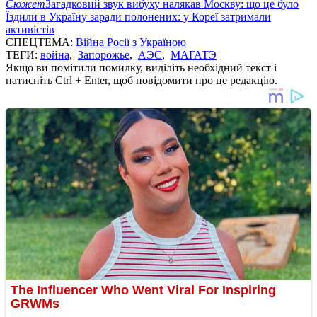
Сюжет
Загадковий звук вибуху налякав Москву: що це було
Їздили в Україну заради полонених: у Кореї затримали
активістів
СПЕЦТЕМА:
Війна Росії з Україною
ТЕГИ:
война
,
Запорожье
,
АЭС
,
МАГАТЭ
Якщо ви помітили помилку, виділіть необхідний текст і
натисніть Ctrl + Enter, щоб повідомити про це редакцію.