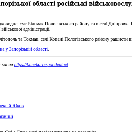
порізької області російські військовос
дководне, смт Більмак Пологівського району та в селі Дніпровка
військової адміністрації.
ітополь та Токмак, селі Копані Пологівського району рашисти в
ка у Запорізькій області
.
ш канал
https://t.me/korrespondentnet
лексій Юков
'язниці