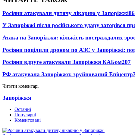
Росіяни атакували дитячу лікарню у Запоріжжі
86
У Запоріжжі після російського удару загорівся п
Атака на Запоріжжя: кількість постраждалих зро
Росіяни поцілили дроном по АЗС у Запоріжжі: пор
Росіяни вдруге атакували Запоріжжя КАБом
207
РФ атакувала Запоріжжя: зруйнований Епіцентр
Читати коментарі
Запоріжжя
Останні
Популярні
Коментовані