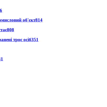
6
ромисловий об'єкт
814
стає
808
анені троє осіб
351
31