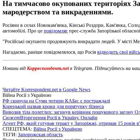
На тимчасово окупованих територіях За
мародерством та викраденнями.
Росіяни в селах Новокам'янка, Кінські Роздори, Кам'янка, Соло
автомобілі. Про це
повідомляє
прес-служба Запорізької обласної 
"Російські окупанти продовжують викрадати людей. У місті Мел
Нагадаємо, раніше повідомлялося, що Росія
відводить свої війсь
Новини від
Корреспондент.net
в Telegram. Підписуйтесь на на
Читайте Korrespondent.net в Google News
Війна Росії з Україною
РФ скинула на Суми чотири КАБи: є постраждалі
Корецький назвав кроки для порятунку бізнеса
Вивозив тіла полеглих: загинув керівник пошукового загону О
Сюжет
Вторгнення Росії в Україну. Онлайн
Агент РФ, який готував теракт у Запоріжжі, отримав 15 років в
СПЕЦТЕМА:
Війна Росії з Україною
ТЕГИ:
Запорожская область