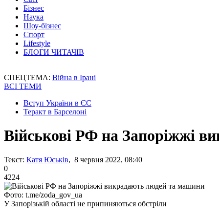
Бізнес
Наука
Шоу-бізнес
Спорт
Lifestyle
БЛОГИ ЧИТАЧІВ
СПЕЦТЕМА:
Війна в Ірані
ВСІ ТЕМИ
Вступ України в ЄС
Теракт в Барселоні
Військові РФ на Запоріжжі в
Текст:
Катя Юськів
, 8 червня 2022, 08:40
0
4224
Фото: t.me/zoda_gov_ua
У Запорізькій області не припиняються обстріли