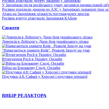
Росіяни атакували дитячу лікарню у Запоріжжі
У Запоріжжі після російського удару загорівся промисловий об'
Росіяни поцілили дроном по АЗС у Запоріжжі: поранені троє ос
Атака на Запоріжжя: кількість постраждалих зростає
Росіяни вдруге атакували Запоріжжя КАБом
Сюжети
Диверсія в Лейпцигу. Дрон біля українського літака
"Намагаються зламати Київ". Реакція Заходу на удар
Вторгнення Росії в Україну. Онлайн
Війна на Близькому Сході. Онлайн
Підсумки 4.8: Сафарі у Херсоні і підсумки операції
ВИБІР РЕДАКТОРА