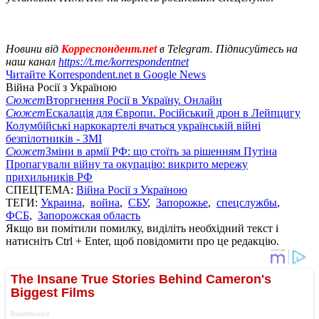
Новини від
Корреспондент.net
в Telegram. Підписуйтесь на
наш канал
https://t.me/korrespondentnet
Читайте Korrespondent.net в Google News
Війна Росії з Україною
Сюжет
Вторгнення Росії в Україну. Онлайн
Сюжет
Ескалація для Європи. Російський дрон в Лейпцигу
Колумбійські наркокартелі вчаться українській війні
безпілотників - ЗМІ
Сюжет
Зміни в армії РФ: що стоїть за рішенням Путіна
Пропагували війну та окупацію: викрито мережу
прихильників РФ
СПЕЦТЕМА:
Війна Росії з Україною
ТЕГИ:
Украина
,
война
,
СБУ
,
Запорожье
,
спецслужбы
,
ФСБ
,
Запорожская область
Якщо ви помітили помилку, виділіть необхідний текст і
натисніть Ctrl + Enter, щоб повідомити про це редакцію.