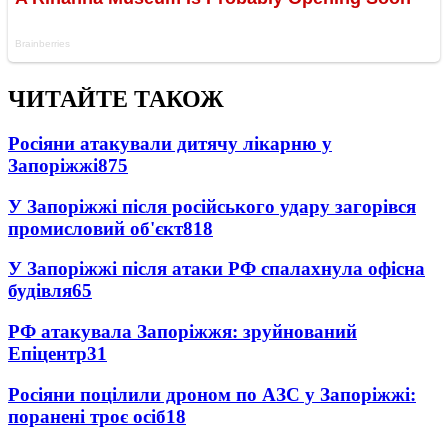
ЧИТАЙТЕ ТАКОЖ
Росіяни атакували дитячу лікарню у
Запоріжжі
875
У Запоріжжі після російського удару загорівся
промисловий об'єкт
818
У Запоріжжі після атаки РФ спалахнула офісна
будівля
65
РФ атакувала Запоріжжя: зруйнований
Епіцентр
31
Росіяни поцілили дроном по АЗС у Запоріжжі:
поранені троє осіб
18