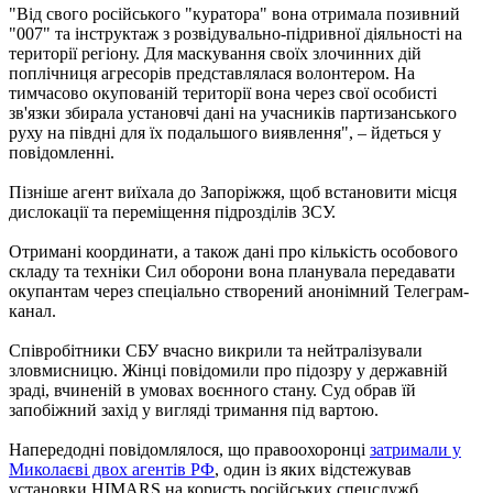
"Від свого російського "куратора" вона отримала позивний
"007" та інструктаж з розвідувально-підривної діяльності на
території регіону. Для маскування своїх злочинних дій
поплічниця агресорів представлялася волонтером. На
тимчасово окупованій території вона через свої особисті
зв'язки збирала установчі дані на учасників партизанського
руху на півдні для їх подальшого виявлення", – йдеться у
повідомленні.
Пізніше агент виїхала до Запоріжжя, щоб встановити місця
дислокації та переміщення підрозділів ЗСУ.
Отримані координати, а також дані про кількість особового
складу та техніки Сил оборони вона планувала передавати
окупантам через спеціально створений анонімний Телеграм-
канал.
Співробітники СБУ вчасно викрили та нейтралізували
зловмисницю. Жінці повідомили про підозру у державній
зраді, вчиненій в умовах воєнного стану. Суд обрав їй
запобіжний захід у вигляді тримання під вартою.
Напередодні повідомлялося, що правоохоронці
затримали у
Миколаєві двох агентів РФ
, один із яких відстежував
установки HIMARS на користь російських спецслужб.