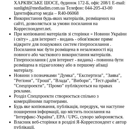
ХАРКІВСЬКЕ ШОСЕ, будинок 172-Б, офіс 208/1 E-mail:
sunlight@mediadim.com.ua
Телефон: 044-205-43-00
Ідентифікатор медіа – R40-06068
Використання будь-яких матеріалів, розміщених на
сайті, дозволяється за умови посилання на
Корреспондент.net.
При копіюванні матеріалів зі сторінки « Новини України
і світу» , для інтернет - видань - обов'язкове пряме
відкрите для пошукових систем гіперпосилання .
Посилання має бути розміщена в незалежності від
повного або часткового використання матеріалів.
Гіперпосилання ( для інтернет - видань) - повинна бути
розміщена в підзаголовку або в першому абзаці
матеріалу.
Новини з позначками "Думка", "Експертиза", "Заява",
"Регіони", "Гроші", "Влада", "Вибори", "Тест-драйв",
"Спецпроекти", "Промо" публікуються на правах
реклами.
Розділ Спецпроекти створюється спільно з
комерційними партнерами.
Будь яке копіювання, публікація, передрук, чи наступне
поширення інформації, що містить посилання на
"Інтерфакс-Україна", EPA / UPG, суворо забороняється.
Власник веб-сторінки в розділі Я-Корреспондент є автор
публікації.