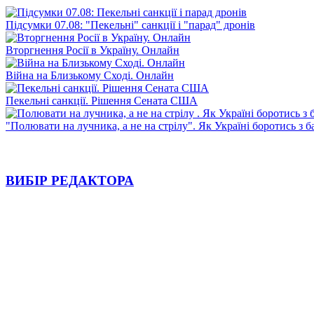
Підсумки 07.08: "Пекельні" санкції і "парад" дронів
Вторгнення Росії в Україну. Онлайн
Війна на Близькому Сході. Онлайн
Пекельні санкції. Рішення Сената США
"Полювати на лучника, а не на стрілу". Як Україні боротись з 
ВИБІР РЕДАКТОРА