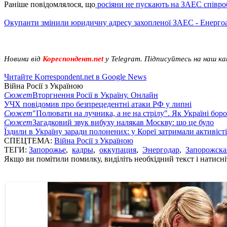
Раніше повідомлялося, що
росіяни не пускають на ЗАЕС співроб
Окупанти змінили юридичну адресу захопленої ЗАЕС - Енерго
Новини від
Кореспондент.net
у Telegram. Підписуйтесь на наш к
Читайте Korrespondent.net в Google News
Війна Росії з Україною
Сюжет
Вторгнення Росії в Україну. Онлайн
УЧХ повідомив про безпрецедентні атаки РФ у липні
Сюжет
"Полювати на лучника, а не на стрілу". Як Україні бор
Сюжет
Загадковий звук вибуху налякав Москву: що це було
Їздили в Україну заради полонених: у Кореї затримали активіст
СПЕЦТЕМА:
Війна Росії з Україною
ТЕГИ:
Запорожье
,
кадры
,
оккупация
,
Энергодар
,
Запорожска
Якщо ви помітили помилку, виділіть необхідний текст і натисніт