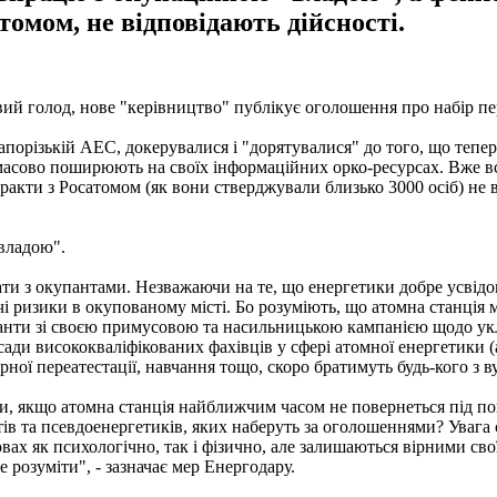
томом, не відповідають дійсності.
овий голод, нове "керівництво" публікує оголошення про набір п
апорізькій АЕС, докерувалися і "дорятувалися" до того, що тепе
масово поширюють на своїх інформаційних орко-ресурсах. Вже в
ракти з Росатомом (як вони стверджували близько 3000 осіб) не в
"владою".
и з окупантами. Незважаючи на те, що енергетики добре усвідомлю
ючі ризики в окупованому місті. Бо розуміють, що атомна станція 
купанти зі своєю примусовою та насильницькою кампанією щодо ук
ади висококваліфікованих фахівців у сфері атомної енергетики (а 
рної переатестації, навчання тощо, скоро братимуть будь-кого з в
, якщо атомна станція найближчим часом не повернеться під повн
ів та псевдоенергетиків, яких наберуть за оголошеннями? Увага с
ах як психологічно, так і фізично, але залишаються вірними своїй
 розуміти", - зазначає мер Енергодару.