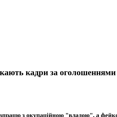
кають кадри за оголошеннями
івпрацю з окупаційною "владою", а фейк