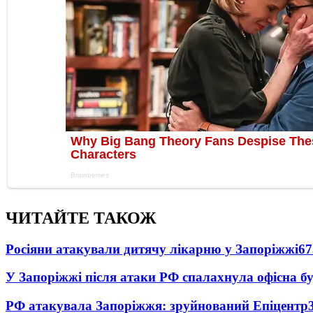
ЧИТАЙТЕ ТАКОЖ
Росіяни атакували дитячу лікарню у Запоріжжі
67
У Запоріжжі після атаки РФ спалахнула офісна бу
РФ атакувала Запоріжжя: зруйнований Епіцентр