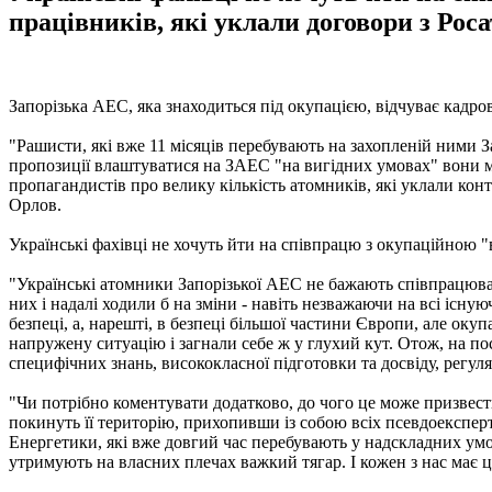
працівників, які уклали договори з Роса
Запорізька АЕС, яка знаходиться під окупацією, відчуває кадр
"Рашисти, які вже 11 місяців перебувають на захопленій ними З
пропозиції влаштуватися на ЗАЕС "на вигідних умовах" вони 
пропагандистів про велику кількість атомників, які уклали конт
Орлов.
Українські фахівці не хочуть йти на співпрацю з окупаційною 
"Українські атомники Запорізької АЕС не бажають співпрацюват
них і надалі ходили б на зміни - навіть незважаючи на всі існу
безпеці, а, нарешті, в безпеці більшої частини Європи, але о
напружену ситуацію і загнали себе ж у глухий кут. Отож, на пос
специфічних знань, висококласної підготовки та досвіду, регуля
"Чи потрібно коментувати додатково, до чого це може призвести
покинуть її територію, прихопивши із собою всіх псевдоексперт
Енергетики, які вже довгий час перебувають у надскладних умов
утримують на власних плечах важкий тягар. І кожен з нас має це