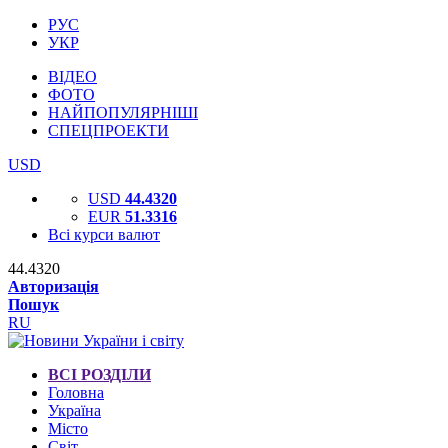
РУС
УКР
ВІДЕО
ФОТО
НАЙПОПУЛЯРНІШІ
СПЕЦПРОЕКТИ
USD
USD
44.4320
EUR
51.3316
Всі курси валют
44.4320
Авторизація
Пошук
RU
ВСІ РОЗДІЛИ
Головна
Україна
Місто
Світ