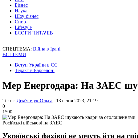
Бізнес
Наука
Шоу-бізнес
Спорт
Lifestyle
БЛОГИ ЧИТАЧІВ
СПЕЦТЕМА:
Війна в Ірані
ВСІ ТЕМИ
Вступ України в ЄС
Теракт в Барселоні
Мер Енергодара: На ЗАЕС шу
Текст:
Дем'янчук Ольга
, 13 січня 2023, 21:19
0
1590
Російські військові на ЗАЕС
Українські фахівці не хочуть йти на сп