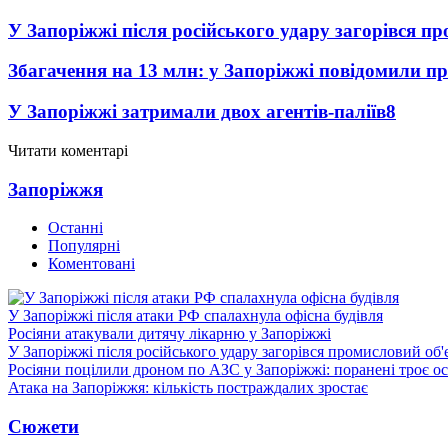
У Запоріжжі після російського удару загорівся п
Збагачення на 13 млн: у Запоріжжі повідомили 
У Запоріжжі затримали двох агентів-паліїв
8
Читати коментарі
Запоріжжя
Останні
Популярні
Коментовані
У Запоріжжі після атаки РФ спалахнула офісна будівля
Росіяни атакували дитячу лікарню у Запоріжжі
У Запоріжжі після російського удару загорівся промисловий об'
Росіяни поцілили дроном по АЗС у Запоріжжі: поранені троє ос
Атака на Запоріжжя: кількість постраждалих зростає
Сюжети