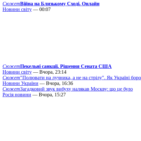
Сюжет
Війна на Близькому Сході. Онлайн
Новини світу
— 00:07
Сюжет
Пекельні санкції. Рішення Сената США
Новини світу
— Вчора, 23:14
Сюжет
"Полювати на лучника, а не на стрілу". Як Україні бор
Новини України
— Вчора, 16:36
Сюжет
Загадковий звук вибуху налякав Москву: що це було
Росія новини
— Вчора, 15:27