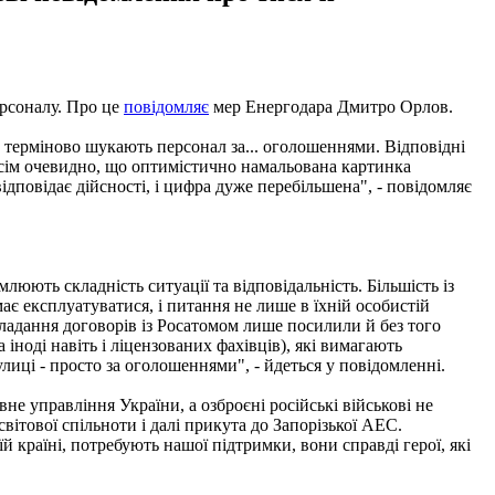
ерсоналу. Про це
повідомляє
мер Енергодара Дмитро Орлов.
р терміново шукають персонал за... оголошеннями. Відповідні
сім очевидно, що оптимістично намальована картинка
ідповідає дійсності, і цифра дуже перебільшена", - повідомляє
ють складність ситуації та відповідальність. Більшість із
має експлуатуватися, і питання не лише в їхній особистій
ладання договорів із Росатомом лише посилили й без того
іноді навіть і ліцензованих фахівців), які вимагають
улиці - просто за оголошеннями", - йдеться у повідомленні.
е управління України, а озброєні російські військові не
вітової спільноти і далі прикута до Запорізької АЕС.
 країні, потребують нашої підтримки, вони справді герої, які