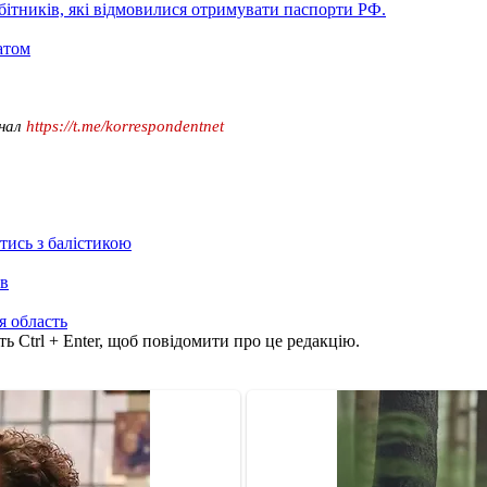
ітників, які відмовилися отримувати паспорти РФ.
атом
анал
https://t.me/korrespondentnet
отись з балістикою
ів
я область
ь Ctrl + Enter, щоб повідомити про це редакцію.