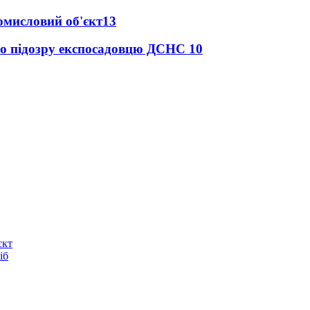
ромисловий об'єкт
13
про підозру експосадовцю ДСНС
10
єкт
іб