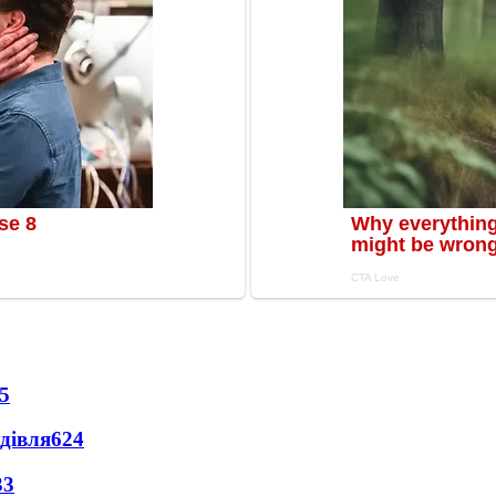
5
дівля
624
33