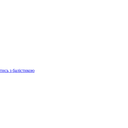
отись з балістикою