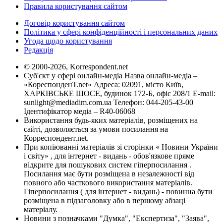
Правила користування сайтом
Договір користування сайтом
Політика у сфері конфіденційності і персональних даних
Угода щодо користування
Редакція
© 2000-2026, Korrespondent.net
Суб'єкт у сфері онлайн-медіа Назва онлайн-медіа –
«КореспонденТ.net» Адреса: 02091, місто Київ,
ХАРКІВСЬКЕ ШОСЕ, будинок 172-Б, офіс 208/1 E-mail:
sunlight@mediadim.com.ua
Телефон: 044-205-43-00
Ідентифікатор медіа – R40-06068
Використання будь-яких матеріалів, розміщених на
сайті, дозволяється за умови посилання на
Корреспондент.net.
При копіюванні матеріалів зі сторінки « Новини України
і світу» , для інтернет - видань - обов'язкове пряме
відкрите для пошукових систем гіперпосилання .
Посилання має бути розміщена в незалежності від
повного або часткового використання матеріалів.
Гіперпосилання ( для інтернет - видань) - повинна бути
розміщена в підзаголовку або в першому абзаці
матеріалу.
Новини з позначками "Думка", "Експертиза", "Заява",