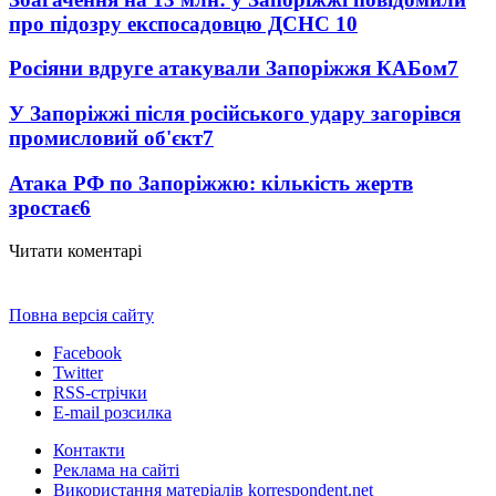
про підозру експосадовцю ДСНС
10
Росіяни вдруге атакували Запоріжжя КАБом
7
У Запоріжжі після російського удару загорівся
промисловий об'єкт
7
Атака РФ по Запоріжжю: кількість жертв
зростає
6
Читати коментарі
Повна версія сайту
Facebook
Twitter
RSS-стрічки
E-mail розсилка
Контакти
Реклама на сайті
Використання матеріалів korrespondent.net