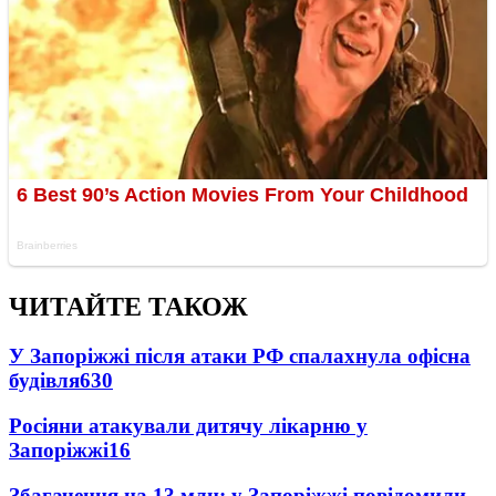
ЧИТАЙТЕ ТАКОЖ
У Запоріжжі після атаки РФ спалахнула офісна
будівля
630
Росіяни атакували дитячу лікарню у
Запоріжжі
16
Збагачення на 13 млн: у Запоріжжі повідомили