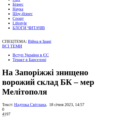
Бізнес
Наука
Шоу-бізнес
Спорт
Lifestyle
БЛОГИ ЧИТАЧІВ
СПЕЦТЕМА:
Війна в Ірані
ВСІ ТЕМИ
Вступ України в ЄС
Теракт в Барселоні
На Запоріжжі знищено
ворожий склад БК – мер
Мелітополя
Текст:
Надтока Світлана
, 18 січня 2023, 14:57
0
4197