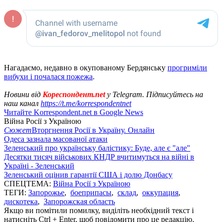
Нагадаємо, недавно в окупованому Бердянську
прогриміли
вибухи і почалася пожежа
.
Новини від
Кореспондент.net
у Telegram. Підписуйтесь на
наш канал
https://t.me/korrespondentnet
Читайте Korrespondent.net в Google News
Війна Росії з Україною
Сюжет
Вторгнення Росії в Україну. Онлайн
Одеса зазнала масованої атаки
Зеленський про українську балістику: Буде, але є "але"
Десятки тисяч військових КНДР вчитимуться на війні в
Україні - Зеленський
Зеленський оцінив гарантії США і долю Донбасу
СПЕЦТЕМА:
Війна Росії з Україною
ТЕГИ:
Запорожье
,
боеприпасы
,
склад
,
оккупация
,
дискотека
,
Запорожская область
Якщо ви помітили помилку, виділіть необхідний текст і
натисніть Ctrl + Enter, щоб повідомити про це редакцію.