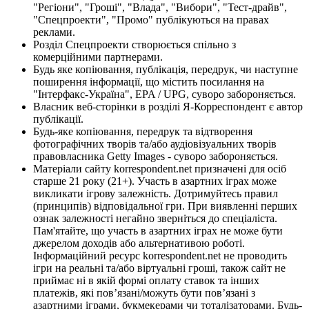
"Регіони", "Гроші", "Влада", "Вибори", "Тест-драйв",
"Спецпроекти", "Промо" публікуються на правах
реклами.
Розділ Спецпроекти створюється спільно з
комерційними партнерами.
Будь яке копіювання, публікація, передрук, чи наступне
поширення інформації, що містить посилання на
"Інтерфакс-Україна", EPA / UPG, суворо забороняється.
Власник веб-сторінки в розділі Я-Корреспондент є автор
публікації.
Будь-яке копіювання, передрук та відтворення
фотографічних творів та/або аудіовізуальних творів
правовласника Getty Images - суворо забороняється.
Матеріали сайту korrespondent.net призначені для осіб
старше 21 року (21+). Участь в азартних іграх може
викликати ігрову залежність. Дотримуйтесь правил
(принципів) відповідальної гри. При виявленні перших
ознак залежності негайно зверніться до спеціаліста.
Пам'ятайте, що участь в азартних іграх не може бути
джерелом доходів або альтернативою роботі.
Інформаційний ресурс korrespondent.net не проводить
ігри на реальні та/або віртуальні гроші, також сайт не
приймає ні в якій формі оплату ставок та інших
платежів, які пов’язані/можуть бути пов’язані з
азартними іграми, букмекерами чи тоталізаторами. Будь-