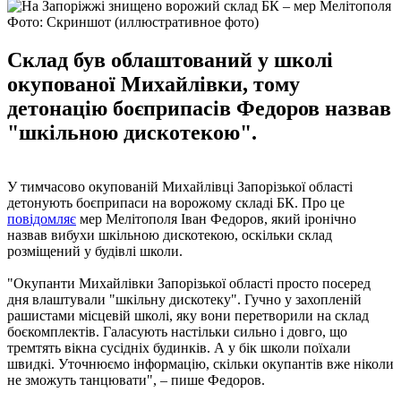
Фото: Скриншот (иллюстративное фото)
Склад був облаштований у школі
окупованої Михайлівки, тому
детонацію боєприпасів Федоров назвав
"шкільною дискотекою".
У тимчасово окупованій Михайлівці Запорізької області
детонують боєприпаси на ворожому складі БК. Про це
повідомляє
мер Мелітополя Іван Федоров, який іронічно
назвав вибухи шкільною дискотекою, оскільки склад
розміщений у будівлі школи.
"Окупанти Михайлівки Запорізької області просто посеред
дня влаштували "шкільну дискотеку". Гучно у захопленій
рашистами місцевій школі, яку вони перетворили на склад
боєкомплектів. Галасують настільки сильно і довго, що
тремтять вікна сусідніх будинків. А у бік школи поїхали
швидкі. Уточнюємо інформацію, скільки окупантів вже ніколи
не зможуть танцювати", – пише Федоров.