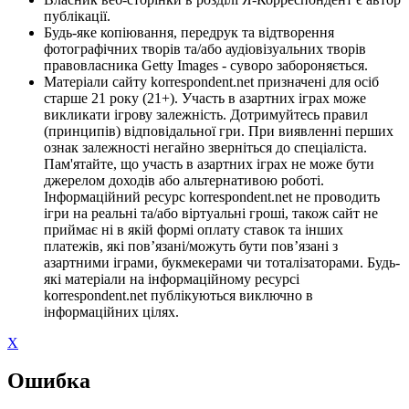
публікації.
Будь-яке копіювання, передрук та відтворення
фотографічних творів та/або аудіовізуальних творів
правовласника Getty Images - суворо забороняється.
Матеріали сайту korrespondent.net призначені для осіб
старше 21 року (21+). Участь в азартних іграх може
викликати ігрову залежність. Дотримуйтесь правил
(принципів) відповідальної гри. При виявленні перших
ознак залежності негайно зверніться до спеціаліста.
Пам'ятайте, що участь в азартних іграх не може бути
джерелом доходів або альтернативою роботі.
Інформаційний ресурс korrespondent.net не проводить
ігри на реальні та/або віртуальні гроші, також сайт не
приймає ні в якій формі оплату ставок та інших
платежів, які пов’язані/можуть бути пов’язані з
азартними іграми, букмекерами чи тоталізаторами. Будь-
які матеріали на інформаційному ресурсі
korrespondent.net публікуються виключно в
інформаційних цілях.
X
Ошибка