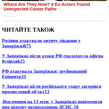
ЧИТАЙТЕ ТАКОЖ
Росіяни атакували дитячу лікарню у
Запоріжжі
675
У Запоріжжі після атаки РФ спалахнула офісна
будівля
625
РФ атакувала Запоріжжя: зруйнований
Епіцентр
33
У Запоріжжі після російського удару загорівся
промисловий об'єкт
13
Збагачення на 13 млн: у Запоріжжі повідомили
про підозру експосадовцю ДСНС
10