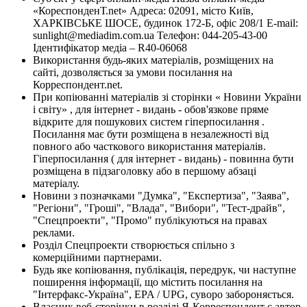
«КореспонденТ.net» Адреса: 02091, місто Київ,
ХАРКІВСЬКЕ ШОСЕ, будинок 172-Б, офіс 208/1 E-mail:
sunlight@mediadim.com.ua
Телефон: 044-205-43-00
Ідентифікатор медіа – R40-06068
Використання будь-яких матеріалів, розміщених на
сайті, дозволяється за умови посилання на
Корреспондент.net.
При копіюванні матеріалів зі сторінки « Новини України
і світу» , для інтернет - видань - обов'язкове пряме
відкрите для пошукових систем гіперпосилання .
Посилання має бути розміщена в незалежності від
повного або часткового використання матеріалів.
Гіперпосилання ( для інтернет - видань) - повинна бути
розміщена в підзаголовку або в першому абзаці
матеріалу.
Новини з позначками "Думка", "Експертиза", "Заява",
"Регіони", "Гроші", "Влада", "Вибори", "Тест-драйв",
"Спецпроекти", "Промо" публікуються на правах
реклами.
Розділ Спецпроекти створюється спільно з
комерційними партнерами.
Будь яке копіювання, публікація, передрук, чи наступне
поширення інформації, що містить посилання на
"Інтерфакс-Україна", EPA / UPG, суворо забороняється.
Власник веб-сторінки в розділі Я-Корреспондент є автор