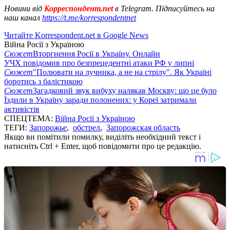
Новини від
Корреспондент.net
в Telegram. Підписуйтесь на
наш канал
https://t.me/korrespondentnet
Читайте Korrespondent.net в Google News
Війна Росії з Україною
Сюжет
Вторгнення Росії в Україну. Онлайн
УЧХ повідомив про безпрецедентні атаки РФ у липні
Сюжет
"Полювати на лучника, а не на стрілу". Як Україні
боротись з балістикою
Сюжет
Загадковий звук вибуху налякав Москву: що це було
Їздили в Україну заради полонених: у Кореї затримали
активістів
СПЕЦТЕМА:
Війна Росії з Україною
ТЕГИ:
Запорожье
,
обстрел
,
Запорожская область
Якщо ви помітили помилку, виділіть необхідний текст і
натисніть Ctrl + Enter, щоб повідомити про це редакцію.