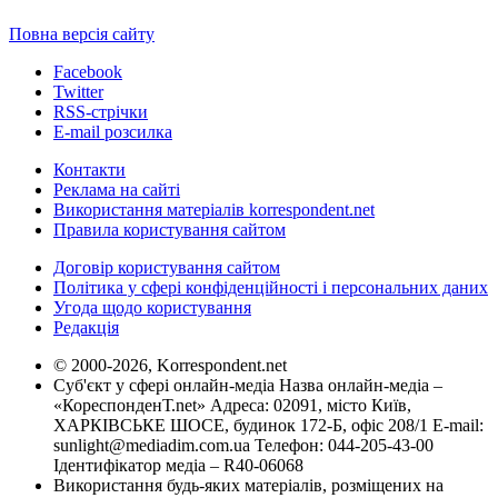
Повна версія сайту
Facebook
Twitter
RSS-стрічки
E-mail розсилка
Контакти
Реклама на сайті
Використання матеріалів korrespondent.net
Правила користування сайтом
Договір користування сайтом
Політика у сфері конфіденційності і персональних даних
Угода щодо користування
Редакція
© 2000-2026, Korrespondent.net
Суб'єкт у сфері онлайн-медіа Назва онлайн-медіа –
«КореспонденТ.net» Адреса: 02091, місто Київ,
ХАРКІВСЬКЕ ШОСЕ, будинок 172-Б, офіс 208/1 E-mail:
sunlight@mediadim.com.ua
Телефон: 044-205-43-00
Ідентифікатор медіа – R40-06068
Використання будь-яких матеріалів, розміщених на