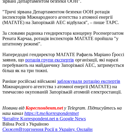
зірвані Департаментом безпеки ООН".
"Тричі зірвана Департаментом безпеки ООН ротація
інспекторів Міжнародного агентства з атомної енергії
(МАГАТЕ) на Запорізькій АЕС відбулася", – пише ТАРС.
За словами радника гендиректора концерну Росенергоатом
Рената Карчаа, ротація інспекторів МАГАТЕ пройшла "у
штатному режимі".
Напередодні гендиректор МАГАТЕ Рафаель Маріано Ґроссі
заявив, що
ротація групи експертів
організації, які наразі
перебувають на майданчику Запорізької АЕС, затримується
більш як на три тижні.
Раніше російські військові
заблокували ротацію експертів
Міжнародного агентства з атомної енергії (МАГАТЕ) на
тимчасово окупованій Запорізькій атомній електростанції.
Новини від
Кореспондент.net
у Telegram. Підписуйтесь на
наш канал
https://t.me/korrespondentnet
Читайте Korrespondent.net в Google News
Війна Росії з Україною
Сюжет
Вторгнення Росії в Україну. Онлайн