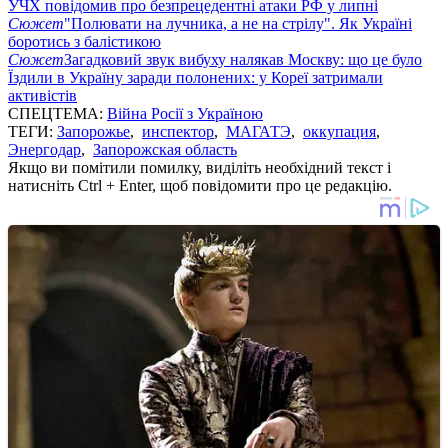
УЧХ повідомив про безпрецедентні атаки РФ у липні
Сюжет
"Полювати на лучника, а не на стрілу". Як Україні
боротись з балістикою
Сюжет
Загадковий звук вибуху налякав Москву: що це було
Їздили в Україну заради полонених: у Кореї затримали
активістів
СПЕЦТЕМА:
Війна Росії з Україною
ТЕГИ:
Запорожье
,
инспектор
,
МАГАТЭ
,
оккупация
,
Энергодар
,
Запорожская область
Якщо ви помітили помилку, виділіть необхідний текст і
натисніть Ctrl + Enter, щоб повідомити про це редакцію.