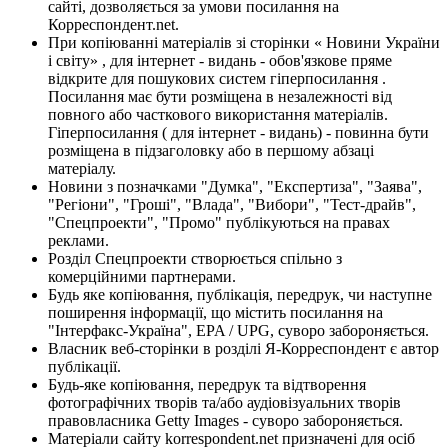
сайті, дозволяється за умови посилання на
Корреспондент.net.
При копіюванні матеріалів зі сторінки « Новини України
і світу» , для інтернет - видань - обов'язкове пряме
відкрите для пошукових систем гіперпосилання .
Посилання має бути розміщена в незалежності від
повного або часткового використання матеріалів.
Гіперпосилання ( для інтернет - видань) - повинна бути
розміщена в підзаголовку або в першому абзаці
матеріалу.
Новини з позначками "Думка", "Експертиза", "Заява",
"Регіони", "Гроші", "Влада", "Вибори", "Тест-драйв",
"Спецпроекти", "Промо" публікуються на правах
реклами.
Розділ Спецпроекти створюється спільно з
комерційними партнерами.
Будь яке копіювання, публікація, передрук, чи наступне
поширення інформації, що містить посилання на
"Інтерфакс-Україна", EPA / UPG, суворо забороняється.
Власник веб-сторінки в розділі Я-Корреспондент є автор
публікації.
Будь-яке копіювання, передрук та відтворення
фотографічних творів та/або аудіовізуальних творів
правовласника Getty Images - суворо забороняється.
Матеріали сайту korrespondent.net призначені для осіб