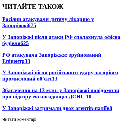
ЧИТАЙТЕ ТАКОЖ
Росіяни атакували дитячу лікарню у
Запоріжжі
675
У Запоріжжі після атаки РФ спалахнула офісна
будівля
625
РФ атакувала Запоріжжя: зруйнований
Епіцентр
33
У Запоріжжі після російського удару загорівся
промисловий об'єкт
13
Збагачення на 13 млн: у Запоріжжі повідомили
про підозру експосадовцю ДСНС
10
У Запоріжжі затримали двох агентів-паліїв
8
Читати коментарі