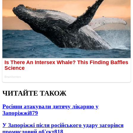
ЧИТАЙТЕ ТАКОЖ
Росіяни атакували дитячу лікарню у
Запоріжжі
879
У Запоріжжі після російського удару загорівся
промисловий об'єкт
818