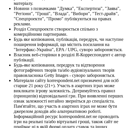
матеріалу.
Новини з позначками "Думка", "Експертиза", "Заява",
"Регіони", "Гроші", "Влада", "Вибори", "Тест-драйв",
"Спецпроекти", "Промо" публікуються на правах
реклами.
Розділ Спецпроекти створюється спільно з
комерційними партнерами.
Будь яке копіювання, публікація, передрук, чи наступне
поширення інформації, що містить посилання на
"Інтерфакс-Україна", EPA / UPG, суворо забороняється.
Власник веб-сторінки в розділі Я-Корреспондент є автор
публікації.
Будь-яке копіювання, передрук та відтворення
фотографічних творів та/або аудіовізуальних творів
правовласника Getty Images - суворо забороняється.
Матеріали сайту korrespondent.net призначені для осіб
старше 21 року (21+). Участь в азартних іграх може
викликати ігрову залежність. Дотримуйтесь правил
(принципів) відповідальної гри. При виявленні перших
ознак залежності негайно зверніться до спеціаліста.
Пам'ятайте, що участь в азартних іграх не може бути
джерелом доходів або альтернативою роботі.
Інформаційний ресурс korrespondent.net не проводить
ігри на реальні та/або віртуальні гроші, також сайт не
приймає ні в якій формі оплату ставок та інших