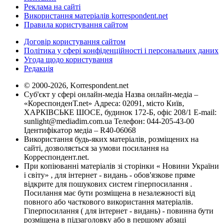
Реклама на сайті
Використання матеріалів korrespondent.net
Правила користування сайтом
Договір користування сайтом
Політика у сфері конфіденційності і персональних даних
Угода щодо користування
Редакція
© 2000-2026, Korrespondent.net
Суб'єкт у сфері онлайн-медіа Назва онлайн-медіа –
«КореспонденТ.net» Адреса: 02091, місто Київ,
ХАРКІВСЬКЕ ШОСЕ, будинок 172-Б, офіс 208/1 E-mail:
sunlight@mediadim.com.ua
Телефон: 044-205-43-00
Ідентифікатор медіа – R40-06068
Використання будь-яких матеріалів, розміщених на
сайті, дозволяється за умови посилання на
Корреспондент.net.
При копіюванні матеріалів зі сторінки « Новини України
і світу» , для інтернет - видань - обов'язкове пряме
відкрите для пошукових систем гіперпосилання .
Посилання має бути розміщена в незалежності від
повного або часткового використання матеріалів.
Гіперпосилання ( для інтернет - видань) - повинна бути
розміщена в підзаголовку або в першому абзаці