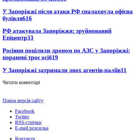
У Запоріжжі після атаки РФ спалахнула офісна
будівля
616
РФ атакувала Запоріжжя: зруйнований
Епіцентр
33
Росіяни поцілили дроном по АЗС у Запоріжжі:
поранені троє осіб
19
У Запоріжжі затримали двох агентів-паліїв
11
Читати коментарі
Повна версія сайту
Facebook
Twitter
RSS-стрічки
E-mail розсилка
Контакти