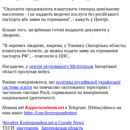
"Окупанти продовжують влаштувати геноцид цивільному
населенню - і не надають медичні послуги без російського
паспорта або заяви на отримання", - кажуть у Центрі.
Більше того, загарбники готові видавати документи у
лікарнях.
"В окремих лікарнях, зокрема, у Токмаку (Запорізька область)
влаштували пункти, де можна подати заяву на отримання
паспорта РФ", - пояснили в ЦНС.
Нагадаємо, у
центрі окупованого Мелітополя
Запорізької
області пролунав вибух.
Раніше повідомлялося, що
політика русифікації української
системи освіти
на тимчасово окупованих територіях є
частиною тактики Росії, спрямованої на викорінення
національної ідентичності.
Новини від
Корреспондент.net
в Telegram. Підписуйтесь на
наш канал
https://t.me/korrespondentnet
Читайте Korrespondent.net в Google News
ТЕГИ:
оккупация
,
Запорожская область