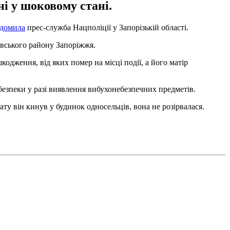
ні у шоковому стані.
ідомила
прес-служба Нацполіції у Запорізькій області.
овського району Запоріжжя.
одження, від яких помер на місці події, а його матір
езпеки у разі виявлення вибухонебезпечних предметів.
ту він кинув у будинок односельців, вона не розірвалася.