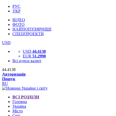
РУС
УКР
ВІДЕО
ФОТО
НАЙПОПУЛЯРНІШІ
СПЕЦПРОЕКТИ
USD
USD
44.4138
EUR
51.2998
Всі курси валют
44.4138
Авторизація
Пошук
RU
ВСІ РОЗДІЛИ
Головна
Україна
Місто
Світ