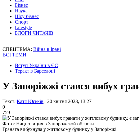
Бізнес
Наука
Шоу-бізнес
Спорт
Lifestyle
БЛОГИ ЧИТАЧІВ
СПЕЦТЕМА:
Війна в Ірані
ВСІ ТЕМИ
Вступ України в ЄС
Теракт в Барселоні
У Запоріжжі стався вибух гра
Текст:
Катя Юськів
, 20 квітня 2023, 13:27
0
759
Фото: Нацполиция в Запорожской области
Граната вибухнула у житловому будинку у Запоріжжі