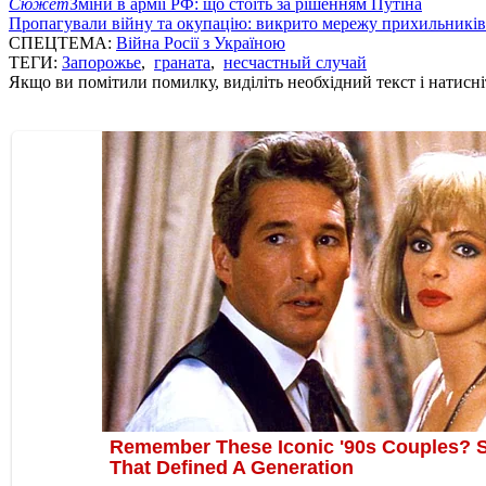
Сюжет
Зміни в армії РФ: що стоїть за рішенням Путіна
Пропагували війну та окупацію: викрито мережу прихильникі
СПЕЦТЕМА:
Війна Росії з Україною
ТЕГИ:
Запорожье
,
граната
,
несчастный случай
Якщо ви помітили помилку, виділіть необхідний текст і натисніт