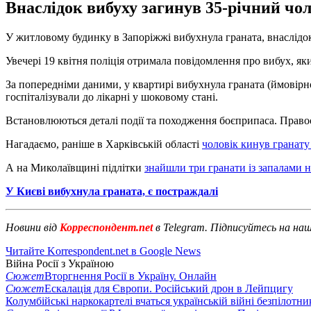
Внаслідок вибуху загинув 35-річний чоло
У житловому будинку в Запоріжжі вибухнула граната, внаслідо
Увечері 19 квітня поліція отримала повідомлення про вибух, я
За попередніми даними, у квартирі вибухнула граната (ймовірно 
госпіталізували до лікарні у шоковому стані.
Встановлюються деталі події та походження боєприпаса. Право
Нагадаємо, раніше в Харківській області
чоловік кинув гранату 
А на Миколаївщині підлітки
знайшли три гранати із запалами 
У Києві вибухнула граната, є постраждалі
Новини від
Корреспондент.net
в Telegram. Підписуйтесь на на
Читайте Korrespondent.net в Google News
Війна Росії з Україною
Сюжет
Вторгнення Росії в Україну. Онлайн
Сюжет
Ескалація для Європи. Російський дрон в Лейпцигу
Колумбійські наркокартелі вчаться українській війні безпілотни