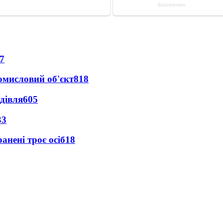
7
ромисловий об'єкт
818
дівля
605
33
анені троє осіб
18