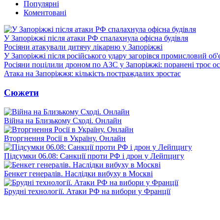
Популярні
Коментовані
У Запоріжжі після атаки РФ спалахнула офісна будівля
Росіяни атакували дитячу лікарню у Запоріжжі
У Запоріжжі після російського удару загорівся промисловий об'
Росіяни поцілили дроном по АЗС у Запоріжжі: поранені троє ос
Атака на Запоріжжя: кількість постраждалих зростає
Сюжети
Війна на Близькому Сході. Онлайн
Вторгнення Росії в Україну. Онлайн
Підсумки 06.08: Санкції проти РФ і дрон у Лейпцигу
Бенкет генералів. Наслідки вибуху в Москві
Брудні технології. Атаки РФ на вибори у Франції