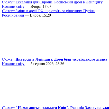
Сюжет
Ескалація для Європи. Російський дрон в Лейпцигу
Новини світу
— Вчора, 17:07
Сюжет
Зміни в армії РФ: що стоїть за рішенням Путіна
Росія новини
— Вчора, 15:20
Сюжет
Диверсія в Лейпцигу. Дрон біля українського літака
Новини світу
— 5 серпня 2026, 23:36
Сюжет
"Намагаються зламати Київ". Реакція Заходу на уда