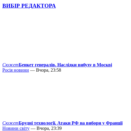
ВИБІР РЕДАКТОРА
Сюжет
Бенкет генералів. Наслідки вибуху в Москві
Росія новини
— Вчора, 23:58
Сюжет
Брудні технології. Атаки РФ на вибори у Франції
Новини світу
— Вчора, 23:39