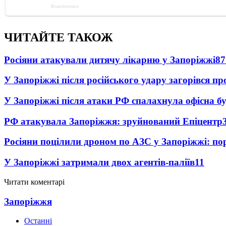
ЧИТАЙТЕ ТАКОЖ
Росіяни атакували дитячу лікарню у Запоріжжі
87
У Запоріжжі після російського удару загорівся п
У Запоріжжі після атаки РФ спалахнула офісна бу
РФ атакувала Запоріжжя: зруйнований Епіцентр
Росіяни поцілили дроном по АЗС у Запоріжжі: пор
У Запоріжжі затримали двох агентів-паліїв
11
Читати коментарі
Запоріжжя
Останні