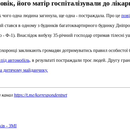
вік, його матір госпіталізували до лікар
к чого одна людина загинула, ще одна - постраждала. Про це
пов
кий стався в одному з будинків багатоквартирного будинку Дніпр
- Ф-1). Внаслідок вибуху 35-річний господар отримав тілесні ушк
охоронці закликають громадян дотримуватись правил особистої б
під автомобіль,
в результаті постраждали троє людей. Другу грана
на дитячому майданчику.
ш канал
https://t.me/korrespondentnet
ків - ЗМІ