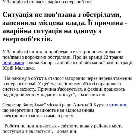
У Запоріжжі сталася аварія на енергооб'єкті
Ситуація не пов'язана з обстрілами,
запевнила місцева влада. Її причина -
аварійна ситуація на одному з
енергообʼєктів.
У Запоріжжі виникли проблеми з електропостачанням не
пов'язані з ворожими обстрілами. Про це вранці 22 травня
повідомив
голова Запорізької обласної військової адміністрації
Юрій Малашко.
"На одному з об'єктів сталося загоряння через перевантаження
в енергосистемі. У цей час на іншому об'єкті спрацювала
система захисту. Причина з'ясовується, а фахівці працюють
над відновленням надання послуг", - зазначив він.
Секретар Запорізької міської ради Анатолій Куртєв
уточнив
,
що енергетики працюють над відновленням
електропостачання з самого ранку.
"Роботи не припиняються - світло та вода у районах міста
поступово зʼявляються", - додав він.