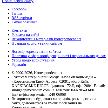
Повна версія сайту
Facebook
Twitter
RSS-стрічки
E-mail розсилка
Контакти
Реклама на сайті
Використання матеріалів korrespondent.net
Правила користування сайтом
Договір користування сайтом
Політика у сфері конфіденційності і персональних даних
Угода щодо користування
Редакція
© 2000-2026, Korrespondent.net
Суб'єкт у сфері онлайн-медіа Назва онлайн-медіа –
«КореспонденТ.net» Адреса: 02091, місто Київ,
ХАРКІВСЬКЕ ШОСЕ, будинок 172-Б, офіс 208/1 E-mail:
sunlight@mediadim.com.ua
Телефон: 044-205-43-00
Ідентифікатор медіа – R40-06068
Використання будь-яких матеріалів, розміщених на
сайті, дозволяється за умови посилання на
Корреспондент.net.