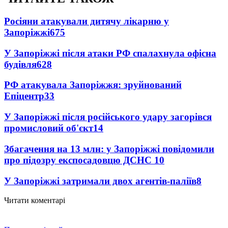
Росіяни атакували дитячу лікарню у
Запоріжжі
675
У Запоріжжі після атаки РФ спалахнула офісна
будівля
628
РФ атакувала Запоріжжя: зруйнований
Епіцентр
33
У Запоріжжі після російського удару загорівся
промисловий об'єкт
14
Збагачення на 13 млн: у Запоріжжі повідомили
про підозру експосадовцю ДСНС
10
У Запоріжжі затримали двох агентів-паліїв
8
Читати коментарі