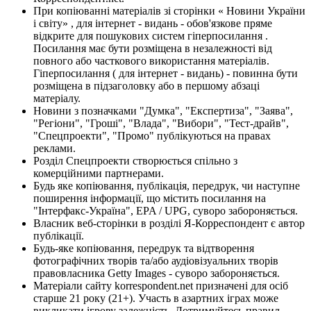
При копіюванні матеріалів зі сторінки « Новини України
і світу» , для інтернет - видань - обов'язкове пряме
відкрите для пошукових систем гіперпосилання .
Посилання має бути розміщена в незалежності від
повного або часткового використання матеріалів.
Гіперпосилання ( для інтернет - видань) - повинна бути
розміщена в підзаголовку або в першому абзаці
матеріалу.
Новини з позначками "Думка", "Експертиза", "Заява",
"Регіони", "Гроші", "Влада", "Вибори", "Тест-драйв",
"Спецпроекти", "Промо" публікуються на правах
реклами.
Розділ Спецпроекти створюється спільно з
комерційними партнерами.
Будь яке копіювання, публікація, передрук, чи наступне
поширення інформації, що містить посилання на
"Інтерфакс-Україна", EPA / UPG, суворо забороняється.
Власник веб-сторінки в розділі Я-Корреспондент є автор
публікації.
Будь-яке копіювання, передрук та відтворення
фотографічних творів та/або аудіовізуальних творів
правовласника Getty Images - суворо забороняється.
Матеріали сайту korrespondent.net призначені для осіб
старше 21 року (21+). Участь в азартних іграх може
викликати ігрову залежність. Дотримуйтесь правил