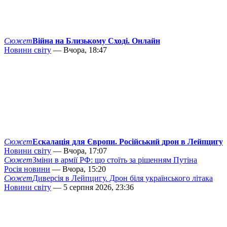
Сюжет
Війна на Близькому Сході. Онлайн
Новини світу
— Вчора, 18:47
Сюжет
Ескалація для Європи. Російський дрон в Лейпцигу
Новини світу
— Вчора, 17:07
Сюжет
Зміни в армії РФ: що стоїть за рішенням Путіна
Росія новини
— Вчора, 15:20
Сюжет
Диверсія в Лейпцигу. Дрон біля українського літака
Новини світу
— 5 серпня 2026, 23:36