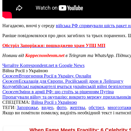
Нагадаємо, вночі у середу
війська РФ спрямували шість ракет 
Раніше повідомлялося про двох загиблих та трьох поранених. Щ
Обстріл Запоріжжя: пошкоджено храм УПЦ МП
Новини від
Корреспондент.net
в Telegram та WhatsApp. Підпис
Читайте Korrespondent.net в Google News
Війна Росії з Україною
Сюжет
Вторгнення Росії в Україну. Онлайн
Сюжет
Ескалація для Європи. Російський дрон в Лейпцигу
Колумбійські наркокартелі вчаться українській війні безпілотни
Сюжет
Зміни в армії РФ: що стоїть за рішенням Путіна
Пропагували війну та окупацію: викрито мережу прихильникі
СПЕЦТЕМА:
Війна Росії з Україною
ТЕГИ:
Запорожье
,
видео
,
фото
,
жертвы
,
обстрел
,
многоэтаж
Якщо ви помітили помилку, виділіть необхідний текст і натисніт