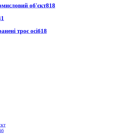
ромисловий об'єкт
818
31
анені троє осіб
18
єкт
іб