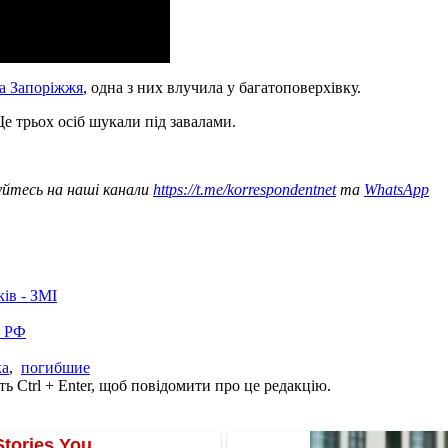
на Запоріжжя
, одна з них влучила у багатоповерхівку.
е трьох осіб шукали під завалами.
уйтесь на наші канали
https://t.me/korrespondentnet
та
WhatsApp
ків - ЗМІ
в РФ
ка
,
погибшие
ь Ctrl + Enter, щоб повідомити про це редакцію.