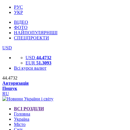
РУС
УКР
ВІДЕО
ФОТО
НАЙПОПУЛЯРНІШІ
СПЕЦПРОЕКТИ
USD
USD
44.4732
EUR
51.3093
Всі курси валют
44.4732
Авторизація
Пошук
RU
ВСІ РОЗДІЛИ
Головна
Україна
Місто
Світ