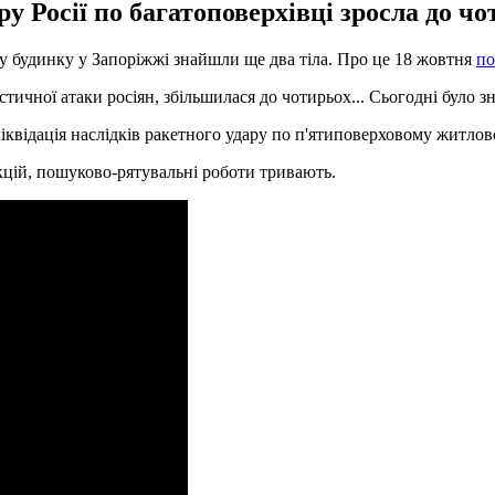
у Росії по багатоповерхівці зросла до чот
у будинку у Запоріжжі знайшли ще два тіла. Про це 18 жовтня
по
тичної атаки росіян, збільшилася до чотирьох... Сьогодні було зн
ліквідація наслідків ракетного удару по п'ятиповерховому житло
цій, пошуково-рятувальні роботи тривають.