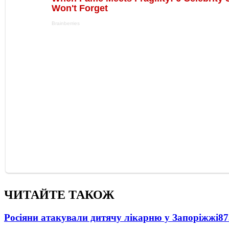
ЧИТАЙТЕ ТАКОЖ
Росіяни атакували дитячу лікарню у Запоріжжі
87