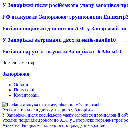
У Запоріжжі після російського удару загорівся п
РФ атакувала Запоріжжя: зруйнований Епіцентр
Росіяни поцілили дроном по АЗС у Запоріжжі: пор
У Запоріжжі затримали двох агентів-паліїв
10
Росіяни вдруге атакували Запоріжжя КАБом
10
Читати коментарі
Запоріжжя
Останні
Популярні
Коментовані
Росіяни атакували дитячу лікарню у Запоріжжі
У Запоріжжі після російського удару загорівся промисловий об'
Росіяни поцілили дроном по АЗС у Запоріжжі: поранені троє ос
Атака на Запоріжжя: кількість постраждалих зростає