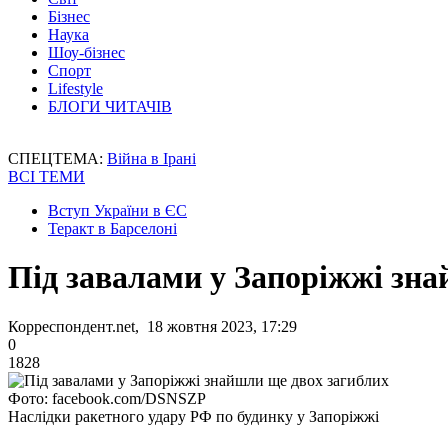
Бізнес
Наука
Шоу-бізнес
Спорт
Lifestyle
БЛОГИ ЧИТАЧІВ
СПЕЦТЕМА:
Війна в Ірані
ВСІ ТЕМИ
Вступ України в ЄС
Теракт в Барселоні
Під завалами у Запоріжжі зна
Корреспондент.net, 18 жовтня 2023, 17:29
0
1828
Фото: facebook.com/DSNSZP
Наслідки ракетного удару РФ по будинку у Запоріжжі