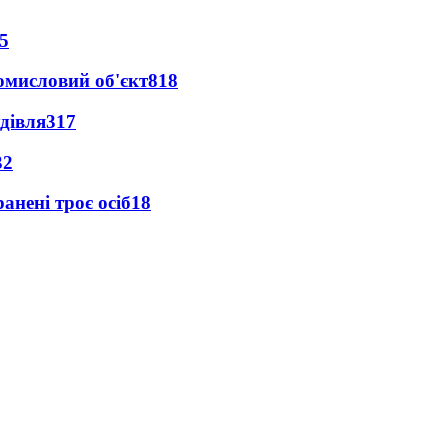
5
ромисловий об'єкт
818
дівля
317
32
анені троє осіб
18