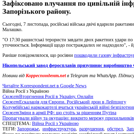
Зафіксовано влучання по цивільній інф
Запорізького району.
Сьогодні, 7 листопада, російські війська двічі вдарили ракета
Малашко.
"О 17:30 рашистські терористи завдати двох ракетних удари по 
уточнюється. Інформації щодо постраждалих не надходило", - 
Раніше повідомлялося, що росіяни
пошкодили газову інфраструк
Нікопольський завод феросплавів призупиняє виробництво ч
Новини від
Корреспондент.net
в Telegram та WhatsApp. Підпис
Читайте Korrespondent.net в Google News
Війна Росії з Україною
Сюжет
Вторгнення Росії в Україну. Онлайн
Сюжет
Ескалація для Європи. Російський дрон в Лейпцигу
Колумбійські наркокартелі вчаться українській війні безпілотни
Сюжет
Зміни в армії РФ: що стоїть за рішенням Путіна
Пропагували війну та окупацію: викрито мережу прихильникі
СПЕЦТЕМА:
Війна Росії з Україною
ТЕГИ:
Запорожье
,
инфраструктура
,
разрушения
,
обстрел
,
Зап