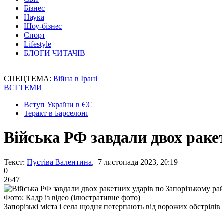
Бізнес
Наука
Шоу-бізнес
Спорт
Lifestyle
БЛОГИ ЧИТАЧІВ
СПЕЦТЕМА:
Війна в Ірані
ВСІ ТЕМИ
Вступ України в ЄС
Теракт в Барселоні
Війська РФ завдали двох раке
Текст:
Пустіва Валентина
, 7 листопада 2023, 20:19
0
2647
Фото: Кадр із відео (ілюстративне фото)
Запорізькі міста і села щодня потерпають від ворожих обстрілів