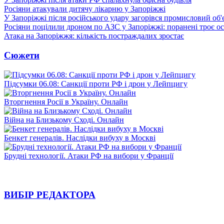
Росіяни атакували дитячу лікарню у Запоріжжі
У Запоріжжі після російського удару загорівся промисловий об'
Росіяни поцілили дроном по АЗС у Запоріжжі: поранені троє ос
Атака на Запоріжжя: кількість постраждалих зростає
Сюжети
Підсумки 06.08: Санкції проти РФ і дрон у Лейпцигу
Вторгнення Росії в Україну. Онлайн
Війна на Близькому Сході. Онлайн
Бенкет генералів. Наслідки вибуху в Москві
Брудні технології. Атаки РФ на вибори у Франції
ВИБІР РЕДАКТОРА