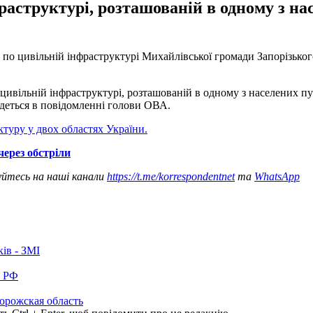
раструктурі, розташованій в одному з н
ми по цивільній інфраструктурі Михайлівської громади Запорізько
цивільній інфраструктурі, розташованій в одному з населених пу
йдеться в повідомленні голови ОВА.
туру у двох областях України.
ерез обстріли
уйтесь на наші канали
https://t.me/korrespondentnet
та
WhatsApp
ків - ЗМІ
в РФ
орожская область