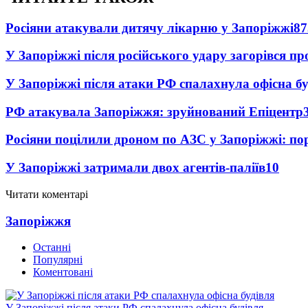
Росіяни атакували дитячу лікарню у Запоріжжі
87
У Запоріжжі після російського удару загорівся п
У Запоріжжі після атаки РФ спалахнула офісна бу
РФ атакувала Запоріжжя: зруйнований Епіцентр
Росіяни поцілили дроном по АЗС у Запоріжжі: пор
У Запоріжжі затримали двох агентів-паліїв
10
Читати коментарі
Запоріжжя
Останні
Популярні
Коментовані
У Запоріжжі після атаки РФ спалахнула офісна будівля