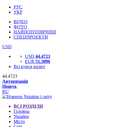
РУС
УКР
ВІДЕО
ФОТО
НАЙПОПУЛЯРНІШІ
СПЕЦПРОЕКТИ
USD
USD
44.4723
EUR
51.3096
Всі курси валют
44.4723
Авторизація
Пошук
RU
ВСІ РОЗДІЛИ
Головна
Україна
Місто
Світ