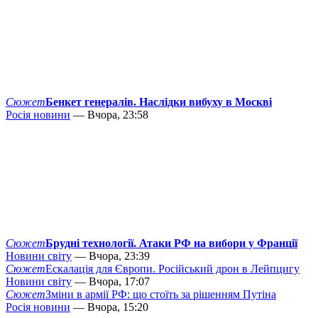
Сюжет
Бенкет генералів. Наслідки вибуху в Москві
Росія новини
— Вчора, 23:58
Сюжет
Брудні технології. Атаки РФ на вибори у Франції
Новини світу
— Вчора, 23:39
Сюжет
Ескалація для Європи. Російський дрон в Лейпцигу
Новини світу
— Вчора, 17:07
Сюжет
Зміни в армії РФ: що стоїть за рішенням Путіна
Росія новини
— Вчора, 15:20